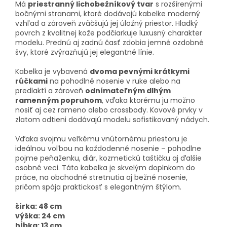
Má
priestranný lichobežníkový tvar
s rozšírenými
bočnými stranami, ktoré dodávajú kabelke moderný
vzhľad a zároveň zväčšujú jej úložný priestor. Hladký
povrch z kvalitnej kože podčiarkuje luxusný charakter
modelu. Prednú aj zadnú časť zdobia jemné ozdobné
švy, ktoré zvýrazňujú jej elegantné línie.
Kabelka je vybavená
dvoma pevnými krátkymi
rúčkami
na pohodlné nosenie v ruke alebo na
predlaktí a zároveň
odnímateľným dlhým
ramenným popruhom
, vďaka ktorému ju možno
nosiť aj cez rameno alebo crossbody. Kovové prvky v
zlatom odtieni dodávajú modelu sofistikovaný nádych.
Vďaka svojmu veľkému vnútornému priestoru je
ideálnou voľbou na každodenné nosenie – pohodlne
pojme peňaženku, diár, kozmetickú taštičku aj ďalšie
osobné veci. Táto kabelka je skvelým doplnkom do
práce, na obchodné stretnutia aj bežné nosenie,
pričom spája praktickosť s elegantným štýlom.
šírka:
48 cm
výška:
24 cm
hĺbka:
13 cm