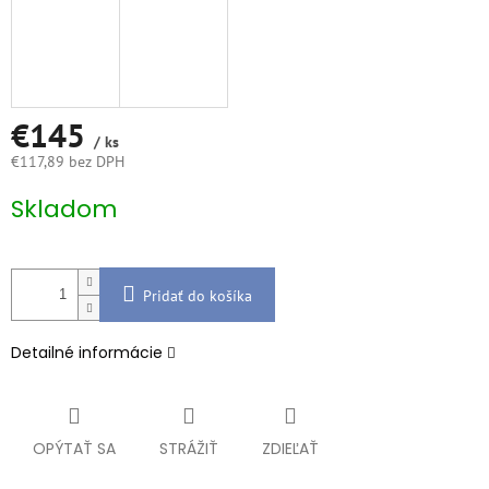
€145
/ ks
€117,89 bez DPH
Jednotková
Skladom
cena:
Pridať do košíka
Detailné informácie
OPÝTAŤ SA
STRÁŽIŤ
ZDIEĽAŤ