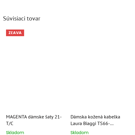
Súvisiaci tovar
ZĽAVA
MAGENTA dámske šaty 21-
Dámska kožená kabelka
T/C
Laura Biaggi TS66-
6603/DARKBEIGE
Skladom
Skladom
Priemerné
Priemerné