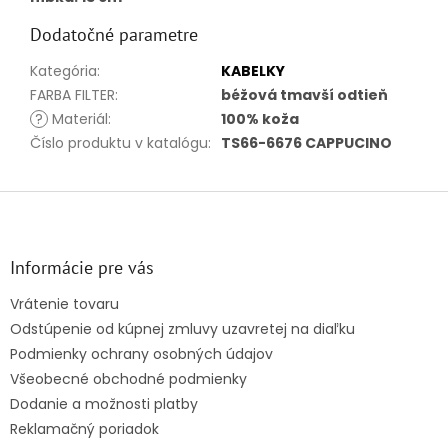
Dodatočné parametre
Kategória
:
KABELKY
FARBA FILTER
:
béžová tmavší odtieň
?
Materiál
:
100% koža
Číslo produktu v katalógu
:
TS66-6676 CAPPUCINO
Z
á
p
ä
Informácie pre vás
t
Vrátenie tovaru
i
Odstúpenie od kúpnej zmluvy uzavretej na diaľku
e
Podmienky ochrany osobných údajov
Všeobecné obchodné podmienky
Dodanie a možnosti platby
Reklamačný poriadok