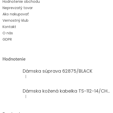
Hodnotenie obchodu
Neprevzatý tovar
Ako nakupovať
Vernostný klub
Kontakt
O nás
GDPR
Hodnotenie
Dámska súprava 62875/BLACK
|
Hodnotenie produktu je 5 z 5 hviezdičiek.
Dámska kožená kabelka TS-112-14/CHOCO
|
Hodnotenie produktu je 5 z 5 hviezdičiek.