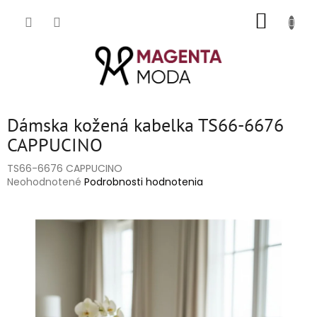
Prejsť
NÁKUP
na
obsah
KOŠÍK
Dámska kožená kabelka TS66-6676
CAPPUCINO
TS66-6676 CAPPUCINO
Priemerné
Neohodnotené
Podrobnosti hodnotenia
hodnotenie
produktu
je
0,0
z
5
hviezdičiek.