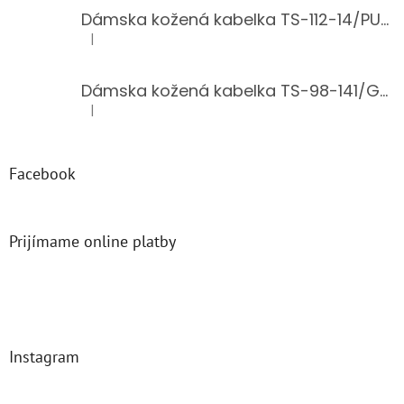
Dámska kožená kabelka TS-112-14/PUDER
|
Hodnotenie produktu je 5 z 5 hviezdičiek.
Dámska kožená kabelka TS-98-141/GOLD
|
Hodnotenie produktu je 5 z 5 hviezdičiek.
Facebook
Prijímame online platby
Instagram