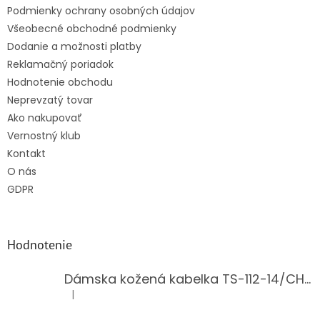
Podmienky ochrany osobných údajov
Všeobecné obchodné podmienky
Dodanie a možnosti platby
Reklamačný poriadok
Hodnotenie obchodu
Neprevzatý tovar
Ako nakupovať
Vernostný klub
Kontakt
O nás
GDPR
Hodnotenie
Dámska kožená kabelka TS-112-14/CHOCO
|
Hodnotenie produktu je 5 z 5 hviezdičiek.