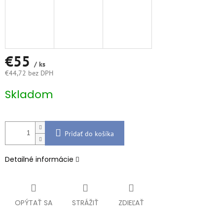
€55
/ ks
€44,72 bez DPH
Jednotková
Skladom
cena:
Pridať do košíka
Detailné informácie
OPÝTAŤ SA
STRÁŽIŤ
ZDIEĽAŤ