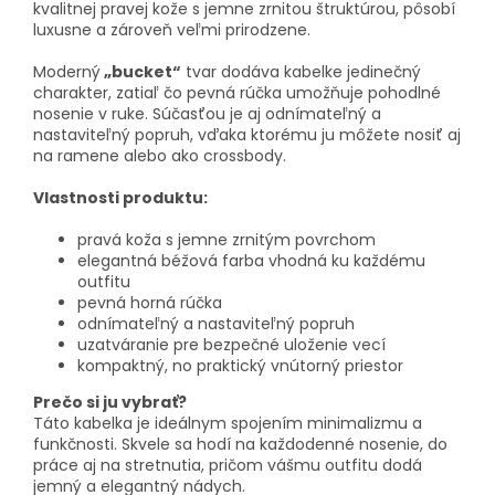
kvalitnej pravej kože s jemne zrnitou štruktúrou, pôsobí
luxusne a zároveň veľmi prirodzene.
Moderný
„bucket“
tvar dodáva kabelke jedinečný
charakter, zatiaľ čo pevná rúčka umožňuje pohodlné
nosenie v ruke. Súčasťou je aj odnímateľný a
nastaviteľný popruh, vďaka ktorému ju môžete nosiť aj
na ramene alebo ako crossbody.
Vlastnosti produktu:
pravá koža s jemne zrnitým povrchom
elegantná béžová farba vhodná ku každému
outfitu
pevná horná rúčka
odnímateľný a nastaviteľný popruh
uzatváranie pre bezpečné uloženie vecí
kompaktný, no praktický vnútorný priestor
Prečo si ju vybrať?
Táto kabelka je ideálnym spojením minimalizmu a
funkčnosti. Skvele sa hodí na každodenné nosenie, do
práce aj na stretnutia, pričom vášmu outfitu dodá
jemný a elegantný nádych.