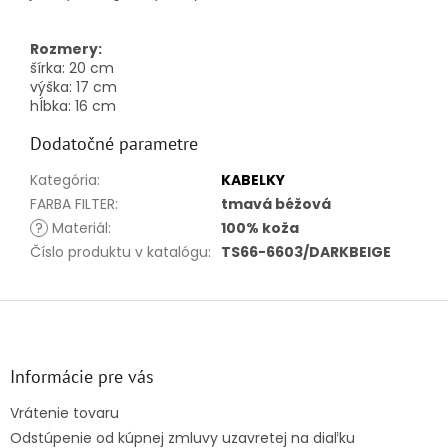
Rozmery:
šírka:
20
cm
výška:
17
cm
hĺbka:
16
cm
Dodatočné parametre
Kategória
:
KABELKY
FARBA FILTER
:
tmavá béžová
?
Materiál
:
100% koža
Číslo produktu v katalógu
:
TS66-6603/DARKBEIGE
Z
á
p
ä
Informácie pre vás
t
Vrátenie tovaru
i
Odstúpenie od kúpnej zmluvy uzavretej na diaľku
e