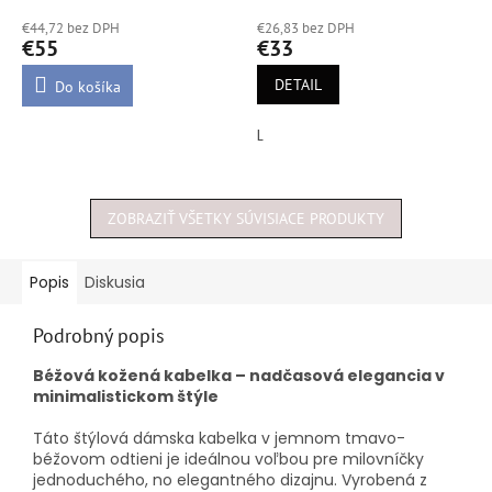
hodnotenie
hodnotenie
€44,72 bez DPH
€26,83 bez DPH
produktu
produktu
€55
€33
je
je
5,0
5,0
DETAIL
Do košíka
z
z
5
5
L
hviezdičiek.
hviezdičiek.
ZOBRAZIŤ VŠETKY SÚVISIACE PRODUKTY
Popis
Diskusia
Podrobný popis
Béžová kožená kabelka – nadčasová elegancia v
minimalistickom štýle
Táto štýlová dámska kabelka v jemnom tmavo-
béžovom odtieni je ideálnou voľbou pre milovníčky
jednoduchého, no elegantného dizajnu. Vyrobená z