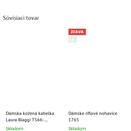
Súvisiaci tovar
ZĽAVA
🌿
Dámska kožená kabelka
Dámske riflové nohavice
Laura Biaggi TS66-
1765
6603/BLACK
Skladom
Skladom
Priemerné
Priemerné