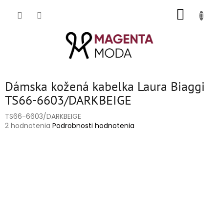
Prejsť
NÁKUP
na
obsah
KOŠÍK
Dámska kožená kabelka Laura Biaggi
TS66-6603/DARKBEIGE
TS66-6603/DARKBEIGE
Priemerné
2 hodnotenia
Podrobnosti hodnotenia
hodnotenie
produktu
je
5,0
z
5
hviezdičiek.