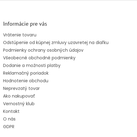
Z
á
p
ä
Informácie pre vás
t
Vrátenie tovaru
i
Odstúpenie od kúpnej zmluvy uzavretej na diaľku
e
Podmienky ochrany osobných údajov
Všeobecné obchodné podmienky
Dodanie a možnosti platby
Reklamačný poriadok
Hodnotenie obchodu
Neprevzatý tovar
Ako nakupovať
Vernostný klub
Kontakt
O nás
GDPR