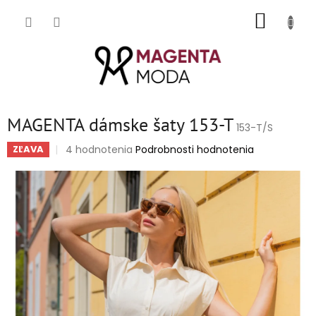
Prejsť
NÁKUP
na
obsah
KOŠÍK
MAGENTA dámske šaty 153-T
153-T/S
Priemerné
4 hodnotenia
Podrobnosti hodnotenia
ZĽAVA
hodnotenie
produktu
je
5,0
z
5
hviezdičiek.