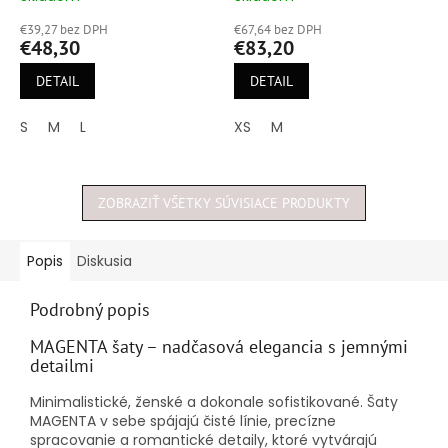
hodnotenie
hodnotenie
€39,27 bez DPH
€67,64 bez DPH
produktu
produktu
€48,30
€83,20
je
je
4,8
5,0
DETAIL
DETAIL
z
z
5
5
S
M
L
XS
M
hviezdičiek.
hviezdičiek.
ZOBRAZIŤ VŠETKY SÚVISIACE PRODUKTY
Popis
Diskusia
Podrobný popis
MAGENTA šaty – nadčasová elegancia s jemnými
detailmi
Minimalistické, ženské a dokonale sofistikované. Šaty
MAGENTA v sebe spájajú čisté línie, precízne
spracovanie a romantické detaily, ktoré vytvárajú