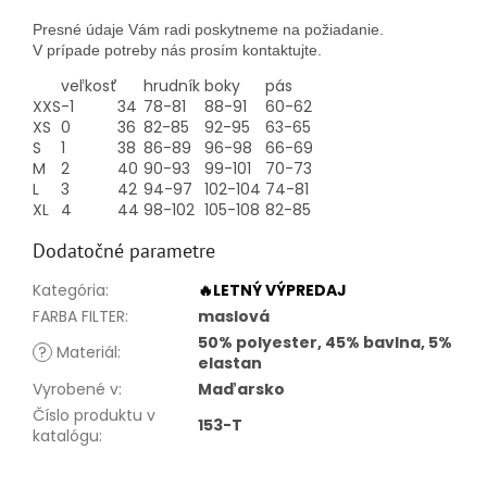
Presné údaje Vám radi poskytneme na požiadanie.
V prípade potreby nás prosím kontaktujte.
veľkosť
hrudník
boky
pás
XXS
-1
34
78-81
88-91
60-62
XS
0
36
82-85
92-95
63-65
S
1
38
86-89
96-98
66-69
M
2
40
90-93
99-101
70-73
L
3
42
94-97
102-104
74-81
XL
4
44
98-102
105-108
82-85
Dodatočné parametre
Kategória
:
🔥LETNÝ VÝPREDAJ
FARBA FILTER
:
maslová
50% polyester, 45% bavlna, 5%
?
Materiál
:
elastan
Vyrobené v
:
Maďarsko
Číslo produktu v
153-T
katalógu
: