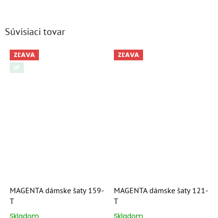
Súvisiaci tovar
ZĽAVA
ZĽAVA
🌿
MAGENTA dámske šaty 159-
MAGENTA dámske šaty 121-
T
T
Skladom
Skladom
Priemerné
Priemerné