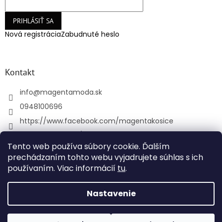
PRIHLÁSIŤ SA
Nová registrácia
Zabudnuté heslo
Kontakt
info
@
magentamoda.sk
0948100696
https://www.facebook.com/magentakosice
magenta_kosice/
Tento web používa súbory cookie. Ďalším
+421948100696
prechádzaním tohto webu vyjadrujete súhlas s ich
používaním. Viac informácií
tu
.
Vytvoril Shoptet
Nastavenie
Copyright 2026
MAGENTAMODA
. Všetky práva