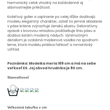
harmonický celok vhodný na každodenné aj
slávnostnejšie príležitosti.
Košeľový golier a zapínanie po celej dĺžke dodávajú
modelu elegantný charakter, zatiaľ čo jemné skladanie
v páse krásne zvýrazňuje ženskú siluetu. Dekoratívny
opasok s kovovou retiazkou podčiarkuje líniu pásu a
dodáva šatám moderný nádych. Výnimočným
detailom je ozdobná madeirová vsadka na spodnom
leme, ktorá modelu pridáva ľahkosť a romantický
vzhľad.
Poznámka: Modelka meria 169 cm a má na sebe
veľkosť XS. Jej obvod hrudníka je 80 cm.
Starostlivosť
Veľkostná tabuľka v cm