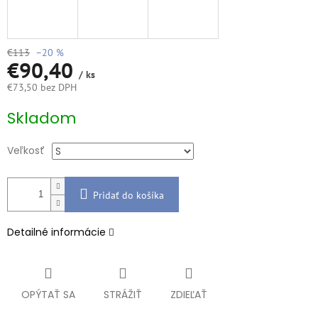
€113
–20 %
€90,40
/ ks
€73,50 bez DPH
Jednotková
Skladom
cena:
Veľkosť
Pridať do košíka
Detailné informácie
OPÝTAŤ SA
STRÁŽIŤ
ZDIEĽAŤ