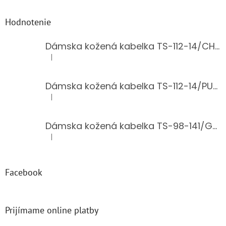
Hodnotenie
Dámska kožená kabelka TS-112-14/CHOCO
|
Hodnotenie produktu je 5 z 5 hviezdičiek.
Dámska kožená kabelka TS-112-14/PUDER
|
Hodnotenie produktu je 5 z 5 hviezdičiek.
Dámska kožená kabelka TS-98-141/GOLD
|
Hodnotenie produktu je 5 z 5 hviezdičiek.
Facebook
Prijímame online platby