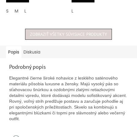
z
z
5
5
S
M
L
L
hviezdičiek.
hviezdičiek.
ZOBRAZIŤ VŠETKY SÚVISIACE PRODUKTY
Popis
Diskusia
Podrobný popis
Elegantné čierne široké nohavice z lesklého saténového
materiálu pôsobia luxusne a žensky. Majú vysoký pás so
sťahovacou šnúrkou a ozdobnými zlatými retiazkovými
detailmi vpredu, ktoré dodávajú modelu sofistikovaný akcent.
Rovný, voľný strih predlžuje postavu a zaručuje pohodlie aj
pri spoločenských príležitostiach. Skvelo sa kombinujú s
elegantnými blúzkami či topmi pre slávnostný alebo večerný
outfit.