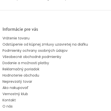
Z
á
p
ä
Informácie pre vás
t
Vrátenie tovaru
i
Odstúpenie od kúpnej zmluvy uzavretej na diaľku
e
Podmienky ochrany osobných údajov
Všeobecné obchodné podmienky
Dodanie a možnosti platby
Reklamačný poriadok
Hodnotenie obchodu
Neprevzatý tovar
Ako nakupovať
Vernostný klub
Kontakt
O nás