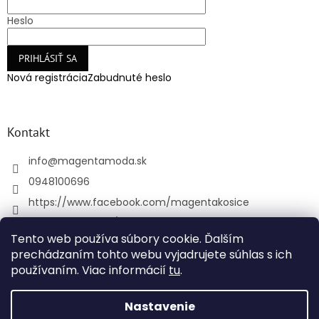
Heslo
PRIHLÁSIŤ SA
Nová registrácia
Zabudnuté heslo
Kontakt
info
@
magentamoda.sk
0948100696
https://www.facebook.com/magentakosice
magenta_kosice/
Tento web používa súbory cookie. Ďalším
+421948100696
prechádzaním tohto webu vyjadrujete súhlas s ich
používaním. Viac informácií
tu
.
Vytvoril Shoptet
Nastavenie