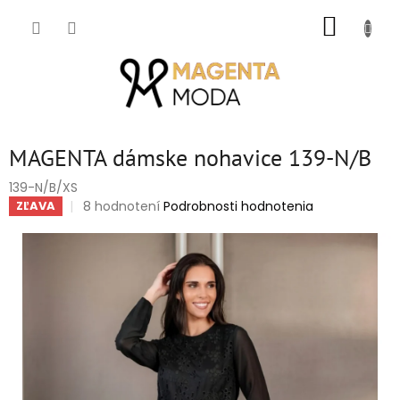
Prejsť
NÁKUP
na
obsah
KOŠÍK
MAGENTA dámske nohavice 139-N/B
139-N/B/XS
Priemerné
8 hodnotení
Podrobnosti hodnotenia
ZĽAVA
hodnotenie
produktu
je
5,0
z
5
hviezdičiek.