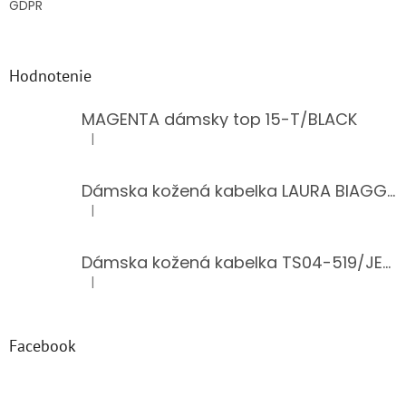
GDPR
Hodnotenie
MAGENTA dámsky top 15-T/BLACK
|
Hodnotenie produktu je 5 z 5 hviezdičiek.
Dámska kožená kabelka LAURA BIAGGI 944-PINK
|
Hodnotenie produktu je 5 z 5 hviezdičiek.
Dámska kožená kabelka TS04-519/JEANS BLUE
|
Hodnotenie produktu je 5 z 5 hviezdičiek.
Facebook