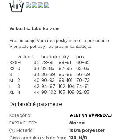
Veľkostná tabuľka v cm
Presné údaje Vám radi poskytneme na požiadanie.
V prípade potreby nás prosím kontaktujte.
veľkosť
hrudník
boky
pás
XXS
-1
34
78-81
88-91
60-62
XS
0
36
82-85
92-95
63-65
S
1
38
86-89
96-98
66-69
M
2
40
90-93
99-101
70-73
L
3
42
94-97
102-104
74-81
XL
4
44
98-102
105-108
82-85
Dodatočné parametre
Kategória
:
🔥LETNÝ VÝPREDAJ
FARBA FILTER
:
čierna
?
Materiál
:
100% polyester
Číslo produktu v katalógu
:
139-N/B