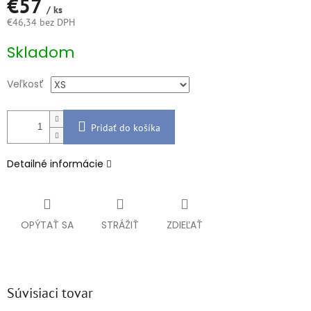
€57
/ ks
€46,34 bez DPH
Jednotková
Skladom
cena:
Veľkosť
Pridať do košíka
Detailné informácie
OPÝTAŤ SA
STRÁŽIŤ
ZDIEĽAŤ
Súvisiaci tovar