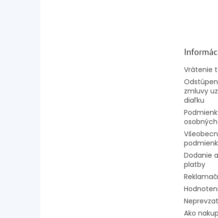
Z
á
p
ä
t
Informác
i
e
Vrátenie 
Odstúpeni
zmluvy uz
diaľku
Podmienk
osobných
Všeobecn
podmienk
Dodanie a
platby
Reklamač
Hodnoten
Neprevzat
Ako naku