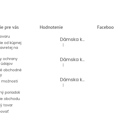
ie pre vás
Hodnotenie
Faceboo
tovaru
Dámska kožená kabelka TS-112-14/CHOCO
e od kúpnej
|
Hodnotenie produktu je 5 z 5 hv
avretej na
Dámska kožená kabelka TS-112-14/PUDER
y ochrany
 údajov
|
Hodnotenie produktu je 5 z 5 hv
é obchodné
y
Dámska kožená kabelka TS-98-141/GOLD
 možnosti
|
Hodnotenie produktu je 5 z 5 hv
ný poriadok
ie obchodu
ý tovar
povať