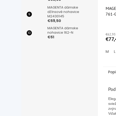
MAGENTA dámske
MAGE
džínsové nohavice
761-
M2430145
€59,50
Priem
MAGENTA dámske
hodno
nohavice 162-N
€62,93
produ
€51
€77,
je
5,0
z
M
L
5
hviezd
Popi
Pod
Eleg
svie
zvýr
Vďak