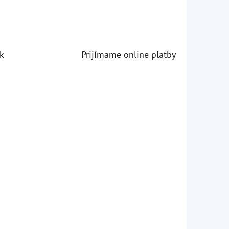
k
Prijímame online platby
iezdičiek.
iezdičiek.
iezdičiek.