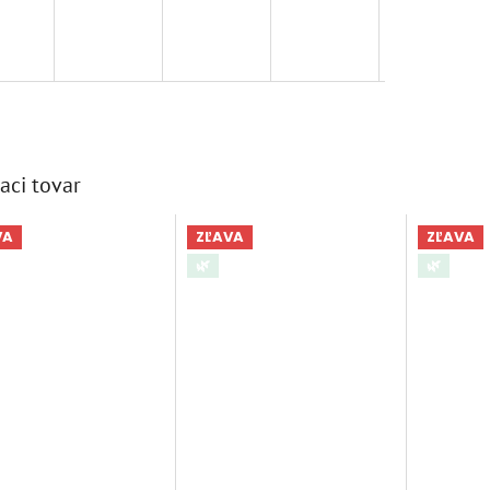
aci tovar
VA
ZĽAVA
ZĽAVA
🌿
🌿