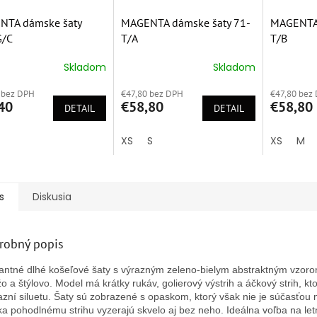
NTA dámske šaty
MAGENTA dámske šaty 71-
MAGENTA 
G/C
T/A
T/B
Skladom
Skladom
erné
Priemerné
Priemern
tenie
hodnotenie
hodnoten
 bez DPH
€47,80 bez DPH
€47,80 bez
ktu
produktu
produktu
40
€58,80
€58,80
DETAIL
je
DETAIL
je
5,0
5,0
z
z
XS
S
XS
M
5
5
ičiek.
hviezdičiek.
hviezdičie
s
Diskusia
robný popis
antné dlhé košeľové šaty s výrazným zeleno-bielym abstraktným vzor
žo a štýlovo. Model má krátky rukáv, golierový výstrih a áčkový strih, kt
azní siluetu. Šaty sú zobrazené s opaskom, ktorý však nie je súčasťou
a pohodlnému strihu vyzerajú skvelo aj bez neho. Ideálna voľba na let