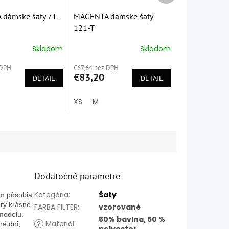
dámske šaty 71-
MAGENTA dámske šaty
121-T
Skladom
Skladom
é
Priemerné
ie
hodnotenie
 DPH
€67,64 bez DPH
produktu
€83,20
DETAIL
je
DETAIL
5,0
z
XS
M
5
k.
hviezdičiek.
Dodatočné parametre
Kategória
:
Šaty
om pôsobia
orý krásne
FARBA FILTER
:
vzorované
 modelu.
50% bavlna, 50 %
?
Materiál
:
né dni,