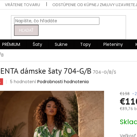
VRÁTENIE TOVARU
ODSTÚPENIE OD KÚPNEJ ZMLUVY UZAVRETEJ
HĽADAŤ
PRÉMIUM
Šaty
Sukne
Topy
Pleteniny
/B
ENTA dámske šaty 704-G/B
704-G/B/S
Priemerné
5 hodnotení
Podrobnosti hodnotenia
A
hodnotenie
produktu
€138
–2
€11
je
5,0
€89,76 b
z
5
Jednotko
Skla
hviezdičiek.
cena:
Veľkosť