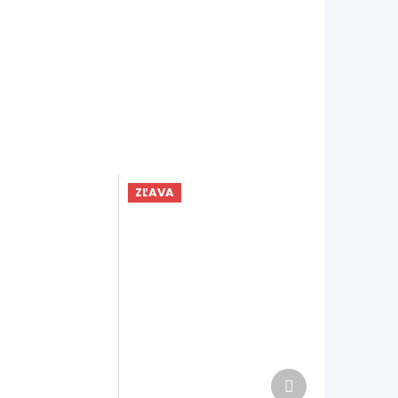
ZĽAVA
Ďalší
produkt