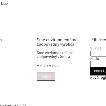
 klub
m
Sme environmentálne
Prihláse
zodpovedný výrobca
E-mail
Sme environmentálne
zodpovedný výrobca
Heslo
A máme na ...
PRIHLÁS
ARCHÍV
Nová regi
@
magentamoda.