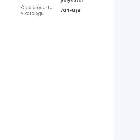
polyester
Číslo produktu
704-G/B
v katalógu
: