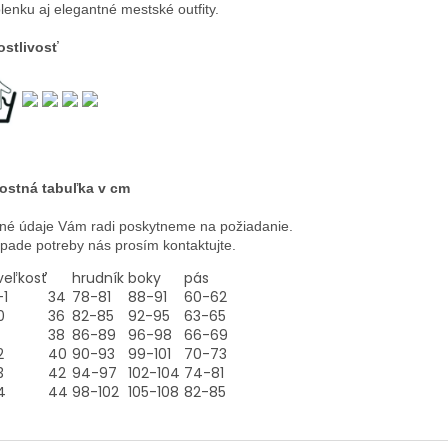
lenku aj elegantné mestské outfity.
ostlivosť
ostná tabuľka v cm
né údaje Vám radi poskytneme na požiadanie.
ípade potreby nás prosím kontaktujte.
veľkosť
hrudník
boky
pás
-1
34
78-81
88-91
60-62
0
36
82-85
92-95
63-65
38
86-89
96-98
66-69
2
40
90-93
99-101
70-73
3
42
94-97
102-104
74-81
4
44
98-102
105-108
82-85