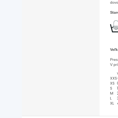
dovo
Star
Veľk
Pres
V pr
XXS
XS
S
1
M
L
XL