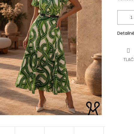
Detailn
TLAČ