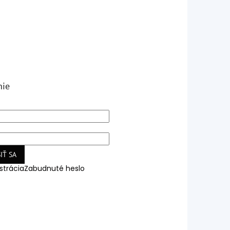
nie
IŤ SA
strácia
Zabudnuté heslo