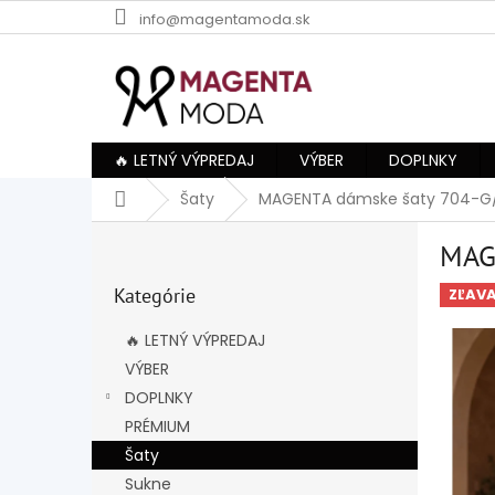
Prejsť
info@magentamoda.sk
na
obsah
🔥 LETNÝ VÝPREDAJ
VÝBER
DOPLNKY
Domov
Šaty
MAGENTA dámske šaty 704-G
B
MAG
o
Preskočiť
č
Kategórie
kategórie
ZĽAV
n
ý
🔥 LETNÝ VÝPREDAJ
p
VÝBER
a
DOPLNKY
n
e
PRÉMIUM
l
Šaty
Sukne