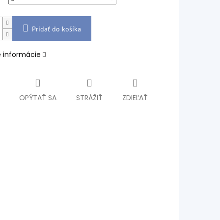
Pridať do košíka
é informácie
OPÝTAŤ SA
STRÁŽIŤ
ZDIEĽAŤ