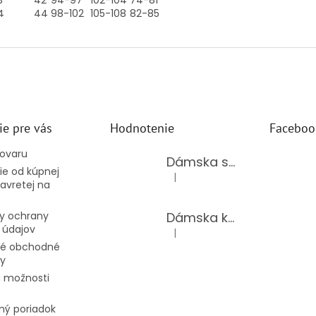
3
42
94-97
102-104
74-81
4
44
98-102
105-108
82-85
ie pre vás
Hodnotenie
Faceboo
tovaru
Dámska súprava 62875/BLACK
e od kúpnej
|
Hodnotenie produktu je 5 z 5 hv
avretej na
Dámska kožená kabelka TS-112-14/CHOCO
y ochrany
 údajov
|
Hodnotenie produktu je 5 z 5 hv
é obchodné
y
 možnosti
ný poriadok