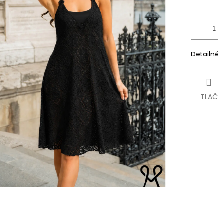
Detailn
TLAČ