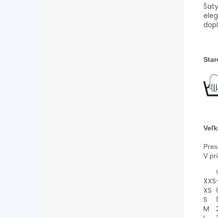
Šaty
eleg
dopl
Star
Veľk
Pres
V pr
XXS
XS
S
1
M