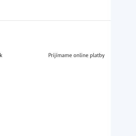
k
Prijímame online platby
iezdičiek.
iezdičiek.