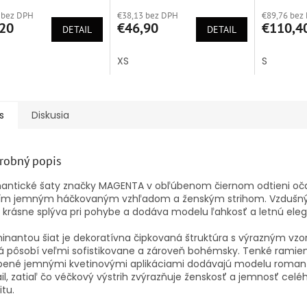
tenie
hodnotenie
hodnoten
 bez DPH
€38,13 bez DPH
€89,76 bez
ktu
produktu
produktu
20
€46,90
€110,4
DETAIL
je
DETAIL
je
5,0
5,0
z
z
XS
S
5
5
ičiek.
hviezdičiek.
hviezdičie
s
Diskusia
robný popis
antické šaty značky MAGENTA v obľúbenom čiernom odtieni oča
jím jemným háčkovaným vzhľadom a ženským strihom. Vzdušn
h krásne splýva pri pohybe a dodáva modelu ľahkosť a letnú eleg
nantou šiat je dekoratívna čipkovaná štruktúra s výrazným vzo
á pôsobí veľmi sofistikovane a zároveň bohémsky. Tenké ramie
bené jemnými kvetinovými aplikáciami dodávajú modelu roman
il, zatiaľ čo véčkový výstrih zvýrazňuje ženskosť a jemnosť celé
itu.