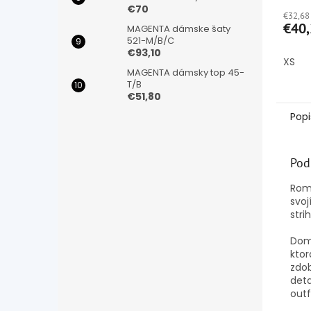
hodno
€70
€32,68
produ
€40,
MAGENTA dámske šaty
je
521-M/B/C
5,0
€93,10
z
XS
5
MAGENTA dámsky top 45-
hviezd
T/B
€51,80
Popi
Pod
Rom
svo
stri
Domi
ktor
zdo
deta
outf