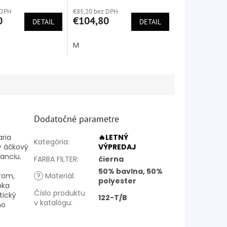
ie
hodnotenie
 DPH
€85,20 bez DPH
produktu
0
€104,80
DETAIL
je
DETAIL
5,0
z
M
5
k.
hviezdičiek.
Dodatočné parametre
ria
🔥LETNÝ
Kategória
:
ý áčkový
VÝPREDAJ
anciu.
FARBA FILTER
:
čierna
50% bavlna, 50%
rom,
?
Materiál
:
polyester
nka
Číslo produktu
tický
122-T/B
v katalógu
:
ho