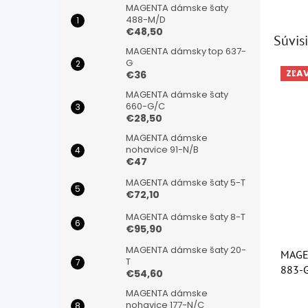
MAGENTA dámske šaty
488-M/D
€48,50
Súvisi
MAGENTA dámsky top 637-
G
ZĽA
€36
MAGENTA dámske šaty
660-G/C
€28,50
MAGENTA dámske
nohavice 91-N/B
€47
MAGENTA dámske šaty 5-T
€72,10
MAGENTA dámske šaty 8-T
€95,90
MAGENTA dámske šaty 20-
MAGE
T
883-
€54,60
MAGENTA dámske
Priem
nohavice 177-N/C