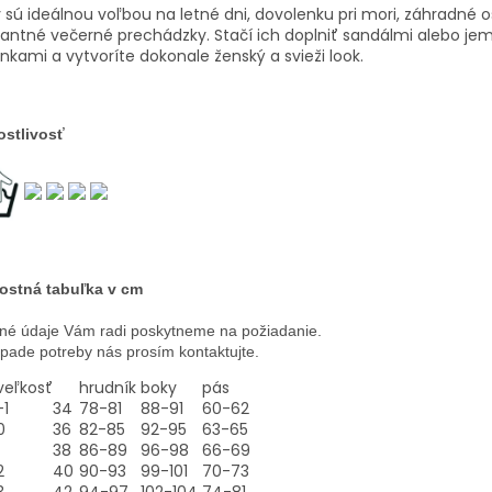
 sú ideálnou voľbou na letné dni, dovolenku pri mori, záhradné o
antné večerné prechádzky. Stačí ich doplniť sandálmi alebo j
nkami a vytvoríte dokonale ženský a svieži look.
ostlivosť
ostná tabuľka v cm
né údaje Vám radi poskytneme na požiadanie.
ípade potreby nás prosím kontaktujte.
veľkosť
hrudník
boky
pás
-1
34
78-81
88-91
60-62
0
36
82-85
92-95
63-65
38
86-89
96-98
66-69
2
40
90-93
99-101
70-73