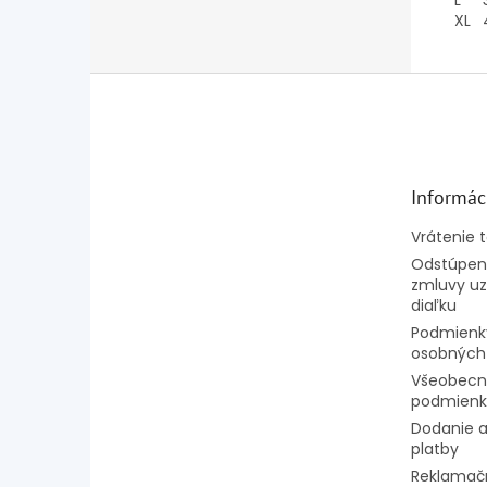
L
XL
Z
á
p
ä
t
Informác
i
e
Vrátenie 
Odstúpeni
zmluvy uz
diaľku
Podmienk
osobných
Všeobecn
podmienk
Dodanie a
platby
Reklamač