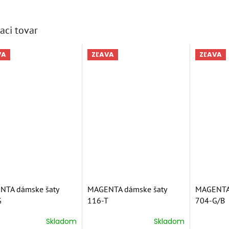
aci tovar
VA
ZĽAVA
ZĽAVA
NTA dámske šaty
MAGENTA dámske šaty
MAGENTA 
G
116-T
704-G/B
Skladom
Skladom
erné
Priemerné
Priemern