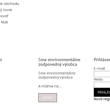
ie obchodu
ý tovar
povať
 klub
m
Sme environmentálne
Prihláse
zodpovedný výrobca
E-mail
Sme environmentálne
zodpovedný výrobca
Heslo
A máme na ...
PRIHLÁS
ARCHÍV
Nová regi