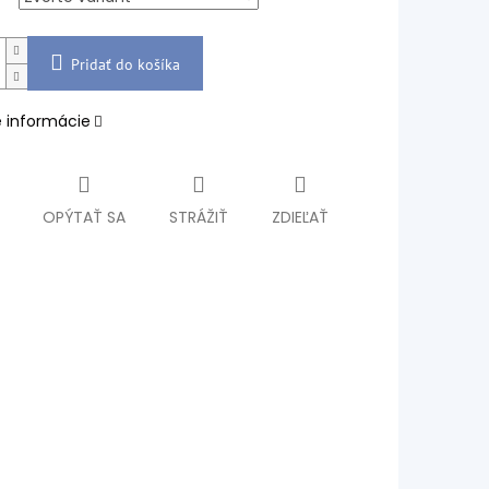
Pridať do košíka
é informácie
OPÝTAŤ SA
STRÁŽIŤ
ZDIEĽAŤ