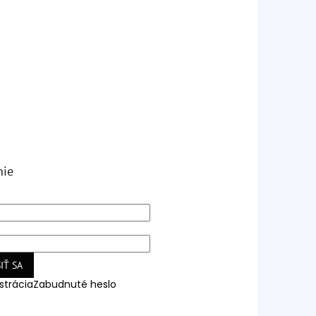
nie
IŤ SA
strácia
Zabudnuté heslo