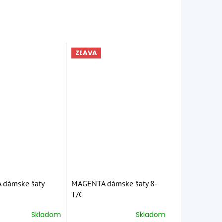
ZĽAVA
dámske šaty
MAGENTA dámske šaty 8-
T/C
Skladom
Skladom
é
Priemerné