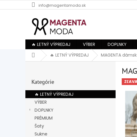
Prejsť
info@magentamoda.sk
na
obsah
🔥 LETNÝ VÝPREDAJ
VÝBER
DOPLNKY
Domov
🔥 LETNÝ VÝPREDAJ
MAGENTA dámske
B
MAG
o
Preskočiť
č
Kategórie
kategórie
ZĽAV
n
ý
🔥 LETNÝ VÝPREDAJ
p
VÝBER
a
DOPLNKY
n
e
PRÉMIUM
l
Šaty
Sukne