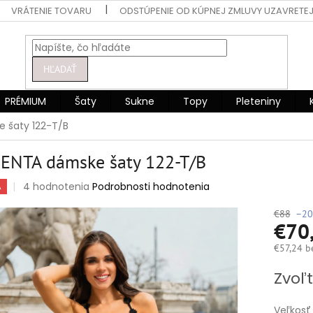
VRÁTENIE TOVARU
ODSTÚPENIE OD KÚPNEJ ZMLUVY UZAVRETEJ
HĽADAŤ
PRÉMIUM
Šaty
Sukne
Topy
Pleteniny
 šaty 122-T/B
ENTA dámske šaty 122-T/B
Priemerné
4 hodnotenia
Podrobnosti hodnotenia
A
hodnotenie
produktu
€88
–20
€70
je
5,0
€57,24 b
z
5
Jednotko
Zvoľt
hviezdičiek.
cena:
Veľkosť