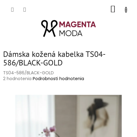
Prejsť
NÁKUP
na
obsah
KOŠÍK
Dámska kožená kabelka TS04-
586/BLACK-GOLD
TS04-586/BLACK-GOLD
Priemerné
2 hodnotenia
Podrobnosti hodnotenia
hodnotenie
produktu
je
5,0
z
5
hviezdičiek.