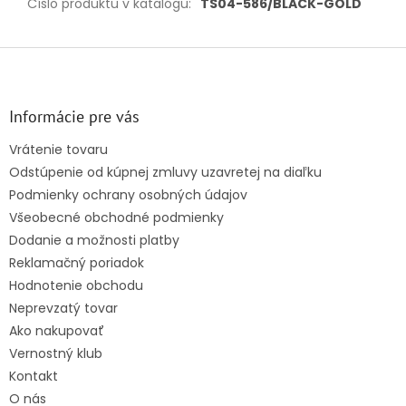
Číslo produktu v katalógu
:
TS04-586/BLACK-GOLD
Z
á
p
ä
Informácie pre vás
t
Vrátenie tovaru
i
Odstúpenie od kúpnej zmluvy uzavretej na diaľku
e
Podmienky ochrany osobných údajov
Všeobecné obchodné podmienky
Dodanie a možnosti platby
Reklamačný poriadok
Hodnotenie obchodu
Neprevzatý tovar
Ako nakupovať
Vernostný klub
Kontakt
O nás