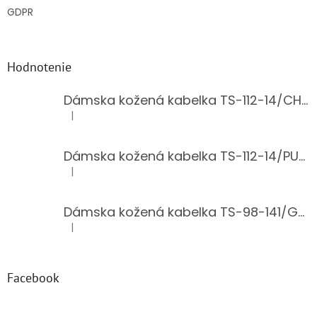
GDPR
Hodnotenie
Dámska kožená kabelka TS-112-14/CHOCO
|
Hodnotenie produktu je 5 z 5 hviezdičiek.
Dámska kožená kabelka TS-112-14/PUDER
|
Hodnotenie produktu je 5 z 5 hviezdičiek.
Dámska kožená kabelka TS-98-141/GOLD
|
Hodnotenie produktu je 5 z 5 hviezdičiek.
Facebook