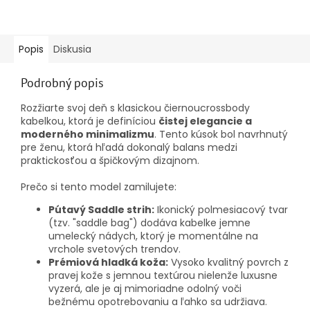
Popis
Diskusia
Podrobný popis
Rozžiarte svoj deň s klasickou čiernoucrossbody
kabelkou, ktorá je definíciou
čistej elegancie a
moderného minimalizmu
. Tento kúsok bol navrhnutý
pre ženu, ktorá hľadá dokonalý balans medzi
praktickosťou a špičkovým dizajnom.
Prečo si tento model zamilujete:
Pútavý Saddle strih:
Ikonický polmesiacový tvar
(tzv. "saddle bag") dodáva kabelke jemne
umelecký nádych, ktorý je momentálne na
vrchole svetových trendov.
Prémiová hladká koža:
Vysoko kvalitný povrch z
pravej kože s jemnou textúrou nielenže luxusne
vyzerá, ale je aj mimoriadne odolný voči
bežnému opotrebovaniu a ľahko sa udržiava.