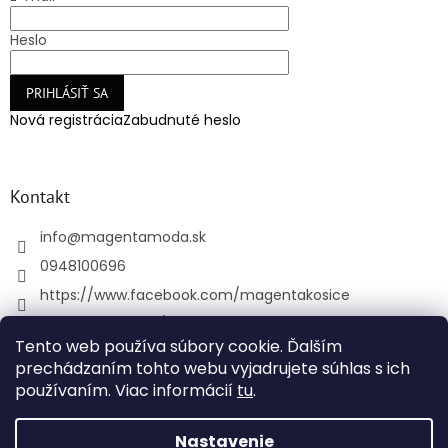
Heslo
PRIHLÁSIŤ SA
Nová registrácia
Zabudnuté heslo
Kontakt
info
@
magentamoda.sk
0948100696
https://www.facebook.com/magentakosice
magenta_kosice/
Tento web používa súbory cookie. Ďalším
+421948100696
prechádzaním tohto webu vyjadrujete súhlas s ich
používaním. Viac informácií
tu
.
Vytvoril Shoptet
Nastavenie