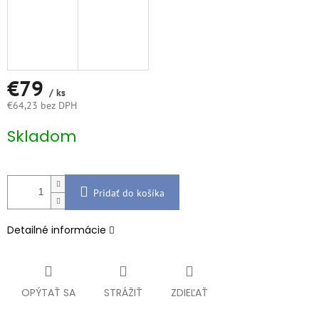
€79
/ ks
€64,23 bez DPH
Jednotková
Skladom
cena:
Pridať do košíka
Detailné informácie
OPÝTAŤ SA
STRÁŽIŤ
ZDIEĽAŤ