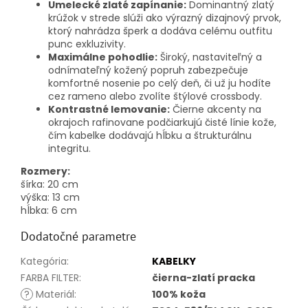
Umelecké zlaté zapínanie:
Dominantný zlatý
krúžok v strede slúži ako výrazný dizajnový prvok,
ktorý nahrádza šperk a dodáva celému outfitu
punc exkluzivity.
Maximálne pohodlie:
Široký, nastaviteľný a
odnímateľný kožený popruh zabezpečuje
komfortné nosenie po celý deň, či už ju hodíte
cez rameno alebo zvolíte štýlové crossbody.
Kontrastné lemovanie:
Čierne akcenty na
okrajoch rafinovane podčiarkujú čisté línie kože,
čím kabelke dodávajú hĺbku a štrukturálnu
integritu.
Rozmery:
šírka:
20
cm
výška:
13
cm
hĺbka:
6
cm
Dodatočné parametre
Kategória
:
KABELKY
FARBA FILTER
:
čierna-zlatí pracka
?
Materiál
:
100% koža