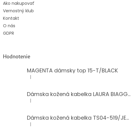
Ako nakupovať
Vernostný klub
Kontakt
O nás
GDPR
Hodnotenie
MAGENTA dámsky top 15-T/BLACK
|
Hodnotenie produktu je 5 z 5 hviezdičiek.
Dámska kožená kabelka LAURA BIAGGI 944-PINK
|
Hodnotenie produktu je 5 z 5 hviezdičiek.
Dámska kožená kabelka TS04-519/JEANS BLUE
|
Hodnotenie produktu je 5 z 5 hviezdičiek.