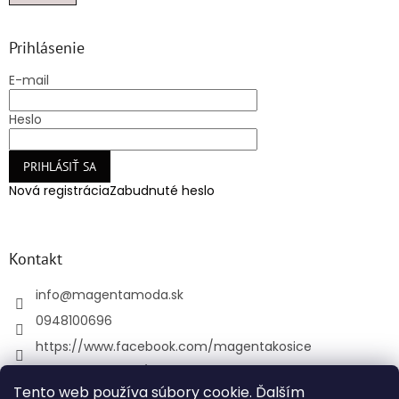
Prihlásenie
E-mail
Heslo
PRIHLÁSIŤ SA
Nová registrácia
Zabudnuté heslo
Kontakt
info
@
magentamoda.sk
0948100696
https://www.facebook.com/magentakosice
magenta_kosice/
Tento web používa súbory cookie. Ďalším
+421948100696