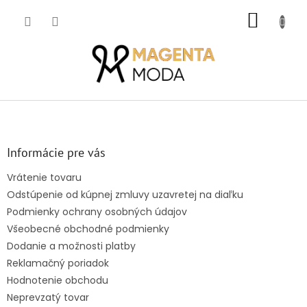
Prejsť
NÁKUP
na
obsah
KOŠÍK
Z
á
p
ä
Informácie pre vás
t
Vrátenie tovaru
i
Odstúpenie od kúpnej zmluvy uzavretej na diaľku
e
Podmienky ochrany osobných údajov
Všeobecné obchodné podmienky
Dodanie a možnosti platby
Reklamačný poriadok
Hodnotenie obchodu
Neprevzatý tovar