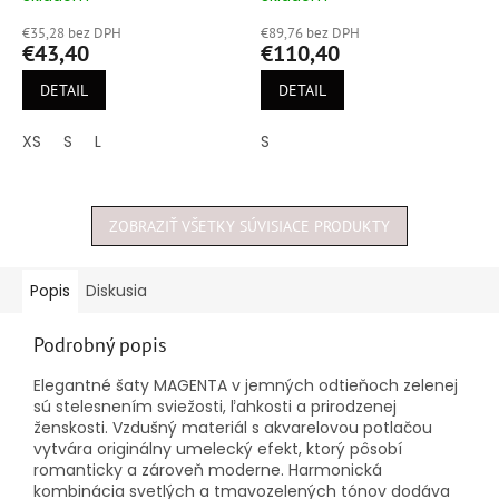
hodnotenie
hodnotenie
€35,28 bez DPH
€89,76 bez DPH
produktu
produktu
€43,40
€110,40
je
je
5,0
5,0
DETAIL
DETAIL
z
z
5
5
XS
S
L
S
hviezdičiek.
hviezdičiek.
ZOBRAZIŤ VŠETKY SÚVISIACE PRODUKTY
Popis
Diskusia
Podrobný popis
Elegantné šaty MAGENTA v jemných odtieňoch zelenej
sú stelesnením sviežosti, ľahkosti a prirodzenej
ženskosti. Vzdušný materiál s akvarelovou potlačou
vytvára originálny umelecký efekt, ktorý pôsobí
romanticky a zároveň moderne. Harmonická
kombinácia svetlých a tmavozelených tónov dodáva