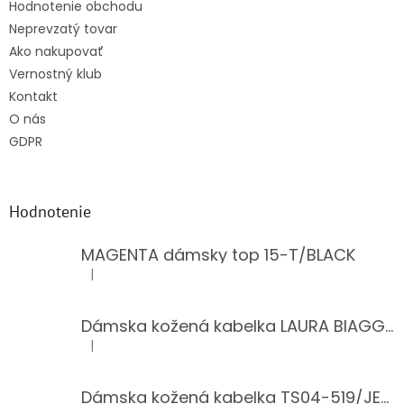
Hodnotenie obchodu
Neprevzatý tovar
Ako nakupovať
Vernostný klub
Kontakt
O nás
GDPR
Hodnotenie
MAGENTA dámsky top 15-T/BLACK
|
Hodnotenie produktu je 5 z 5 hviezdičiek.
Dámska kožená kabelka LAURA BIAGGI 944-PINK
|
Hodnotenie produktu je 5 z 5 hviezdičiek.
Dámska kožená kabelka TS04-519/JEANS BLUE