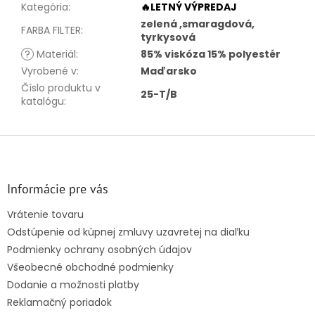
Kategória
:
🔥LETNÝ VÝPREDAJ
zelená ,smaragdová,
FARBA FILTER
:
tyrkysová
?
Materiál
:
85% viskóza 15% polyestér
Vyrobené v
:
Maďarsko
Číslo produktu v
25-T/B
katalógu
:
Z
á
p
ä
Informácie pre vás
t
Vrátenie tovaru
i
Odstúpenie od kúpnej zmluvy uzavretej na diaľku
e
Podmienky ochrany osobných údajov
Všeobecné obchodné podmienky
Dodanie a možnosti platby
Reklamačný poriadok