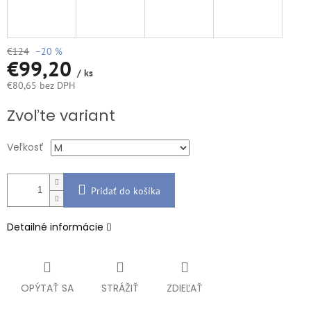
€124
–20 %
€99,20
/ ks
€80,65 bez DPH
Jednotková
Zvoľte variant
cena:
Veľkosť
Pridať do košíka
Detailné informácie
OPÝTAŤ SA
STRÁŽIŤ
ZDIEĽAŤ