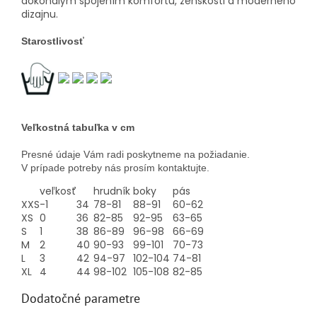
dokonalým spojením komfortu, ženskosti a moderného
dizajnu.
Starostlivosť
Veľkostná tabuľka v cm
Presné údaje Vám radi poskytneme na požiadanie.
V prípade potreby nás prosím kontaktujte.
veľkosť
hrudník
boky
pás
XXS
-1
34
78-81
88-91
60-62
XS
0
36
82-85
92-95
63-65
S
1
38
86-89
96-98
66-69
M
2
40
90-93
99-101
70-73
L
3
42
94-97
102-104
74-81
XL
4
44
98-102
105-108
82-85
Dodatočné parametre