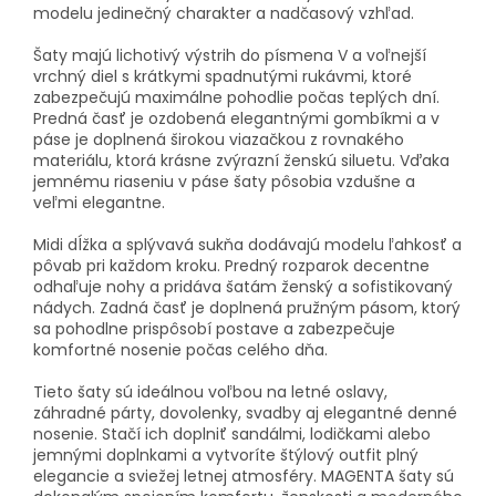
modelu jedinečný charakter a nadčasový vzhľad.
Šaty majú lichotivý výstrih do písmena V a voľnejší
vrchný diel s krátkymi spadnutými rukávmi, ktoré
zabezpečujú maximálne pohodlie počas teplých dní.
Predná časť je ozdobená elegantnými gombíkmi a v
páse je doplnená širokou viazačkou z rovnakého
materiálu, ktorá krásne zvýrazní ženskú siluetu. Vďaka
jemnému riaseniu v páse šaty pôsobia vzdušne a
veľmi elegantne.
Midi dĺžka a splývavá sukňa dodávajú modelu ľahkosť a
pôvab pri každom kroku. Predný rozparok decentne
odhaľuje nohy a pridáva šatám ženský a sofistikovaný
nádych. Zadná časť je doplnená pružným pásom, ktorý
sa pohodlne prispôsobí postave a zabezpečuje
komfortné nosenie počas celého dňa.
Tieto šaty sú ideálnou voľbou na letné oslavy,
záhradné párty, dovolenky, svadby aj elegantné denné
nosenie. Stačí ich doplniť sandálmi, lodičkami alebo
jemnými doplnkami a vytvoríte štýlový outfit plný
elegancie a sviežej letnej atmosféry. MAGENTA šaty sú