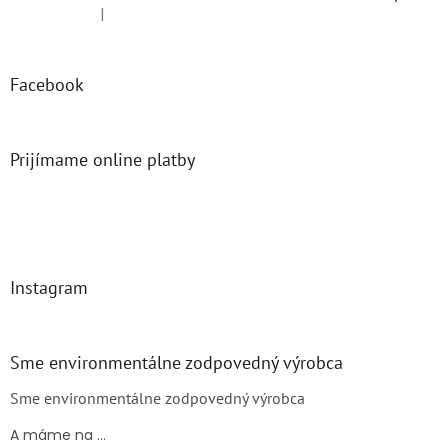
|
Hodnotenie produktu je 5 z 5 hviezdičiek.
Facebook
Prijímame online platby
Instagram
Sme environmentálne zodpovedný výrobca
Sme environmentálne zodpovedný výrobca
A máme na ...