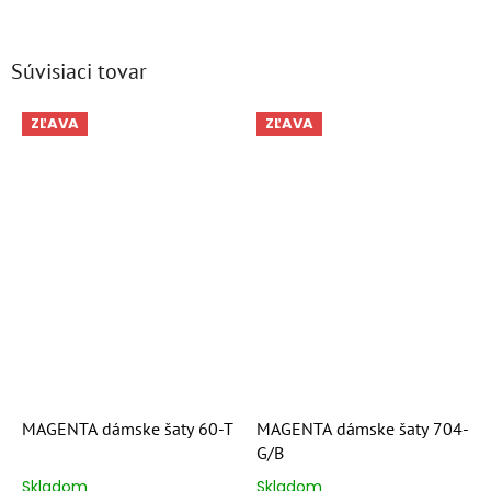
Súvisiaci tovar
ZĽAVA
ZĽAVA
MAGENTA dámske šaty 60-T
MAGENTA dámske šaty 704-
G/B
Skladom
Skladom
Priemerné
Priemerné