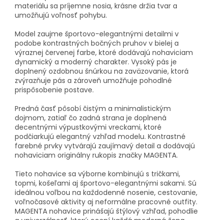
materiálu sa príjemne nosia, krásne držia tvar a
umožňujú voľnosť pohybu.
Model zaujme športovo-elegantnými detailmi v
podobe kontrastných bočných pruhov v bielej a
výraznej červenej farbe, ktoré dodávajú nohaviciam
dynamický a moderný charakter. Vysoký pás je
doplnený ozdobnou šnúrkou na zaväzovanie, ktorá
zvýrazňuje pás a zároveň umožňuje pohodlné
prispôsobenie postave.
Predná časť pôsobí čistým a minimalistickým
dojmom, zatiaľ čo zadná strana je doplnená
decentnými výpustkovými vreckami, ktoré
podčiarkujú elegantný vzhľad modelu. Kontrastné
farebné prvky vytvárajú zaujímavý detail a dodávajú
nohaviciam originálny rukopis značky MAGENTA.
Tieto nohavice sa výborne kombinujú s tričkami,
topmi, košeľami aj športovo-elegantnými sakami. Sú
ideálnou voľbou na každodenné nosenie, cestovanie,
voľnočasové aktivity aj neformálne pracovné outfity.
MAGENTA nohavice prinášajú štýlový vzhľad, pohodlie