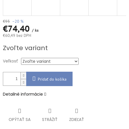
€93
–20 %
€74,40
/ ks
€60,49 bez DPH
Jednotková
Zvoľte variant
cena:
Veľkosť
Pridať do košíka
Detailné informácie
OPÝTAŤ SA
STRÁŽIŤ
ZDIEĽAŤ