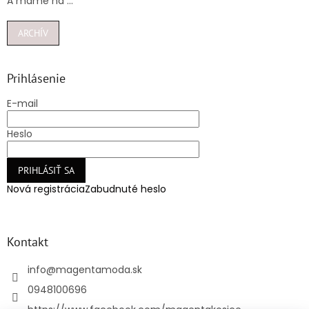
A máme na ...
ARCHÍV
Prihlásenie
E-mail
Heslo
PRIHLÁSIŤ SA
Nová registrácia
Zabudnuté heslo
Kontakt
info
@
magentamoda.sk
0948100696