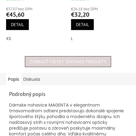
hodnotenie
hodnotenie
€37,07 bez DPH
€26,18 bez DPH
produktu
produktu
€45,60
€32,20
je
je
5,0
5,0
DETAIL
DETAIL
z
z
5
5
XS
L
hviezdičiek.
hviezdičiek.
ZOBRAZIŤ VŠETKY SÚVISIACE PRODUKTY
Popis
Diskusia
Podrobný popis
Dámske nohavice MAGENTA v elegantnom
tmavomodrom odtieni predstavujú dokonalé spojenie
športového štýlu, pohodlia a moderného dizajnu. Ich
nadčasový strih s rovnými nohavicami opticky
predlžuje postavu a zároveň poskytuje maximálny
komfort počas celého dňa. Vďaka kvalitnému