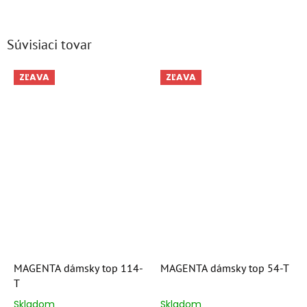
Súvisiaci tovar
ZĽAVA
ZĽAVA
MAGENTA dámsky top 114-
MAGENTA dámsky top 54-T
T
Skladom
Skladom
Priemerné
Priemerné