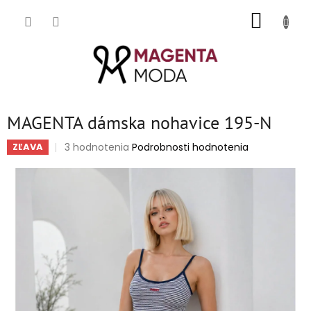
Prejsť
NÁKUP
na
obsah
KOŠÍK
MAGENTA dámska nohavice 195-N
Priemerné
3 hodnotenia
Podrobnosti hodnotenia
ZĽAVA
hodnotenie
produktu
je
5,0
z
5
hviezdičiek.