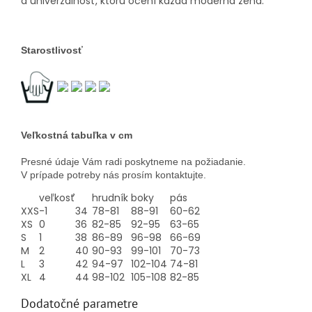
a univerzálnosť, ktorú ocení každá moderná žena.
Starostlivosť
Veľkostná tabuľka v cm
Presné údaje Vám radi poskytneme na požiadanie.
V prípade potreby nás prosím kontaktujte.
veľkosť
hrudník
boky
pás
XXS
-1
34
78-81
88-91
60-62
XS
0
36
82-85
92-95
63-65
S
1
38
86-89
96-98
66-69
M
2
40
90-93
99-101
70-73
L
3
42
94-97
102-104
74-81
XL
4
44
98-102
105-108
82-85
Dodatočné parametre