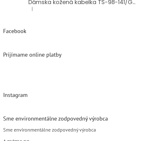
Dámska kožená kabelka TS-98-141/GOLD
|
Hodnotenie produktu je 5 z 5 hviezdičiek.
Facebook
Prijímame online platby
Instagram
Sme environmentálne zodpovedný výrobca
Sme environmentálne zodpovedný výrobca