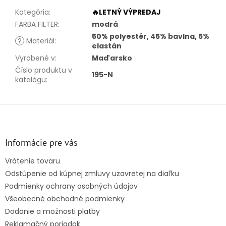
Kategória
:
🔥LETNÝ VÝPREDAJ
FARBA FILTER
:
modrá
50% polyestér, 45% bavlna, 5%
?
Materiál
:
elastán
Vyrobené v
:
Maďarsko
Číslo produktu v
195-N
katalógu
:
Z
á
p
ä
Informácie pre vás
t
Vrátenie tovaru
i
Odstúpenie od kúpnej zmluvy uzavretej na diaľku
e
Podmienky ochrany osobných údajov
Všeobecné obchodné podmienky
Dodanie a možnosti platby
Reklamačný poriadok