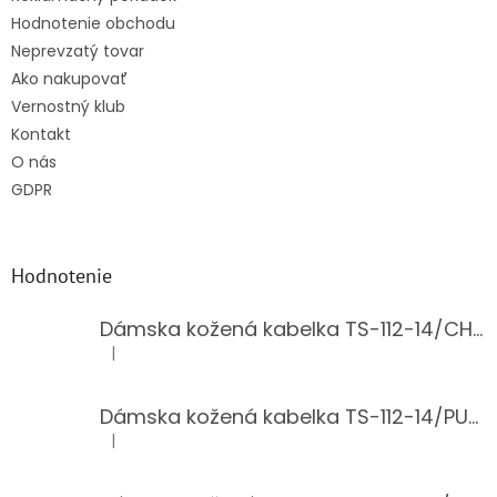
Hodnotenie obchodu
Neprevzatý tovar
Ako nakupovať
Vernostný klub
Kontakt
O nás
GDPR
Hodnotenie
Dámska kožená kabelka TS-112-14/CHOCO
|
Hodnotenie produktu je 5 z 5 hviezdičiek.
Dámska kožená kabelka TS-112-14/PUDER
|
Hodnotenie produktu je 5 z 5 hviezdičiek.