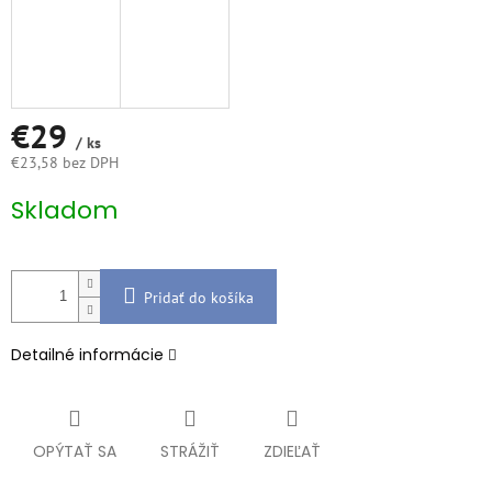
€29
/ ks
€23,58 bez DPH
Jednotková
Skladom
cena:
Pridať do košíka
Detailné informácie
OPÝTAŤ SA
STRÁŽIŤ
ZDIEĽAŤ