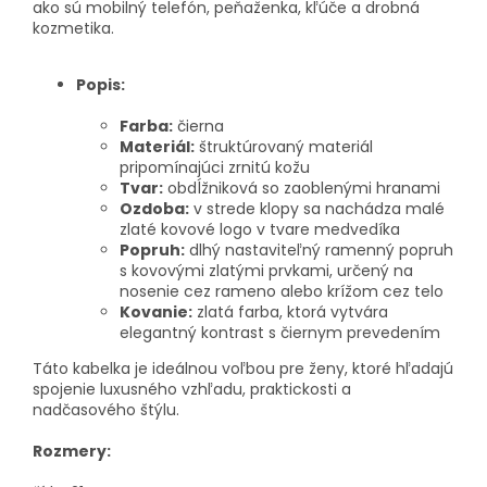
ako sú mobilný telefón, peňaženka, kľúče a drobná
kozmetika.
Popis:
Farba:
čierna
Materiál:
štruktúrovaný materiál
pripomínajúci zrnitú kožu
Tvar:
obdĺžniková so zaoblenými hranami
Ozdoba:
v strede klopy sa nachádza malé
zlaté kovové logo v tvare medvedíka
Popruh:
dlhý nastaviteľný ramenný popruh
s kovovými zlatými prvkami, určený na
nosenie cez rameno alebo krížom cez telo
Kovanie:
zlatá farba, ktorá vytvára
elegantný kontrast s čiernym prevedením
Táto kabelka je ideálnou voľbou pre ženy, ktoré hľadajú
spojenie luxusného vzhľadu, praktickosti a
nadčasového štýlu.
Rozmery: