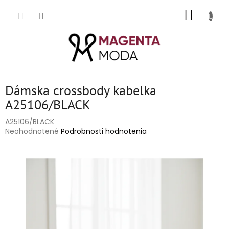
Prejsť
NÁKUP
na
obsah
KOŠÍK
Dámska crossbody kabelka
A25106/BLACK
A25106/BLACK
Priemerné
Neohodnotené
Podrobnosti hodnotenia
hodnotenie
produktu
je
0,0
z
5
hviezdičiek.