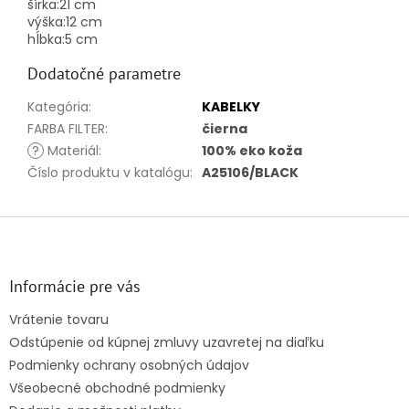
šírka:
21 cm
výška:
12 cm
hĺbka:
5 cm
Dodatočné parametre
Kategória
:
KABELKY
FARBA FILTER
:
čierna
?
Materiál
:
100% eko koža
Číslo produktu v katalógu
:
A25106/BLACK
Z
á
p
ä
Informácie pre vás
t
Vrátenie tovaru
i
Odstúpenie od kúpnej zmluvy uzavretej na diaľku
e
Podmienky ochrany osobných údajov
Všeobecné obchodné podmienky