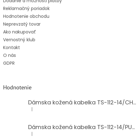
Dodanie a možnosti platby
Reklamačný poriadok
Hodnotenie obchodu
Neprevzatý tovar
Ako nakupovať
Vernostný klub
Kontakt
O nás
GDPR
Hodnotenie
Dámska kožená kabelka TS-112-14/CHOCO
|
Hodnotenie produktu je 5 z 5 hviezdičiek.
Dámska kožená kabelka TS-112-14/PUDER
|
Hodnotenie produktu je 5 z 5 hviezdičiek.