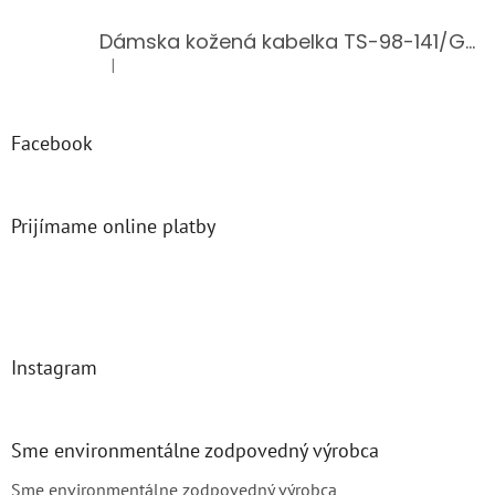
Dámska kožená kabelka TS-98-141/GOLD
|
Hodnotenie produktu je 5 z 5 hviezdičiek.
Facebook
Prijímame online platby
Instagram
Sme environmentálne zodpovedný výrobca
Sme environmentálne zodpovedný výrobca