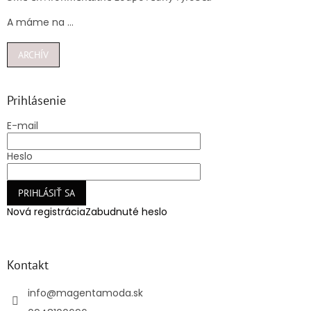
A máme na ...
ARCHÍV
Prihlásenie
E-mail
Heslo
PRIHLÁSIŤ SA
Nová registrácia
Zabudnuté heslo
Kontakt
info
@
magentamoda.sk