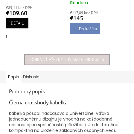
Skladom
hodnotenie
€89,11 bez DPH
produktu
€109,60
€117,89 bez DPH
je
€145
5,0
DETAIL
z
Do košíka
5
L
hviezdičiek.
ZOBRAZIŤ VŠETKY SÚVISIACE PRODUKTY
Popis
Diskusia
Podrobný popis
Čierna crossbody kabelka
Kabelka pôsobí nadčasovo a univerzálne. Vďaka
jednoduchému dizajnu je vhodná na každodenné
nosenie aj na spoločenské príležitosti. Je dostatočne
kompaktná na uloženie základných osobných vecí,