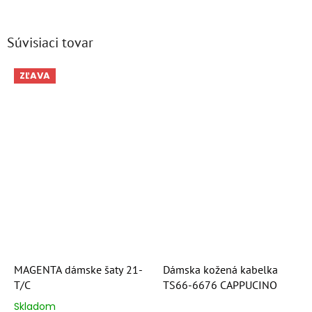
Súvisiaci tovar
ZĽAVA
MAGENTA dámske šaty 21-
Dámska kožená kabelka
T/C
TS66-6676 CAPPUCINO
Skladom
Priemerné