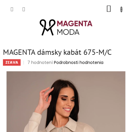
Prejsť
NÁKUP
na
obsah
KOŠÍK
MAGENTA dámsky kabát 675-M/C
Priemerné
7 hodnotení
Podrobnosti hodnotenia
ZĽAVA
hodnotenie
produktu
je
5,0
z
5
hviezdičiek.