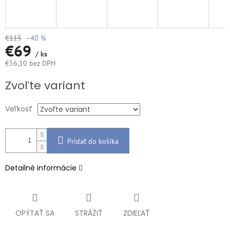
€115
–40 %
€69
/ ks
€56,10 bez DPH
Jednotková
Zvoľte variant
cena:
Veľkosť
Pridať do košíka
Detailné informácie
OPÝTAŤ SA
STRÁŽIŤ
ZDIEĽAŤ