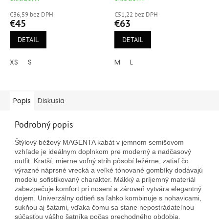
hodnotenie
hodnotenie
€36,59 bez DPH
€51,22 bez DPH
produktu
produktu
€45
€63
je
je
5,0
5,0
DETAIL
DETAIL
z
z
5
5
XS
S
M
L
hviezdičiek.
hviezdičiek.
Popis
Diskusia
Podrobný popis
Štýlový béžový MAGENTA kabát v jemnom semišovom
vzhľade je ideálnym doplnkom pre moderný a nadčasový
outfit. Kratší, mierne voľný strih pôsobí ležérne, zatiaľ čo
výrazné náprsné vrecká a veľké tónované gombíky dodávajú
modelu sofistikovaný charakter. Mäkký a príjemný materiál
zabezpečuje komfort pri nosení a zároveň vytvára elegantný
dojem. Univerzálny odtieň sa ľahko kombinuje s nohavicami,
sukňou aj šatami, vďaka čomu sa stane nepostrádateľnou
súčasťou vášho šatníka počas prechodného obdobia.