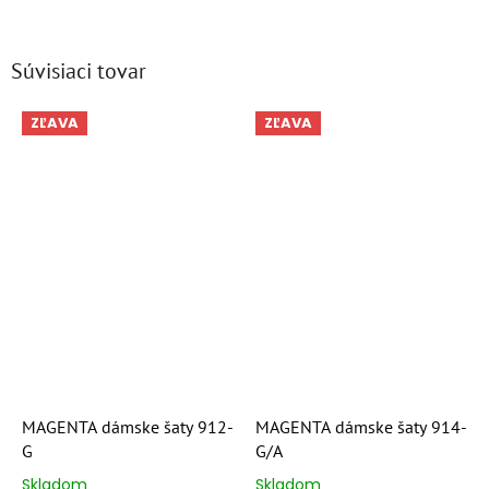
Súvisiaci tovar
ZĽAVA
ZĽAVA
MAGENTA dámske šaty 912-
MAGENTA dámske šaty 914-
G
G/A
Skladom
Skladom
Priemerné
Priemerné