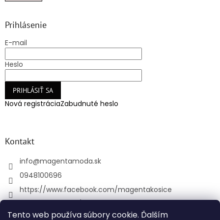
Prihlásenie
E-mail
Heslo
PRIHLÁSIŤ SA
Nová registrácia
Zabudnuté heslo
Kontakt
info
@
magentamoda.sk
0948100696
https://www.facebook.com/magentakosice
magenta_kosice/
Tento web používa súbory cookie. Ďalším
+421948100696