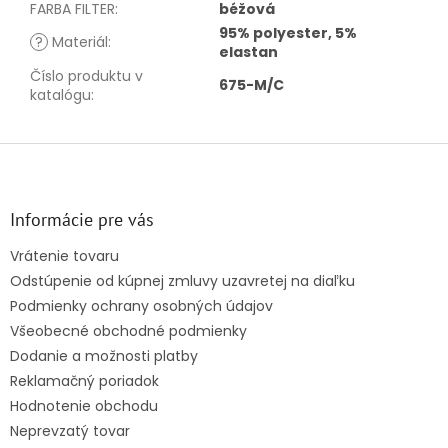
FARBA FILTER
:
béžová
95% polyester, 5%
?
Materiál
:
elastan
Číslo produktu v
675-M/C
katalógu
:
Z
á
p
ä
Informácie pre vás
t
Vrátenie tovaru
i
Odstúpenie od kúpnej zmluvy uzavretej na diaľku
e
Podmienky ochrany osobných údajov
Všeobecné obchodné podmienky
Dodanie a možnosti platby
Reklamačný poriadok
Hodnotenie obchodu
Neprevzatý tovar