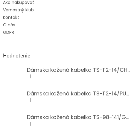
Ako nakupovať
Vernostný klub
Kontakt
O nás
GDPR
Hodnotenie
Dámska kožená kabelka TS-112-14/CHOCO
|
Hodnotenie produktu je 5 z 5 hviezdičiek.
Dámska kožená kabelka TS-112-14/PUDER
|
Hodnotenie produktu je 5 z 5 hviezdičiek.
Dámska kožená kabelka TS-98-141/GOLD
|
Hodnotenie produktu je 5 z 5 hviezdičiek.