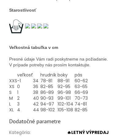
Starostlivosť
Veľkostná tabuľka v cm
Presné údaje Vám radi poskytneme na požiadanie.
V prípade potreby nás prosím kontaktujte.
veľkosť
hrudník
boky
pás
XXS
-1
34
78-81
88-91
60-62
XS
0
36
82-85
92-95
63-65
S
1
38
86-89
96-98
66-69
M
2
40
90-93
99-101
70-73
L
3
42
94-97
102-104
74-81
XL
4
44
98-102
105-108
82-85
Dodatočné parametre
Kategória
:
🔥LETNÝ VÝPREDAJ