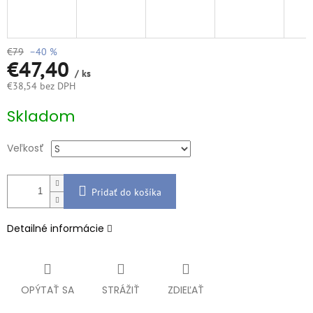
€79
–40 %
€47,40
/ ks
€38,54 bez DPH
Jednotková
Skladom
cena:
Veľkosť
Pridať do košíka
Detailné informácie
OPÝTAŤ SA
STRÁŽIŤ
ZDIEĽAŤ