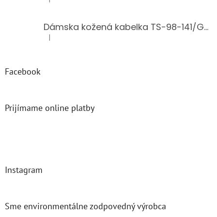
Hodnotenie produktu je 5 z 5 hviezdičiek.
Dámska kožená kabelka TS-98-141/GOLD
|
Hodnotenie produktu je 5 z 5 hviezdičiek.
Facebook
Prijímame online platby
Instagram
Sme environmentálne zodpovedný výrobca