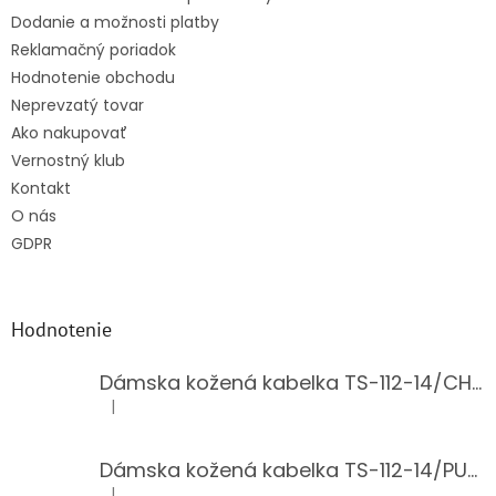
Dodanie a možnosti platby
Reklamačný poriadok
Hodnotenie obchodu
Neprevzatý tovar
Ako nakupovať
Vernostný klub
Kontakt
O nás
GDPR
Hodnotenie
Dámska kožená kabelka TS-112-14/CHOCO
|
Hodnotenie produktu je 5 z 5 hviezdičiek.
Dámska kožená kabelka TS-112-14/PUDER
|