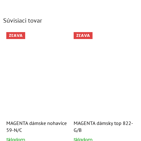
Súvisiaci tovar
ZĽAVA
ZĽAVA
MAGENTA dámske nohavice
MAGENTA dámsky top 822-
59-N/C
G/B
Skladom
Skladom
Priemerné
Priemerné