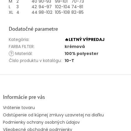
M
2
40
90-93
99-101
70-73
L
3
42
94-97
102-104
74-81
XL
4
44
98-102
105-108
82-85
Dodatočné parametre
Kategória
:
🔥LETNÝ VÝPREDAJ
FARBA FILTER
:
krémová
?
Materiál
:
100% polyester
Číslo produktu v katalógu
:
10-T
Z
á
p
ä
Informácie pre vás
t
Vrátenie tovaru
i
Odstúpenie od kúpnej zmluvy uzavretej na diaľku
e
Podmienky ochrany osobných údajov
Všeobecné obchodné podmienky