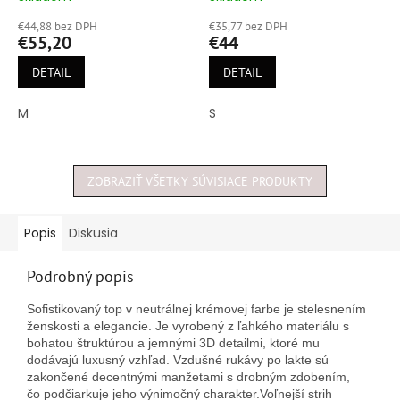
hodnotenie
hodnotenie
€44,88 bez DPH
€35,77 bez DPH
produktu
produktu
€55,20
€44
je
je
5,0
5,0
DETAIL
DETAIL
z
z
5
5
M
S
hviezdičiek.
hviezdičiek.
ZOBRAZIŤ VŠETKY SÚVISIACE PRODUKTY
Popis
Diskusia
Podrobný popis
Sofistikovaný top v neutrálnej krémovej farbe je stelesnením
ženskosti a elegancie. Je vyrobený z ľahkého materiálu s
bohatou štruktúrou a jemnými 3D detailmi, ktoré mu
dodávajú luxusný vzhľad. Vzdušné rukávy po lakte sú
zakončené decentnými manžetami s drobným zdobením,
čo podčiarkuje jeho výnimočný charakter.
Voľnejší strih