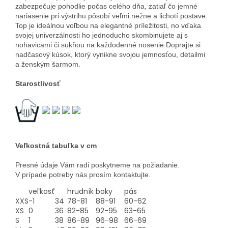
zabezpečuje pohodlie počas celého dňa, zatiaľ čo jemné
nariasenie pri výstrihu pôsobí veľmi nežne a lichotí postave.
Top je ideálnou voľbou na elegantné príležitosti, no vďaka
svojej univerzálnosti ho jednoducho skombinujete aj s
nohavicami či sukňou na každodenné nosenie.
Doprajte si
nadčasový kúsok, ktorý vynikne svojou jemnosťou, detailmi
a ženským šarmom.
Starostlivosť
Veľkostná tabuľka v cm
Presné údaje Vám radi poskytneme na požiadanie.
V prípade potreby nás prosím kontaktujte.
veľkosť
hrudník
boky
pás
XXS
-1
34
78-81
88-91
60-62
XS
0
36
82-85
92-95
63-65
S
1
38
86-89
96-98
66-69