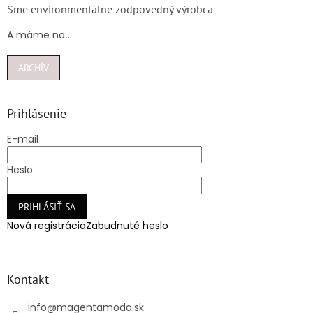
Sme environmentálne zodpovedný výrobca
A máme na ...
ARCHÍV
Prihlásenie
E-mail
Heslo
PRIHLÁSIŤ SA
Nová registrácia
Zabudnuté heslo
Kontakt
info
@
magentamoda.sk