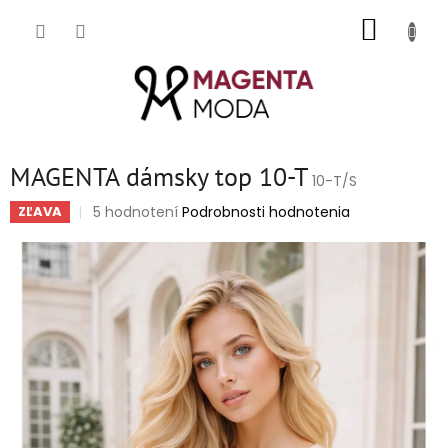
Prejsť
NÁKUP
na
obsah
KOŠÍK
MAGENTA dámsky top 10-T
10-T/S
Priemerné
5 hodnotení
Podrobnosti hodnotenia
ZĽAVA
hodnotenie
produktu
je
5,0
z
5
hviezdičiek.