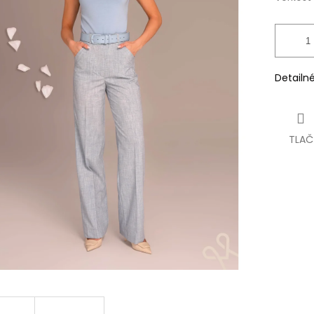
Detailn
TLAČ