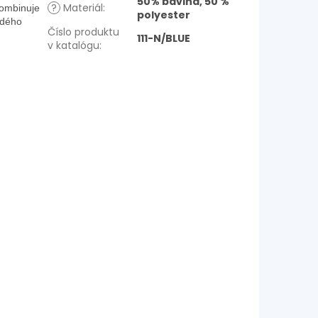
50% bavlna, 50 %
?
Materiál
:
kombinuje
polyester
ždého
Číslo produktu
111-N/BLUE
v katalógu
: