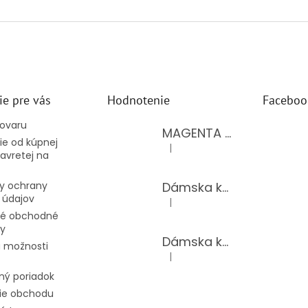
ie pre vás
Hodnotenie
Faceboo
tovaru
MAGENTA dámsky top 15-T/BLACK
e od kúpnej
|
Hodnotenie produktu je 5 z 5 hv
avretej na
Dámska kožená kabelka LAURA BIAGGI 944-PINK
y ochrany
 údajov
|
Hodnotenie produktu je 5 z 5 hv
é obchodné
y
Dámska kožená kabelka TS04-519/JEANS BLUE
 možnosti
|
Hodnotenie produktu je 5 z 5 hv
ný poriadok
ie obchodu