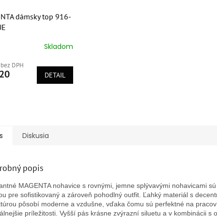
NTA dámsky top 916-
UE
Skladom
erné
tenie
 bez DPH
ktu
20
DETAIL
ičiek.
s
Diskusia
robný popis
antné MAGENTA nohavice s rovnými, jemne splývavými nohavicami sú
ou pre sofistikovaný a zároveň pohodlný outfit. Ľahký materiál s decen
ktúrou pôsobí moderne a vzdušne, vďaka čomu sú perfektné na pracovn
álnejšie príležitosti. Vyšší pás krásne zvýrazní siluetu a v kombinácii 