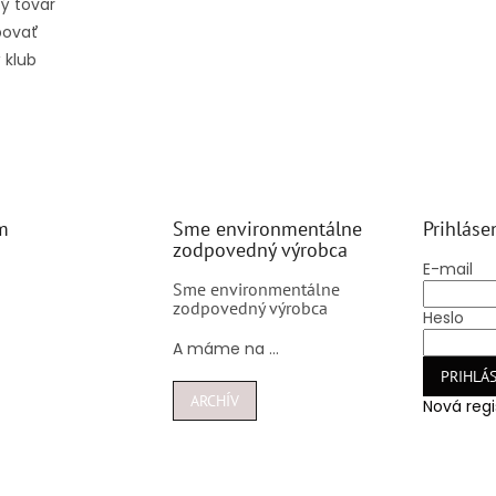
ý tovar
povať
 klub
m
Sme environmentálne
Prihláse
zodpovedný výrobca
E-mail
Sme environmentálne
zodpovedný výrobca
Heslo
A máme na ...
PRIHLÁS
ARCHÍV
Nová regi