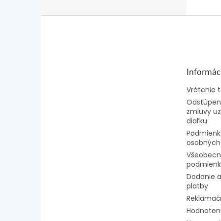
Z
á
p
ä
t
Informác
i
e
Vrátenie 
Odstúpeni
zmluvy uz
diaľku
Podmienk
osobných
Všeobecn
podmienk
Dodanie a
platby
Reklamač
Hodnoten