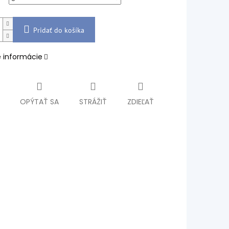
Pridať do košíka
é informácie
OPÝTAŤ SA
STRÁŽIŤ
ZDIEĽAŤ