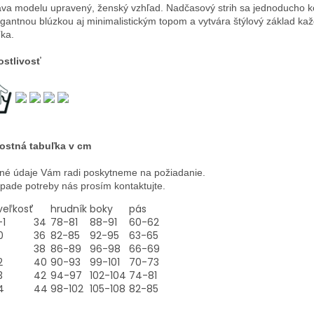
va modelu upravený, ženský vzhľad. Nadčasový strih sa jednoducho 
egantnou blúzkou aj minimalistickým topom a vytvára štýlový základ ka
íka.
ostlivosť
ostná tabuľka v cm
né údaje Vám radi poskytneme na požiadanie.
ípade potreby nás prosím kontaktujte.
veľkosť
hrudník
boky
pás
-1
34
78-81
88-91
60-62
0
36
82-85
92-95
63-65
38
86-89
96-98
66-69
2
40
90-93
99-101
70-73
3
42
94-97
102-104
74-81
4
44
98-102
105-108
82-85