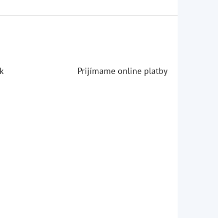
k
Prijímame online platby
iezdičiek.
iezdičiek.
iezdičiek.