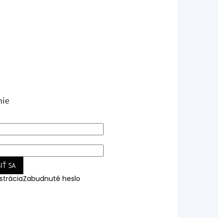
nie
IŤ SA
strácia
Zabudnuté heslo