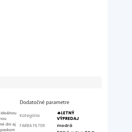
Dodatočné parametre
🔥LETNÝ
 ideálnou
Kategória
:
VÝPREDAJ
tnou
é dni aj
FARBA FILTER
:
modrá
s opaskom