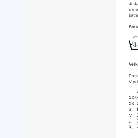
dodá
s el
šatn
Star
Veľk
Pres
V pr
XXS
XS
S
1
M
L
XL