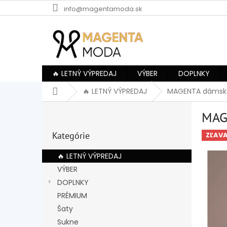
Prejsť
info@magentamoda.sk
na
obsah
🔥 LETNÝ VÝPREDAJ
VÝBER
DOPLNKY
Domov
🔥 LETNÝ VÝPREDAJ
MAGENTA dámske 
B
MAG
o
Preskočiť
č
Kategórie
kategórie
ZĽAV
n
ý
🔥 LETNÝ VÝPREDAJ
p
VÝBER
a
DOPLNKY
n
e
PRÉMIUM
l
Šaty
Sukne