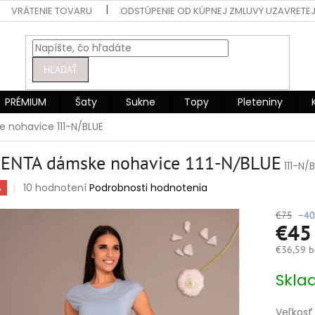
VRÁTENIE TOVARU
ODSTÚPENIE OD KÚPNEJ ZMLUVY UZAVRETEJ
HĽADAŤ
PRÉMIUM
Šaty
Sukne
Topy
Pleteniny
nohavice 111-N/BLUE
ENTA dámske nohavice 111-N/BLUE
111-N/
Priemerné
10 hodnotení
Podrobnosti hodnotenia
A
hodnotenie
produktu
€75
–40
€4
je
4,8
€36,59 b
z
5
Jednotko
Skla
hviezdičiek.
cena:
Veľkosť