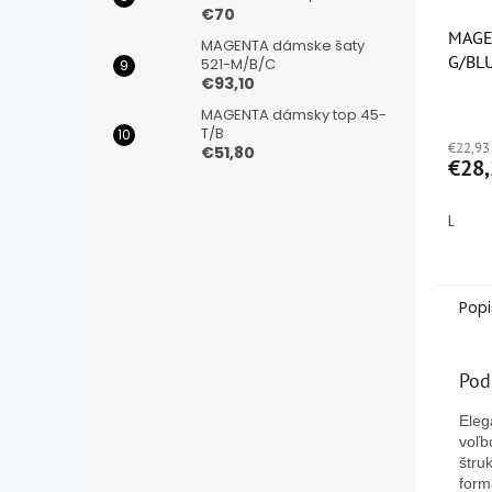
€70
MAGE
MAGENTA dámske šaty
G/BL
521-M/B/C
€93,10
Priem
MAGENTA dámsky top 45-
hodno
T/B
€22,93
produ
€51,80
€28,
je
4,8
z
L
5
hviezd
Popi
Pod
Eleg
voľb
štru
form