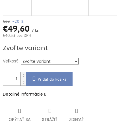
€62
–20 %
€49,60
/ ks
€40,33 bez DPH
Jednotková
Zvoľte variant
cena:
Veľkosť
Pridať do košíka
Detailné informácie
OPÝTAŤ SA
STRÁŽIŤ
ZDIEĽAŤ