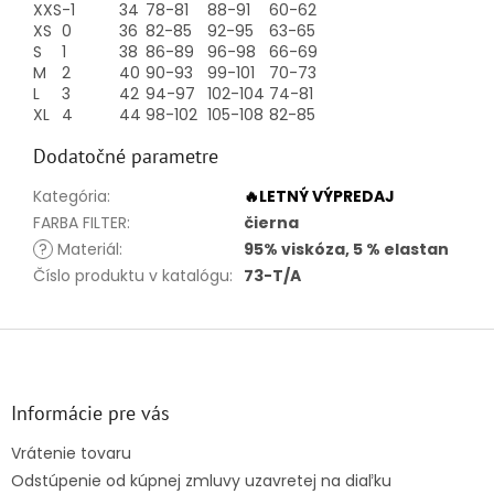
XXS
-1
34
78-81
88-91
60-62
XS
0
36
82-85
92-95
63-65
S
1
38
86-89
96-98
66-69
M
2
40
90-93
99-101
70-73
L
3
42
94-97
102-104
74-81
XL
4
44
98-102
105-108
82-85
Dodatočné parametre
Kategória
:
🔥LETNÝ VÝPREDAJ
FARBA FILTER
:
čierna
?
Materiál
:
95% viskóza, 5 % elastan
Číslo produktu v katalógu
:
73-T/A
Z
á
p
ä
Informácie pre vás
t
Vrátenie tovaru
i
Odstúpenie od kúpnej zmluvy uzavretej na diaľku
e