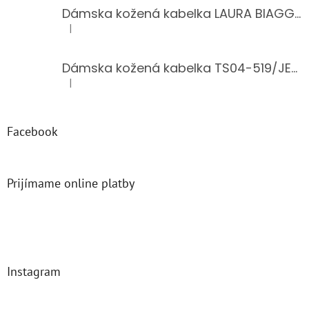
Dámska kožená kabelka LAURA BIAGGI 944-PINK
|
Hodnotenie produktu je 5 z 5 hviezdičiek.
Dámska kožená kabelka TS04-519/JEANS BLUE
|
Hodnotenie produktu je 5 z 5 hviezdičiek.
Facebook
Prijímame online platby
Instagram