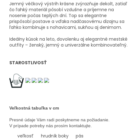
Jemný véčkový výstrih krásne zvýrazňuje dekolt, zatiaľ
čo ľahký materiál pôsobí vzdušne a príjemne na
nosenie počas teplých dní. Top sa elegantne
prispôsobí postave a vďaka nadčasovému dizajnu sa
ľahko kombinuje s nohavicami, sukňou aj denimom.
Ideálny kúsok na leto, dovolenku aj elegantné mestské
outfity – ženský, jemný a univerzálne kombinovateľný.
STAROSTLIVOSŤ
Veľkostná tabuľka v cm
Presné údaje Vám radi poskytneme na požiadanie.
V prípade potreby nás prosím kontaktujte.
veľkosť
hrudník
boky
pás