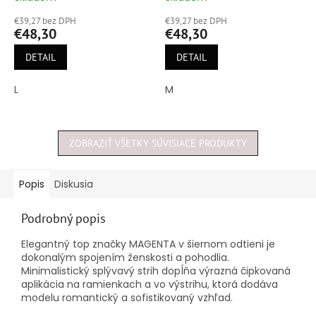
hodnotenie
hodnotenie
€39,27 bez DPH
€39,27 bez DPH
produktu
produktu
€48,30
€48,30
je
je
5,0
5,0
DETAIL
DETAIL
z
z
5
5
L
M
hviezdičiek.
hviezdičiek.
ZOBRAZIŤ VŠETKY SÚVISIACE PRODUKTY
Popis
Diskusia
Podrobný popis
Elegantný top značky MAGENTA v šiernom odtieni je
dokonalým spojením ženskosti a pohodlia.
Minimalistický splývavý strih dopĺňa výrazná čipkovaná
aplikácia na ramienkach a vo výstrihu, ktorá dodáva
modelu romantický a sofistikovaný vzhľad.