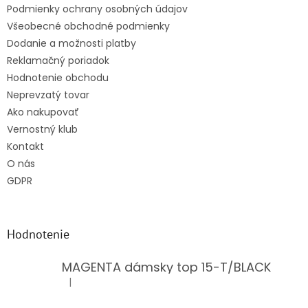
Podmienky ochrany osobných údajov
Všeobecné obchodné podmienky
Dodanie a možnosti platby
Reklamačný poriadok
Hodnotenie obchodu
Neprevzatý tovar
Ako nakupovať
Vernostný klub
Kontakt
O nás
GDPR
Hodnotenie
MAGENTA dámsky top 15-T/BLACK
|
Hodnotenie produktu je 5 z 5 hviezdičiek.