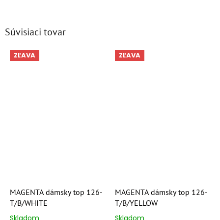
Súvisiaci tovar
ZĽAVA
ZĽAVA
MAGENTA dámsky top 126-
MAGENTA dámsky top 126-
T/B/WHITE
T/B/YELLOW
Skladom
Skladom
Priemerné
Priemerné