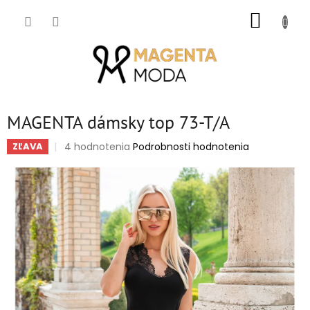
Prejsť
NÁKUP
na
obsah
KOŠÍK
MAGENTA dámsky top 73-T/A
Priemerné
4 hodnotenia
Podrobnosti hodnotenia
ZĽAVA
hodnotenie
produktu
je
5,0
z
5
hviezdičiek.