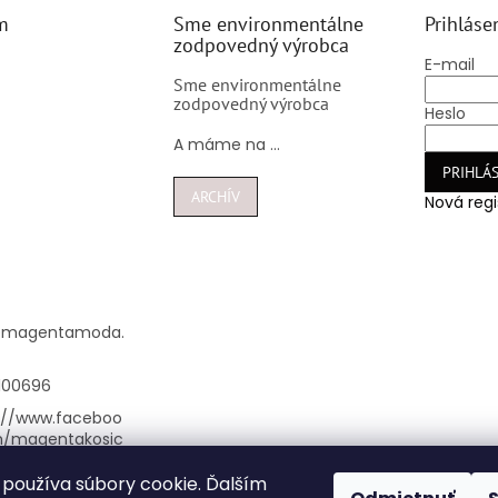
m
Sme environmentálne
Prihláse
zodpovedný výrobca
E-mail
Sme environmentálne
zodpovedný výrobca
Heslo
A máme na ...
PRIHLÁS
ARCHÍV
Nová regi
@
magentamoda.
100696
://www.faceboo
m/magentakosic
používa súbory cookie. Ďalším
nta_kosice/