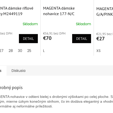
TA dámske riflové
MAGENTA dámske
MAGENTA 
tky M2449119
nohavice 177-N/C
G/A/PINK
Skladom
Skladom
erné
Priemerné
Priemern
tenie
hodnotenie
hodnoten
 bez DPH
€56,91 bez DPH
ktu
produktu
€21,95 bez
produktu
€70
€27
DETAIL
je
DETAIL
je
5,0
5,0
z
z
27
28
30
25
L
XS
5
5
ičiek.
hviezdičiek.
hviezdičie
s
Diskusia
robný popis
NTA nohavice v odtieni bielej s drobnými výšivkami po celej ploche. S
ým, mierne úzkym konečným strihom, čo im dodáva elegantný a vhodn
ormálne aj neformálne príležitosti.