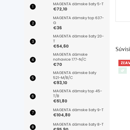
MAGENTA dámske šaty 5-T
€72,10
MAGENTA dámsky top 637-
G
€36
MAGENTA dámske šaty 20-
T
€54,60
Súvisi
MAGENTA dámske
nohavice 177-N/C
ZĽA
€70
🌿
MAGENTA dámske šaty
521-M/B/C
€93,10
MAGENTA dámsky top 45-
T/B
€51,80
MAGENTA dámske šaty 9-T
€104,80
MAGENTA dámske šaty 8-T
€95,90