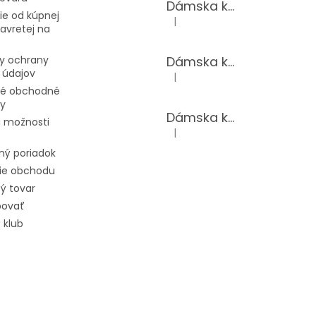
Dámska kožená kabelka TS-112-14/CHOCO
e od kúpnej
|
Hodnotenie produktu je 5 z 5 hv
avretej na
Dámska kožená kabelka TS-112-14/PUDER
y ochrany
 údajov
|
Hodnotenie produktu je 5 z 5 hv
é obchodné
y
Dámska kožená kabelka TS-98-141/GOLD
 možnosti
|
Hodnotenie produktu je 5 z 5 hv
ný poriadok
ie obchodu
ý tovar
povať
 klub