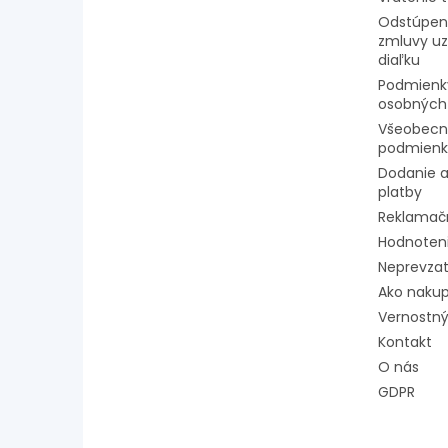
Odstúpeni
zmluvy uz
diaľku
Podmienk
osobných
Všeobecn
podmienk
Dodanie a
platby
Reklamač
Hodnoten
Neprevzat
Ako naku
Vernostný
Kontakt
O nás
GDPR