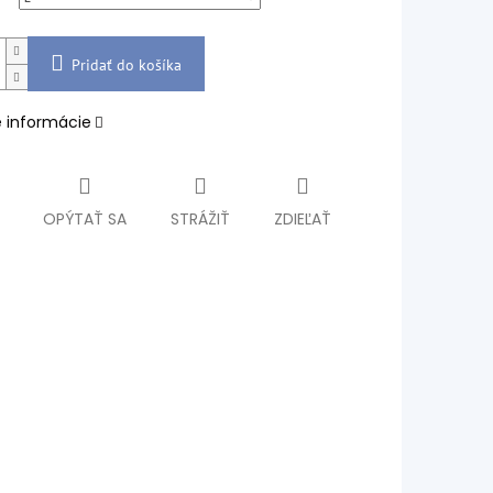
Pridať do košíka
é informácie
OPÝTAŤ SA
STRÁŽIŤ
ZDIEĽAŤ