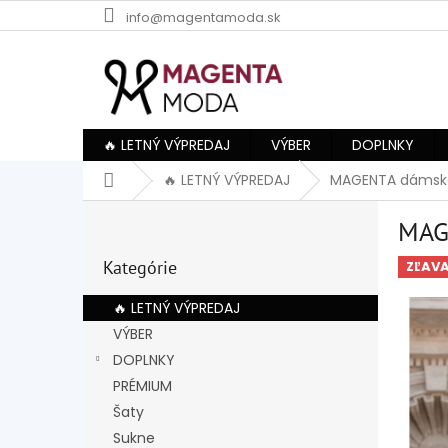
Prejsť
info@magentamoda.sk
na
obsah
🔥 LETNÝ VÝPREDAJ
VÝBER
DOPLNKY
Domov
🔥 LETNÝ VÝPREDAJ
MAGENTA dámske
B
MAG
o
Preskočiť
č
Kategórie
kategórie
ZĽAV
n
ý
🔥 LETNÝ VÝPREDAJ
p
VÝBER
a
DOPLNKY
n
e
PRÉMIUM
l
Šaty
Sukne