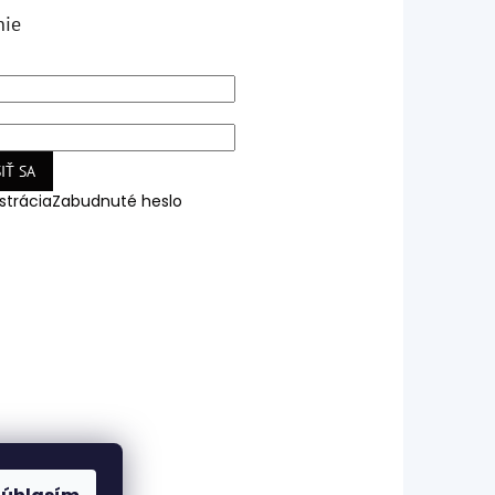
nie
IŤ SA
strácia
Zabudnuté heslo