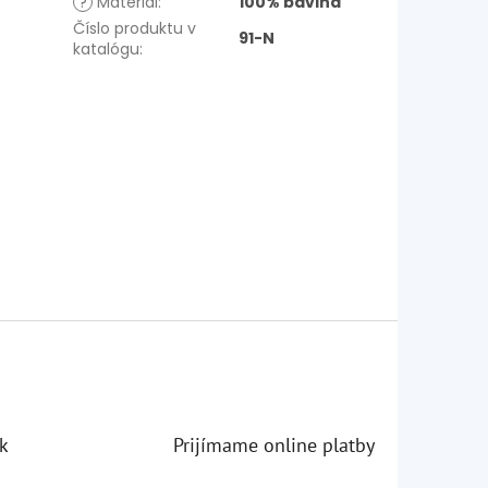
?
Materiál
:
100% bavlna
Číslo produktu v
91-N
katalógu
:
k
Prijímame online platby