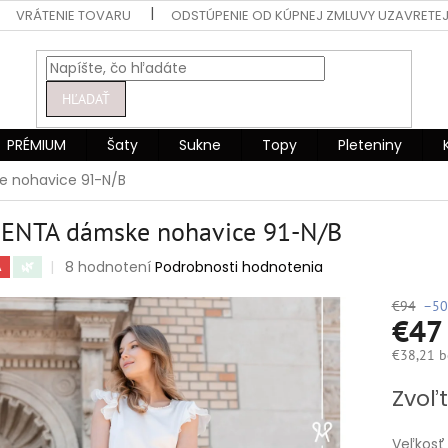
VRÁTENIE TOVARU
ODSTÚPENIE OD KÚPNEJ ZMLUVY UZAVRETEJ
HĽADAŤ
PRÉMIUM
Šaty
Sukne
Topy
Pleteniny
 nohavice 91-N/B
ENTA dámske nohavice 91-N/B
Priemerné
8 hodnotení
Podrobnosti hodnotenia
A
🌿
hodnotenie
produktu
€94
–50
€4
je
4,5
€38,21 b
z
5
Jednotko
Zvoľt
hviezdičiek.
cena:
Veľkosť