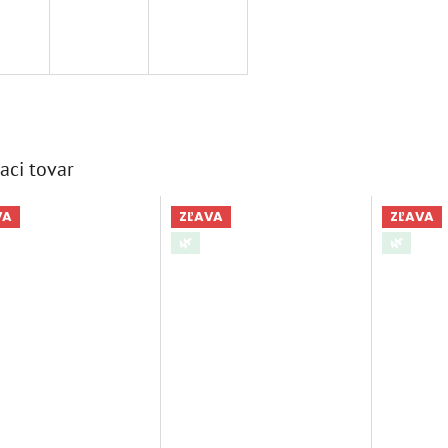
aci tovar
VA
ZĽAVA
ZĽAVA
🌿
🌿