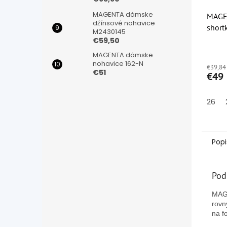
MAGENTA dámske
MAGEN
džínsové nohavice
shor
M2430145
€59,50
Priem
MAGENTA dámske
hodno
nohavice 162-N
€39,84
produ
€51
€49
je
5,0
z
26
5
hviezd
Popi
Pod
MAGE
rovn
na f