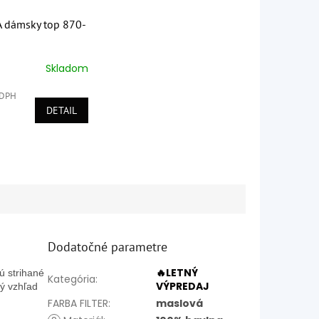
dámsky top 870-
Skladom
é
ie
 DPH
DETAIL
k.
Dodatočné parametre
🔥LETNÝ
ú strihané
Kategória
:
VÝPREDAJ
ý vzhľad
FARBA FILTER
:
maslová