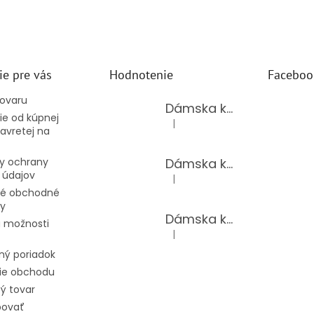
ie pre vás
Hodnotenie
Faceboo
tovaru
Dámska kožená kabelka TS-112-14/CHOCO
e od kúpnej
|
Hodnotenie produktu je 5 z 5 hv
avretej na
Dámska kožená kabelka TS-112-14/PUDER
y ochrany
 údajov
|
Hodnotenie produktu je 5 z 5 hv
é obchodné
y
Dámska kožená kabelka TS-98-141/GOLD
 možnosti
|
Hodnotenie produktu je 5 z 5 hv
ný poriadok
ie obchodu
ý tovar
povať