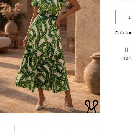
Detailn
TLAČ