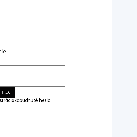
nie
IŤ SA
strácia
Zabudnuté heslo