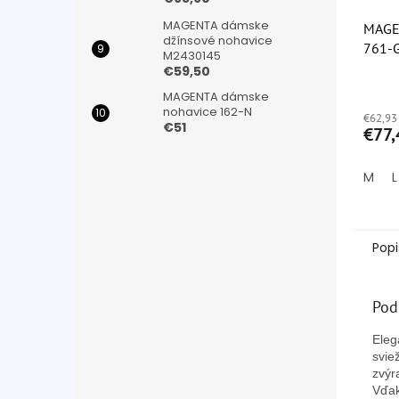
MAGENTA dámske
MAGE
džínsové nohavice
761-
M2430145
€59,50
Priem
MAGENTA dámske
hodno
nohavice 162-N
€62,93
produ
€51
€77,
je
5,0
z
M
L
5
hviezd
Popi
Pod
Eleg
svie
zvýr
Vďak