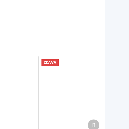
ZĽAVA
Ďalší
produkt