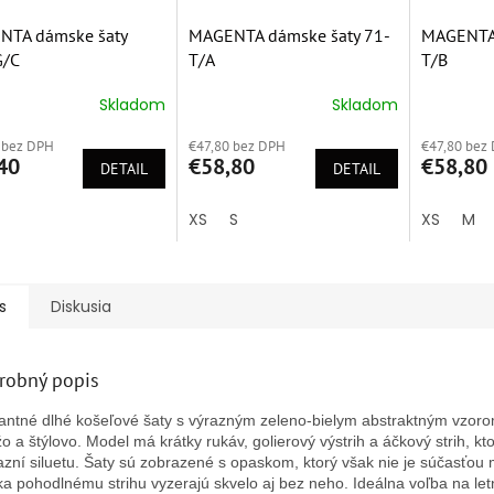
NTA dámske šaty
MAGENTA dámske šaty 71-
MAGENTA 
G/C
T/A
T/B
Skladom
Skladom
erné
Priemerné
Priemern
tenie
hodnotenie
hodnoten
 bez DPH
€47,80 bez DPH
€47,80 bez
ktu
produktu
produktu
40
€58,80
€58,80
DETAIL
je
DETAIL
je
5,0
5,0
z
z
XS
S
XS
M
5
5
ičiek.
hviezdičiek.
hviezdičie
s
Diskusia
robný popis
antné dlhé košeľové šaty s výrazným zeleno-bielym abstraktným vzor
žo a štýlovo. Model má krátky rukáv, golierový výstrih a áčkový strih, kt
azní siluetu. Šaty sú zobrazené s opaskom, ktorý však nie je súčasťou
a pohodlnému strihu vyzerajú skvelo aj bez neho. Ideálna voľba na let