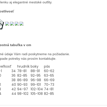
lenku aj elegantné mestské outfity.
ostlivosť
ostná tabuľka v cm
né údaje Vám radi poskytneme na požiadanie.
ípade potreby nás prosím kontaktujte.
veľkosť
hrudník
boky
pás
-1
34
78-81
88-91
60-62
0
36
82-85
92-95
63-65
38
86-89
96-98
66-69
2
40
90-93
99-101
70-73
3
42
94-97
102-104
74-81
4
44
98-102
105-108
82-85