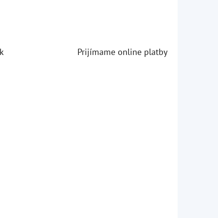
k
Prijímame online platby
iezdičiek.
iezdičiek.
iezdičiek.