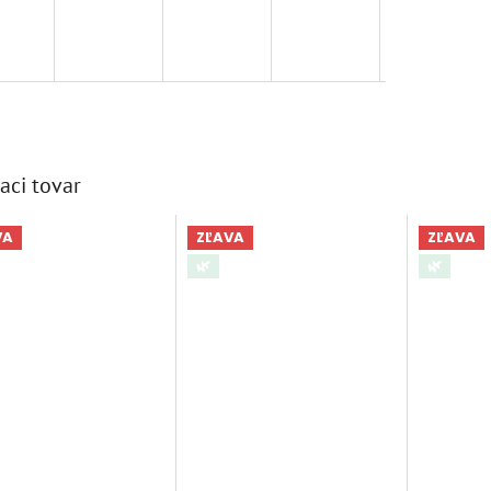
aci tovar
VA
ZĽAVA
ZĽAVA
🌿
🌿