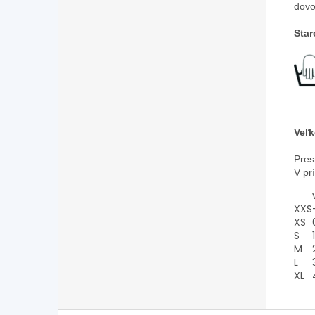
dovo
Star
Veľk
Pres
V pr
XXS
XS
S
1
M
L
XL