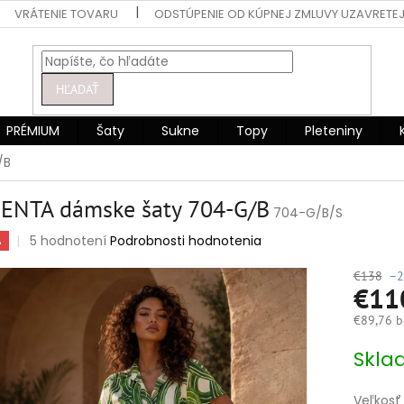
VRÁTENIE TOVARU
ODSTÚPENIE OD KÚPNEJ ZMLUVY UZAVRETEJ
HĽADAŤ
PRÉMIUM
Šaty
Sukne
Topy
Pleteniny
/B
ENTA dámske šaty 704-G/B
704-G/B/S
Priemerné
5 hodnotení
Podrobnosti hodnotenia
A
hodnotenie
produktu
€138
–2
€11
je
5,0
€89,76 b
z
5
Jednotko
Skla
hviezdičiek.
cena:
Veľkosť