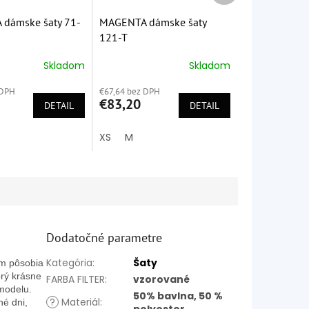
dámske šaty 71-
MAGENTA dámske šaty
121-T
Skladom
Skladom
é
Priemerné
ie
hodnotenie
 DPH
€67,64 bez DPH
produktu
€83,20
DETAIL
je
DETAIL
5,0
z
XS
M
5
k.
hviezdičiek.
Dodatočné parametre
Kategória
:
Šaty
om pôsobia
orý krásne
FARBA FILTER
:
vzorované
 modelu.
50% bavlna, 50 %
?
Materiál
:
né dni,