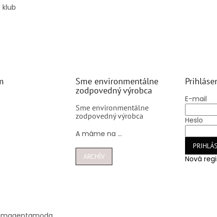
 klub
m
Sme environmentálne
Prihláse
zodpovedný výrobca
E-mail
Sme environmentálne
zodpovedný výrobca
Heslo
A máme na ...
PRIHLÁS
ARCHÍV
Nová regi
@
magentamoda.