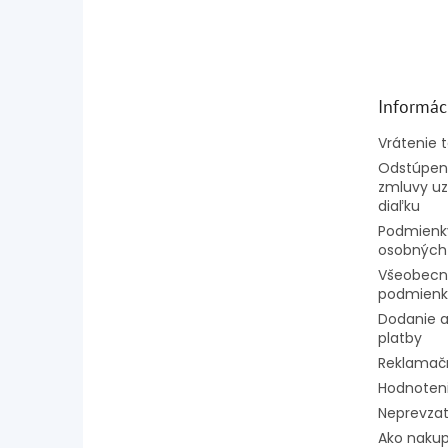
Z
á
p
ä
t
Informác
i
e
Vrátenie 
Odstúpeni
zmluvy uz
diaľku
Podmienk
osobných
Všeobecn
podmienk
Dodanie a
platby
Reklamač
Hodnoten
Neprevzat
Ako naku