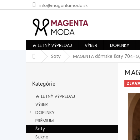
Prejsť
info@magentamoda.sk
na
obsah
🔥 LETNÝ VÝPREDAJ
VÝBER
DOPLNKY
Domov
Šaty
MAGENTA dámske šaty 704-G
B
MAG
o
Preskočiť
č
Kategórie
kategórie
ZĽAV
n
ý
🔥 LETNÝ VÝPREDAJ
p
VÝBER
a
DOPLNKY
n
e
PRÉMIUM
l
Šaty
Sukne