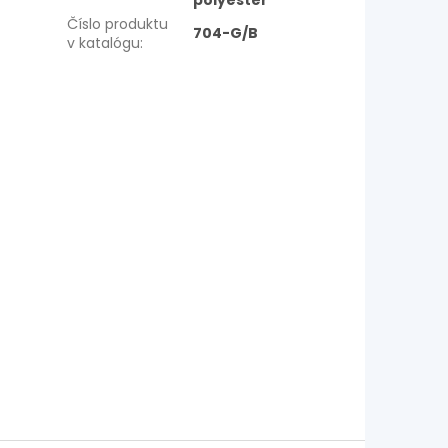
polyester
Číslo produktu
704-G/B
v katalógu
: