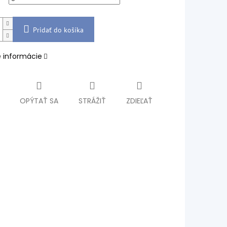
Pridať do košíka
é informácie
OPÝTAŤ SA
STRÁŽIŤ
ZDIEĽAŤ