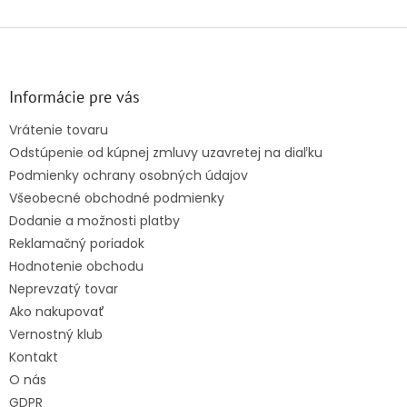
Z
á
p
ä
Informácie pre vás
t
Vrátenie tovaru
i
Odstúpenie od kúpnej zmluvy uzavretej na diaľku
e
Podmienky ochrany osobných údajov
Všeobecné obchodné podmienky
Dodanie a možnosti platby
Reklamačný poriadok
Hodnotenie obchodu
Neprevzatý tovar
Ako nakupovať
Vernostný klub
Kontakt
O nás
GDPR