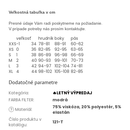
Veľkostná tabuľka v cm
Presné údaje Vám radi poskytneme na požiadanie.
V prípade potreby nás prosím kontaktujte.
veľkosť
hrudník
boky
pás
XXS
-1
34
78-81
88-91
60-62
XS
0
36
82-85
92-95
63-65
S
1
38
86-89
96-98
66-69
M
2
40
90-93
99-101
70-73
L
3
42
94-97
102-104
74-81
XL
4
44
98-102
105-108
82-85
Dodatočné parametre
Kategória
:
🔥LETNÝ VÝPREDAJ
FARBA FILTER
:
modrá
75% viskóza, 20% polyestér, 5%
?
Materiál
:
elastán
Číslo produktu v
121-T
katalógu
: