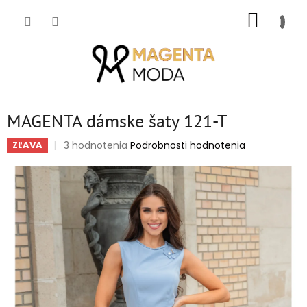
Prejsť
NÁKUP
na
obsah
KOŠÍK
MAGENTA dámske šaty 121-T
Priemerné
3 hodnotenia
Podrobnosti hodnotenia
ZĽAVA
hodnotenie
produktu
je
5,0
z
5
hviezdičiek.