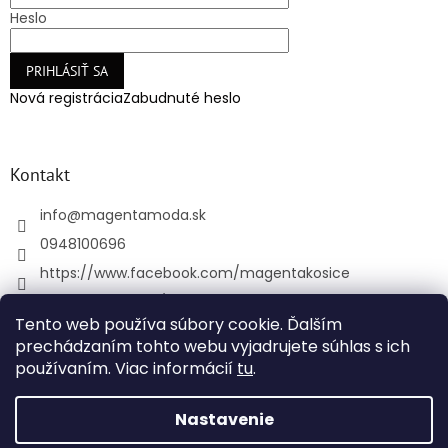
Heslo
PRIHLÁSIŤ SA
Nová registrácia
Zabudnuté heslo
Kontakt
info
@
magentamoda.sk
0948100696
https://www.facebook.com/magentakosice
magenta_kosice/
Tento web používa súbory cookie. Ďalším
+421948100696
prechádzaním tohto webu vyjadrujete súhlas s ich
používaním. Viac informácií
tu
.
Vytvoril Shoptet
Nastavenie