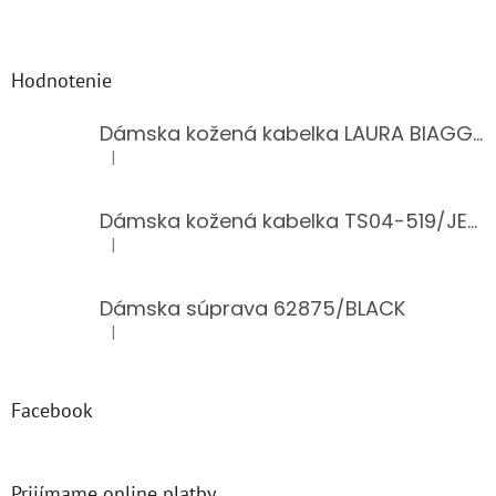
Hodnotenie
Dámska kožená kabelka LAURA BIAGGI 944-PINK
|
Hodnotenie produktu je 5 z 5 hviezdičiek.
Dámska kožená kabelka TS04-519/JEANS BLUE
|
Hodnotenie produktu je 5 z 5 hviezdičiek.
Dámska súprava 62875/BLACK
|
Hodnotenie produktu je 5 z 5 hviezdičiek.
Facebook
Prijímame online platby