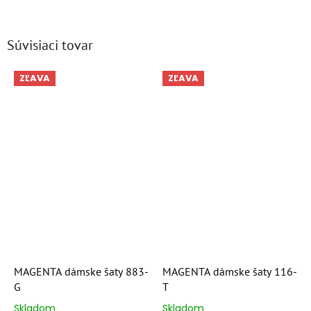
Súvisiaci tovar
ZĽAVA
ZĽAVA
MAGENTA dámske šaty 883-
MAGENTA dámske šaty 116-
G
T
Skladom
Skladom
Priemerné
Priemerné