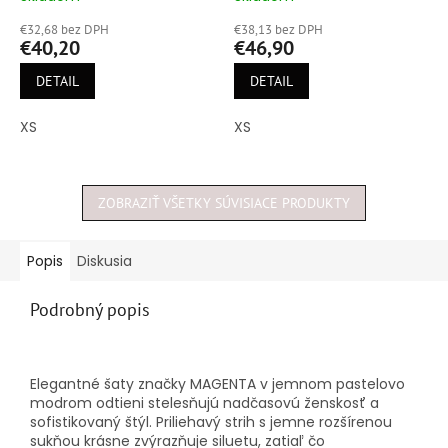
hodnotenie
hodnotenie
€32,68 bez DPH
€38,13 bez DPH
produktu
produktu
€40,20
€46,90
je
je
5,0
5,0
DETAIL
DETAIL
z
z
5
5
XS
XS
hviezdičiek.
hviezdičiek.
ZOBRAZIŤ VŠETKY SÚVISIACE PRODUKTY
Popis
Diskusia
Podrobný popis
Elegantné šaty značky MAGENTA v jemnom pastelovo
modrom odtieni stelesňujú nadčasovú ženskosť a
sofistikovaný štýl. Priliehavý strih s jemne rozšírenou
sukňou krásne zvýrazňuje siluetu, zatiaľ čo