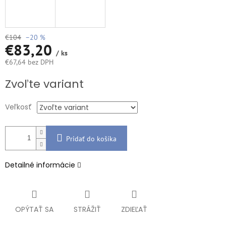
€104
–20 %
€83,20
/ ks
€67,64 bez DPH
Jednotková
Zvoľte variant
cena:
Veľkosť
Pridať do košíka
Detailné informácie
OPÝTAŤ SA
STRÁŽIŤ
ZDIEĽAŤ