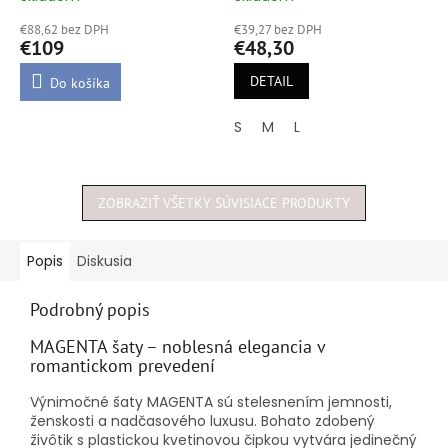
hodnotenie
hodnotenie
€88,62 bez DPH
€39,27 bez DPH
produktu
produktu
€109
€48,30
je
je
5,0
4,8
DETAIL
Do košíka
z
z
5
5
S
M
L
hviezdičiek.
hviezdičiek.
ZOBRAZIŤ VŠETKY SÚVISIACE PRODUKTY
Popis
Diskusia
Podrobný popis
MAGENTA šaty – noblesná elegancia v
romantickom prevedení
Výnimočné šaty MAGENTA sú stelesnením jemnosti,
ženskosti a nadčasového luxusu. Bohato zdobený
živôtik s plastickou kvetinovou čipkou vytvára jedinečný