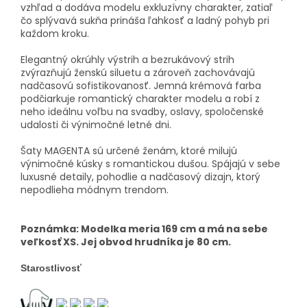
vzhľad a dodáva modelu exkluzívny charakter, zatiaľ
čo splývavá sukňa prináša ľahkosť a ladný pohyb pri
každom kroku.
Elegantný okrúhly výstrih a bezrukávový strih
zvýrazňujú ženskú siluetu a zároveň zachovávajú
nadčasovú sofistikovanosť. Jemná krémová farba
podčiarkuje romantický charakter modelu a robí z
neho ideálnu voľbu na svadby, oslavy, spoločenské
udalosti či výnimočné letné dni.
Šaty MAGENTA sú určené ženám, ktoré milujú
výnimočné kúsky s romantickou dušou. Spájajú v sebe
luxusné detaily, pohodlie a nadčasový dizajn, ktorý
nepodlieha módnym trendom.
Poznámka: Modelka meria 169 cm a má na sebe
veľkosť XS. Jej obvod hrudníka je 80 cm.
Starostlivosť