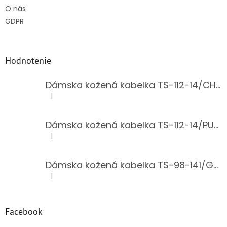
O nás
GDPR
Hodnotenie
Dámska kožená kabelka TS-112-14/CHOCO
|
Hodnotenie produktu je 5 z 5 hviezdičiek.
Dámska kožená kabelka TS-112-14/PUDER
|
Hodnotenie produktu je 5 z 5 hviezdičiek.
Dámska kožená kabelka TS-98-141/GOLD
|
Hodnotenie produktu je 5 z 5 hviezdičiek.
Facebook