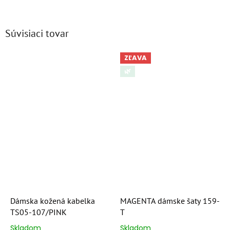
Súvisiaci tovar
ZĽAVA
🌿
Dámska kožená kabelka
MAGENTA dámske šaty 159-
TS05-107/PINK
T
Skladom
Skladom
Priemerné
Priemerné