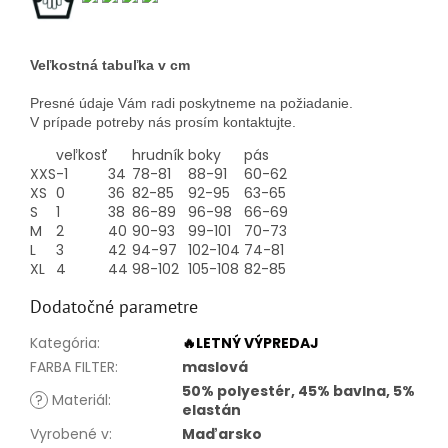
Veľkostná tabuľka v cm
Presné údaje Vám radi poskytneme na požiadanie.
V prípade potreby nás prosím kontaktujte.
veľkosť
hrudník
boky
pás
XXS
-1
34
78-81
88-91
60-62
XS
0
36
82-85
92-95
63-65
S
1
38
86-89
96-98
66-69
M
2
40
90-93
99-101
70-73
L
3
42
94-97
102-104
74-81
XL
4
44
98-102
105-108
82-85
Dodatočné parametre
Kategória
:
🔥LETNÝ VÝPREDAJ
FARBA FILTER
:
maslová
50% polyestér, 45% bavlna, 5%
?
Materiál
:
elastán
Vyrobené v
:
Maďarsko