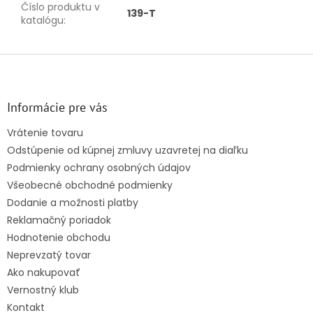
Číslo produktu v
139-T
katalógu
:
Z
á
p
ä
Informácie pre vás
t
Vrátenie tovaru
i
Odstúpenie od kúpnej zmluvy uzavretej na diaľku
e
Podmienky ochrany osobných údajov
Všeobecné obchodné podmienky
Dodanie a možnosti platby
Reklamačný poriadok
Hodnotenie obchodu
Neprevzatý tovar
Ako nakupovať
Vernostný klub
Kontakt