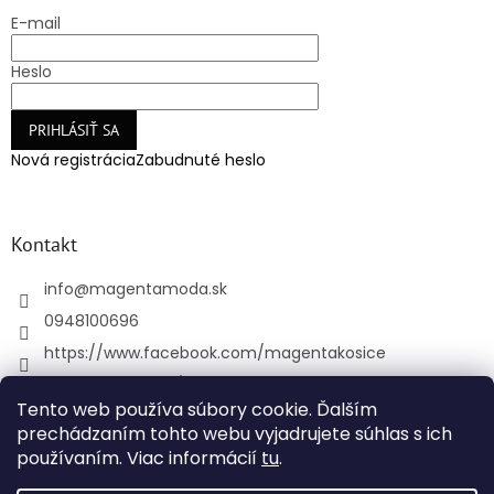
E-mail
Heslo
PRIHLÁSIŤ SA
Nová registrácia
Zabudnuté heslo
Kontakt
info
@
magentamoda.sk
0948100696
https://www.facebook.com/magentakosice
magenta_kosice/
Tento web používa súbory cookie. Ďalším
+421948100696
prechádzaním tohto webu vyjadrujete súhlas s ich
používaním. Viac informácií
tu
.