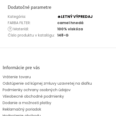
Dodatočné parametre
Kategória
:
🔥LETNÝ VÝPREDAJ
FARBA FILTER
:
camel hnedá
?
Materiál
:
100% viskóza
Číslo produktu v katalógu
:
148-G
Z
á
p
ä
Informácie pre vás
t
Vrátenie tovaru
i
Odstúpenie od kúpnej zmluvy uzavretej na diaľku
e
Podmienky ochrany osobných údajov
Všeobecné obchodné podmienky
Dodanie a možnosti platby
Reklamačný poriadok
Hodnotenie obchodu