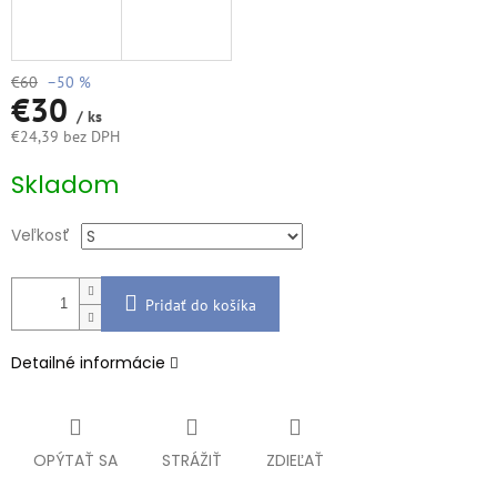
€60
–50 %
€30
/ ks
€24,39 bez DPH
Jednotková
Skladom
cena:
Veľkosť
Pridať do košíka
Detailné informácie
OPÝTAŤ SA
STRÁŽIŤ
ZDIEĽAŤ