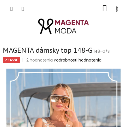
Prejsť
NÁKUP
na
obsah
KOŠÍK
MAGENTA dámsky top 148-G
148-G/S
Priemerné
2 hodnotenia
Podrobnosti hodnotenia
ZĽAVA
hodnotenie
produktu
je
5,0
z
5
hviezdičiek.