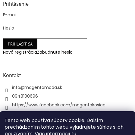
Prihlásenie
E-mail
Heslo
PRIHLÁSIŤ SA
Nová registrácia
Zabudnuté heslo
Kontakt
info
@
magentamoda.sk
0948100696
https://www.facebook.com/magentakosice
magenta_kosice/
Tento web používa súbory cookie. Ďalším
+421948100696
prechádzaním tohto webu vyjadrujete súhlas s ich
používaním. Viac informácií
tu
.