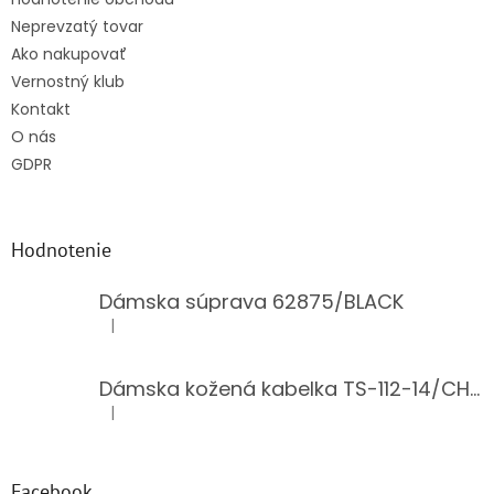
Neprevzatý tovar
Ako nakupovať
Vernostný klub
Kontakt
O nás
GDPR
Hodnotenie
Dámska súprava 62875/BLACK
|
Hodnotenie produktu je 5 z 5 hviezdičiek.
Dámska kožená kabelka TS-112-14/CHOCO
|
Hodnotenie produktu je 5 z 5 hviezdičiek.
Facebook