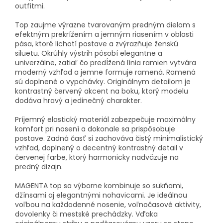
outfitmi.
Top zaujme výrazne tvarovaným predným dielom s
efektným prekrížením a jemným riasením v oblasti
pása, ktoré lichotí postave a zvýrazňuje ženskú
siluetu. Okrúhly výstrih pôsobí elegantne a
univerzálne, zatiaľ čo predĺžená línia ramien vytvára
moderný vzhľad a jemne formuje ramená. Ramená
sú doplnené o vypchávky. Originálnym detailom je
kontrastný červený akcent na boku, ktorý modelu
dodáva hravý a jedinečný charakter.
Príjemný elastický materiál zabezpečuje maximálny
komfort pri nosení a dokonale sa prispôsobuje
postave. Zadná časť si zachováva čistý minimalistický
vzhľad, doplnený o decentný kontrastný detail v
červenej farbe, ktorý harmonicky nadväzuje na
predný dizajn.
MAGENTA top sa výborne kombinuje so sukňami,
džínsami aj elegantnými nohavicami. Je ideálnou
voľbou na každodenné nosenie, voľnočasové aktivity,
dovolenky či mestské prechádzky. Vďaka