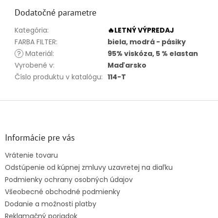
Dodatočné parametre
Kategória
:
🔥LETNÝ VÝPREDAJ
FARBA FILTER
:
biela, modrá - pásiky
?
Materiál
:
95% viskóza, 5 % elastan
Vyrobené v
:
Maďarsko
Číslo produktu v katalógu
:
114-T
Z
á
p
ä
Informácie pre vás
t
Vrátenie tovaru
i
Odstúpenie od kúpnej zmluvy uzavretej na diaľku
e
Podmienky ochrany osobných údajov
Všeobecné obchodné podmienky
Dodanie a možnosti platby
Reklamačný poriadok