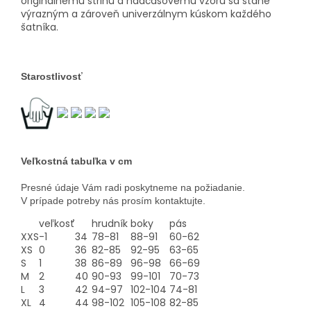
originálnemu strihu a nadčasovému vzoru sa stane
výrazným a zároveň univerzálnym kúskom každého
šatníka.
Starostlivosť
Veľkostná tabuľka v cm
Presné údaje Vám radi poskytneme na požiadanie.
V prípade potreby nás prosím kontaktujte.
veľkosť
hrudník
boky
pás
XXS
-1
34
78-81
88-91
60-62
XS
0
36
82-85
92-95
63-65
S
1
38
86-89
96-98
66-69
M
2
40
90-93
99-101
70-73
L
3
42
94-97
102-104
74-81
XL
4
44
98-102
105-108
82-85