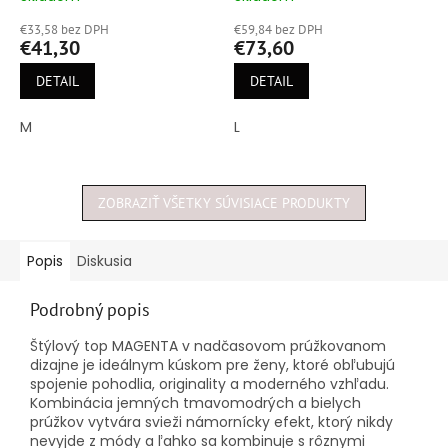
hodnotenie
hodnotenie
€33,58 bez DPH
€59,84 bez DPH
produktu
produktu
€41,30
€73,60
je
je
5,0
5,0
DETAIL
DETAIL
z
z
5
5
M
L
hviezdičiek.
hviezdičiek.
ZOBRAZIŤ VŠETKY SÚVISIACE PRODUKTY
Popis
Diskusia
Podrobný popis
Štýlový top MAGENTA v nadčasovom prúžkovanom
dizajne je ideálnym kúskom pre ženy, ktoré obľubujú
spojenie pohodlia, originality a moderného vzhľadu.
Kombinácia jemných tmavomodrých a bielych
prúžkov vytvára svieži námornícky efekt, ktorý nikdy
nevyjde z módy a ľahko sa kombinuje s rôznymi