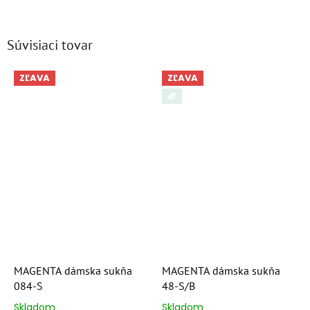
Súvisiaci tovar
ZĽAVA
ZĽAVA
🌿
MAGENTA dámska sukňa
MAGENTA dámska sukňa
084-S
48-S/B
Skladom
Skladom
Priemerné
Priemerné