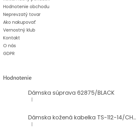
Hodnotenie obchodu
Neprevzatý tovar
Ako nakupovať
Vernostný klub
Kontakt
O nás
GDPR
Hodnotenie
Dámska súprava 62875/BLACK
|
Hodnotenie produktu je 5 z 5 hviezdičiek.
Dámska kožená kabelka TS-112-14/CHOCO
|
Hodnotenie produktu je 5 z 5 hviezdičiek.