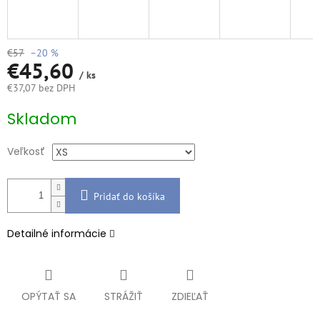
€57
–20 %
€45,60
/ ks
€37,07 bez DPH
Jednotková
Skladom
cena:
Veľkosť
Pridať do košíka
Detailné informácie
OPÝTAŤ SA
STRÁŽIŤ
ZDIEĽAŤ