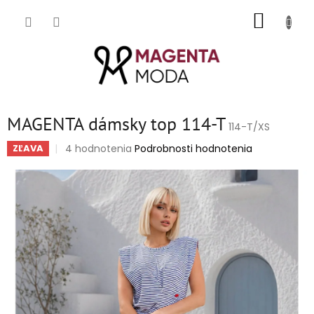
Prejsť
NÁKUP
na
obsah
KOŠÍK
MAGENTA dámsky top 114-T
114-T/XS
Priemerné
4 hodnotenia
Podrobnosti hodnotenia
ZĽAVA
hodnotenie
produktu
je
5,0
z
5
hviezdičiek.