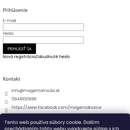
Prihlásenie
E-mail
Heslo
PRIHLÁSIŤ SA
Nová registrácia
Zabudnuté heslo
Kontakt
info
@
magentamoda.sk
0948100696
https://www.facebook.com/magentakosice
magenta_kosice/
Tento web používa súbory cookie. Ďalším
+421948100696
prechádzaním tohto webu vyjadrujete súhlas s ich