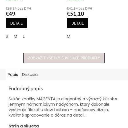
hodnotenie
hodnotenie
€39,84 bez DPH
€41,54 bez DPH
produktu
produktu
€49
€51,10
je
je
5,0
5,0
DETAIL
DETAIL
z
z
5
5
S
M
L
M
hviezdičiek.
hviezdičiek.
ZOBRAZIŤ VŠETKY SÚVISIACE PRODUKTY
Popis
Diskusia
Podrobný popis
Sukňa značky MAGENTA je elegantný a výrazný kúsok s
jemným námorníckym nádychom, ktorý dokonale
vystihuje filozofiu slow fashion – nadčasový dizajn,
kvalitné spracovanie a dôraz na detail.
Strih a silueta