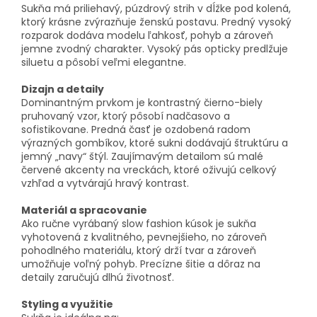
Sukňa má priliehavý, púzdrový strih v dĺžke pod kolená,
ktorý krásne zvýrazňuje ženskú postavu. Predný vysoký
rozparok dodáva modelu ľahkosť, pohyb a zároveň
jemne zvodný charakter. Vysoký pás opticky predlžuje
siluetu a pôsobí veľmi elegantne.
Dizajn a detaily
Dominantným prvkom je kontrastný čierno-biely
pruhovaný vzor, ktorý pôsobí nadčasovo a
sofistikovane. Predná časť je ozdobená radom
výrazných gombíkov, ktoré sukni dodávajú štruktúru a
jemný „navy“ štýl. Zaujímavým detailom sú malé
červené akcenty na vreckách, ktoré oživujú celkový
vzhľad a vytvárajú hravý kontrast.
Materiál a spracovanie
Ako ručne vyrábaný slow fashion kúsok je sukňa
vyhotovená z kvalitného, pevnejšieho, no zároveň
pohodlného materiálu, ktorý drží tvar a zároveň
umožňuje voľný pohyb. Precízne šitie a dôraz na
detaily zaručujú dlhú životnosť.
Styling a využitie