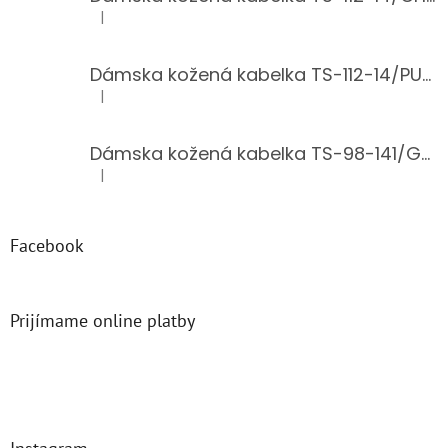
|
Hodnotenie produktu je 5 z 5 hviezdičiek.
Dámska kožená kabelka TS-112-14/PUDER
|
Hodnotenie produktu je 5 z 5 hviezdičiek.
Dámska kožená kabelka TS-98-141/GOLD
|
Hodnotenie produktu je 5 z 5 hviezdičiek.
Facebook
Prijímame online platby