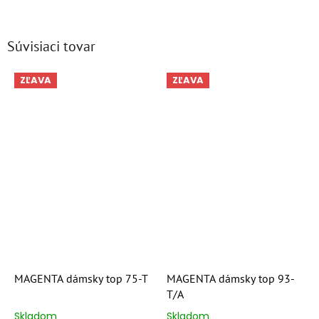
Súvisiaci tovar
ZĽAVA
ZĽAVA
MAGENTA dámsky top 75-T
MAGENTA dámsky top 93-
T/A
Skladom
Skladom
Priemerné
Priemerné