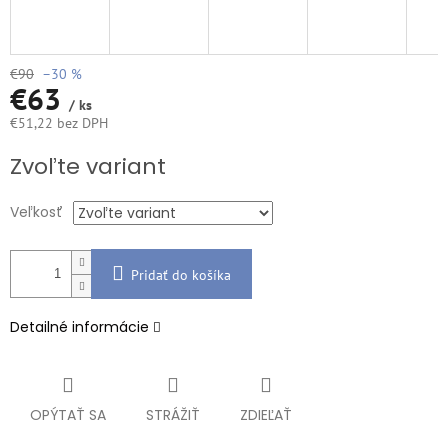
€90
–30 %
€63
/ ks
€51,22 bez DPH
Jednotková
Zvoľte variant
cena:
Veľkosť
Pridať do košíka
Detailné informácie
OPÝTAŤ SA
STRÁŽIŤ
ZDIEĽAŤ