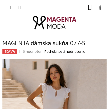
Prejsť
NÁKUP
na
obsah
KOŠÍK
MAGENTA dámska sukňa 077-S
Priemerné
6 hodnotení
Podrobnosti hodnotenia
ZĽAVA
hodnotenie
produktu
je
5,0
z
5
hviezdičiek.