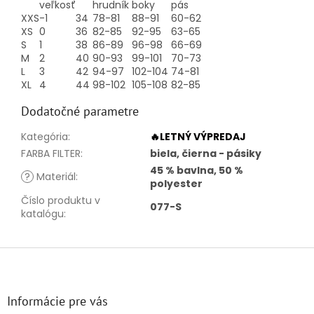
veľkosť
hrudník
boky
pás
XXS
-1
34
78-81
88-91
60-62
XS
0
36
82-85
92-95
63-65
S
1
38
86-89
96-98
66-69
M
2
40
90-93
99-101
70-73
L
3
42
94-97
102-104
74-81
XL
4
44
98-102
105-108
82-85
Dodatočné parametre
Kategória
:
🔥LETNÝ VÝPREDAJ
FARBA FILTER
:
biela, čierna - pásiky
45 % bavlna, 50 %
?
Materiál
:
polyester
Číslo produktu v
077-S
katalógu
:
Z
á
p
ä
Informácie pre vás