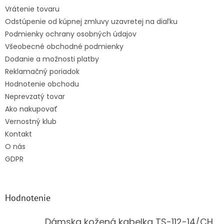
t
Vrátenie tovaru
i
Odstúpenie od kúpnej zmluvy uzavretej na diaľku
e
Podmienky ochrany osobných údajov
Všeobecné obchodné podmienky
Dodanie a možnosti platby
Reklamačný poriadok
Hodnotenie obchodu
Neprevzatý tovar
Ako nakupovať
Vernostný klub
Kontakt
O nás
GDPR
Hodnotenie
Dámska kožená kabelka TS-112-14/CHOCO