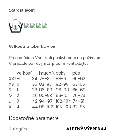
Starostlivosť
Veľkostná tabuľka v cm
Presné údaje Vám radi poskytneme na požiadanie.
V prípade potreby nás prosím kontaktujte.
veľkosť
hrudník
boky
pás
XXS
-1
34
78-81
88-91
60-62
XS
0
36
82-85
92-95
63-65
S
1
38
86-89
96-98
66-69
M
2
40
90-93
99-101
70-73
L
3
42
94-97
102-104
74-81
XL
4
44
98-102
105-108
82-85
Dodatočné parametre
Kategória
:
🔥LETNÝ VÝPREDAJ