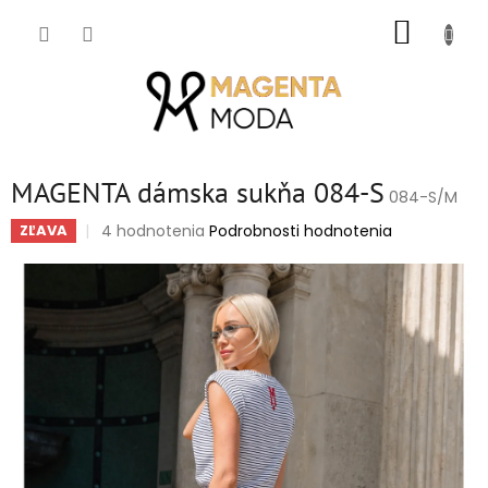
Prejsť
NÁKUP
na
obsah
KOŠÍK
MAGENTA dámska sukňa 084-S
084-S/M
Priemerné
4 hodnotenia
Podrobnosti hodnotenia
ZĽAVA
hodnotenie
produktu
je
5,0
z
5
hviezdičiek.