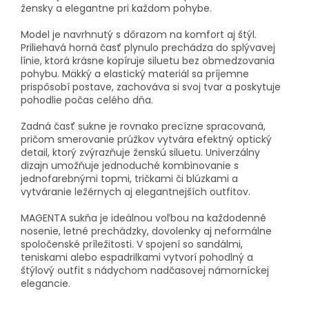
žensky a elegantne pri každom pohybe.
Model je navrhnutý s dôrazom na komfort aj štýl.
Priliehavá horná časť plynulo prechádza do splývavej
línie, ktorá krásne kopíruje siluetu bez obmedzovania
pohybu. Mäkký a elastický materiál sa príjemne
prispôsobí postave, zachováva si svoj tvar a poskytuje
pohodlie počas celého dňa.
Zadná časť sukne je rovnako precízne spracovaná,
pričom smerovanie prúžkov vytvára efektný optický
detail, ktorý zvýrazňuje ženskú siluetu. Univerzálny
dizajn umožňuje jednoduché kombinovanie s
jednofarebnými topmi, tričkami či blúzkami a
vytváranie ležérnych aj elegantnejších outfitov.
MAGENTA sukňa je ideálnou voľbou na každodenné
nosenie, letné prechádzky, dovolenky aj neformálne
spoločenské príležitosti. V spojení so sandálmi,
teniskami alebo espadrilkami vytvorí pohodlný a
štýlový outfit s nádychom nadčasovej námorníckej
elegancie.