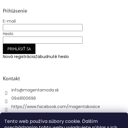
Prihlásenie
E-mail
Heslo
PRIHLÁSIŤ SA
Nová registrácia
Zabudnuté heslo
Kontakt
info
@
magentamoda.sk
0948100696
https://www.facebook.com/magentakosice
magenta_kosice/
Tento web používa súbory cookie. Ďalším
+421948100696
prechádzaním tohto webu vyjadrujete súhlas s ich