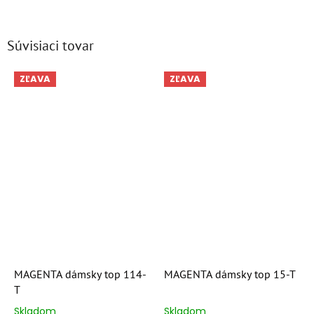
Súvisiaci tovar
ZĽAVA
ZĽAVA
MAGENTA dámsky top 114-
MAGENTA dámsky top 15-T
T
Skladom
Skladom
Priemerné
Priemerné