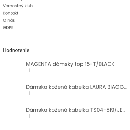
Vernostný klub
Kontakt
O nás
GDPR
Hodnotenie
MAGENTA dámsky top 15-T/BLACK
|
Hodnotenie produktu je 5 z 5 hviezdičiek.
Dámska kožená kabelka LAURA BIAGGI 944-PINK
|
Hodnotenie produktu je 5 z 5 hviezdičiek.
Dámska kožená kabelka TS04-519/JEANS BLUE
|
Hodnotenie produktu je 5 z 5 hviezdičiek.