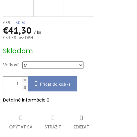
€59
–30 %
€41,30
/ ks
€33,58 bez DPH
Jednotková
Skladom
cena:
Veľkosť
Pridať do košíka
Detailné informácie
OPÝTAŤ SA
STRÁŽIŤ
ZDIEĽAŤ