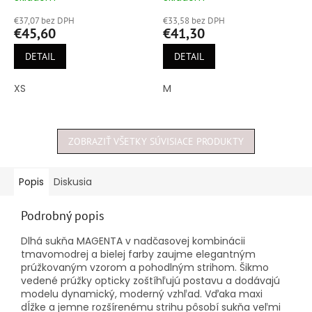
hodnotenie
hodnotenie
€37,07 bez DPH
€33,58 bez DPH
produktu
produktu
€45,60
€41,30
je
je
5,0
5,0
DETAIL
DETAIL
z
z
5
5
XS
M
hviezdičiek.
hviezdičiek.
ZOBRAZIŤ VŠETKY SÚVISIACE PRODUKTY
Popis
Diskusia
Podrobný popis
Dlhá sukňa MAGENTA v nadčasovej kombinácii
tmavomodrej a bielej farby zaujme elegantným
prúžkovaným vzorom a pohodlným strihom. Šikmo
vedené prúžky opticky zoštíhľujú postavu a dodávajú
modelu dynamický, moderný vzhľad. Vďaka maxi
dĺžke a jemne rozšírenému strihu pôsobí sukňa veľmi