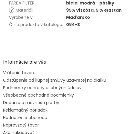
FARBA FILTER
:
biela, modrá - pásiky
?
Materiál
:
95% viskóza, 5 % elastan
Vyrobené v
:
Maďarsko
Číslo produktu v katalógu
:
084-S
Z
á
p
ä
Informácie pre vás
t
Vrátenie tovaru
i
Odstúpenie od kúpnej zmluvy uzavretej na diaľku
e
Podmienky ochrany osobných údajov
Všeobecné obchodné podmienky
Dodanie a možnosti platby
Reklamačný poriadok
Hodnotenie obchodu
Neprevzatý tovar
Ako nakupovať