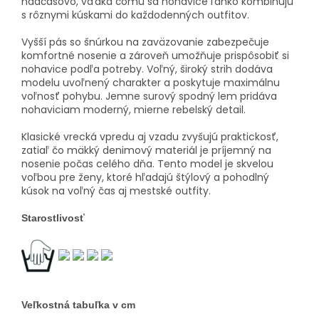
nadčasovo, vďaka čomu sa nohavice ľahko kombinujú
s rôznymi kúskami do každodenných outfitov.
Vyšší pás so šnúrkou na zaväzovanie zabezpečuje
komfortné nosenie a zároveň umožňuje prispôsobiť si
nohavice podľa potreby. Voľný, široký strih dodáva
modelu uvoľnený charakter a poskytuje maximálnu
voľnosť pohybu. Jemne surový spodný lem pridáva
nohaviciam moderný, mierne rebelský detail.
Klasické vrecká vpredu aj vzadu zvyšujú praktickosť,
zatiaľ čo mäkký denimový materiál je príjemný na
nosenie počas celého dňa. Tento model je skvelou
voľbou pre ženy, ktoré hľadajú štýlový a pohodlný
kúsok na voľný čas aj mestské outfity.
Starostlivosť
Veľkostná tabuľka v cm