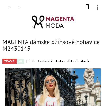
Prejsť
NÁKUP
na
obsah
KOŠÍK
MAGENTA dámske džínsové nohavice
M2430145
Priemerné
5 hodnotení
Podrobnosti hodnotenia
ZĽAVA
🌿
hodnotenie
produktu
je
5,0
z
5
hviezdičiek.