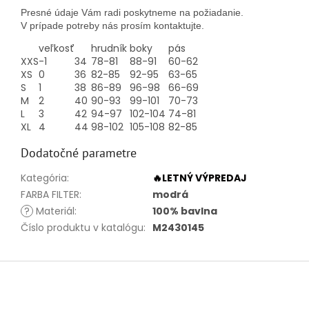
Presné údaje Vám radi poskytneme na požiadanie.
V prípade potreby nás prosím kontaktujte.
veľkosť
hrudník
boky
pás
XXS
-1
34
78-81
88-91
60-62
XS
0
36
82-85
92-95
63-65
S
1
38
86-89
96-98
66-69
M
2
40
90-93
99-101
70-73
L
3
42
94-97
102-104
74-81
XL
4
44
98-102
105-108
82-85
Dodatočné parametre
Kategória
:
🔥LETNÝ VÝPREDAJ
FARBA FILTER
:
modrá
?
Materiál
:
100% bavlna
Číslo produktu v katalógu
:
M2430145
Z
á
p