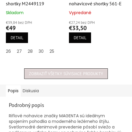
shortky M2449119
nohavicové shortky 561-E
Skladom
Vypredané
Priemerné
Priemerné
hodnotenie
hodnotenie
€39,84 bez DPH
€27,24 bez DPH
produktu
produktu
€49
€33,50
je
je
5,0
5,0
DETAIL
DETAIL
z
z
5
5
26
27
28
30
25
hviezdičiek.
hviezdičiek.
ZOBRAZIŤ VŠETKY SÚVISIACE PRODUKTY
Popis
Diskusia
Podrobný popis
Riflové nohavice značky MAGENTA sú ideálnym
spojením pohodlia a moderného ležérneho štýlu.
Svetlomodré denimové prevedenie pôsobí sviežo a