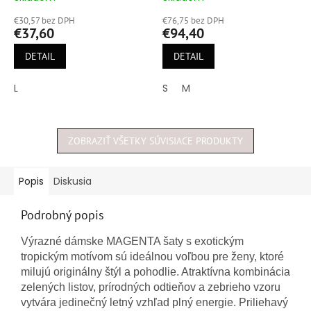
hodnotenie
hodnotenie
€30,57 bez DPH
€76,75 bez DPH
produktu
produktu
€37,60
€94,40
je
je
4,5
5,0
DETAIL
DETAIL
z
z
5
5
L
S
M
hviezdičiek.
hviezdičiek.
ZOBRAZIŤ VŠETKY SÚVISIACE PRODUKTY
Popis
Diskusia
Podrobný popis
Výrazné dámske MAGENTA šaty s exotickým
tropickým motívom sú ideálnou voľbou pre ženy, ktoré
milujú originálny štýl a pohodlie. Atraktívna kombinácia
zelených listov, prírodných odtieňov a zebrieho vzoru
vytvára jedinečný letný vzhľad plný energie. Priliehavý