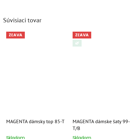
Súvisiaci tovar
ZĽAVA
ZĽAVA
🌿
MAGENTA dámsky top 85-T
MAGENTA dámske šaty 99-
T/B
Skladom
Skladom
Priemerné
Priemerné