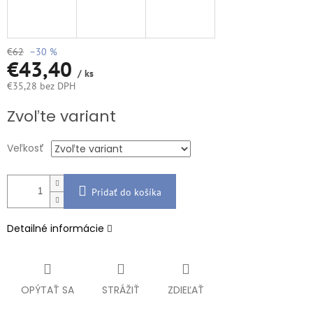
€62
–30 %
€43,40
/ ks
€35,28 bez DPH
Jednotková
Zvoľte variant
cena:
Veľkosť
Pridať do košíka
Detailné informácie
OPÝTAŤ SA
STRÁŽIŤ
ZDIEĽAŤ