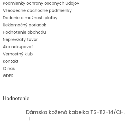
Podmienky ochrany osobných údajov
Všeobecné obchodné podmienky
Dodanie a možnosti platby
Reklamačný poriadok
Hodnotenie obchodu
Neprevzatý tovar
Ako nakupovať
Vernostný klub
Kontakt
O nás
GDPR
Hodnotenie
Dámska kožená kabelka TS-112-14/CHOCO
|
Hodnotenie produktu je 5 z 5 hviezdičiek.