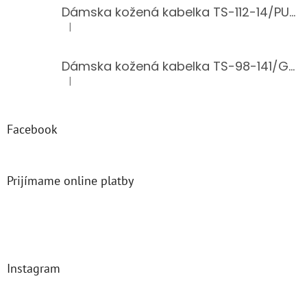
Dámska kožená kabelka TS-112-14/PUDER
|
Hodnotenie produktu je 5 z 5 hviezdičiek.
Dámska kožená kabelka TS-98-141/GOLD
|
Hodnotenie produktu je 5 z 5 hviezdičiek.
Facebook
Prijímame online platby
Instagram