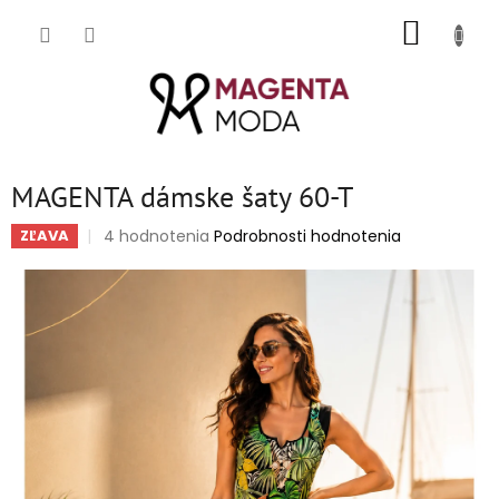
Prejsť
NÁKUP
na
obsah
KOŠÍK
MAGENTA dámske šaty 60-T
Priemerné
4 hodnotenia
Podrobnosti hodnotenia
ZĽAVA
hodnotenie
produktu
je
5,0
z
5
hviezdičiek.