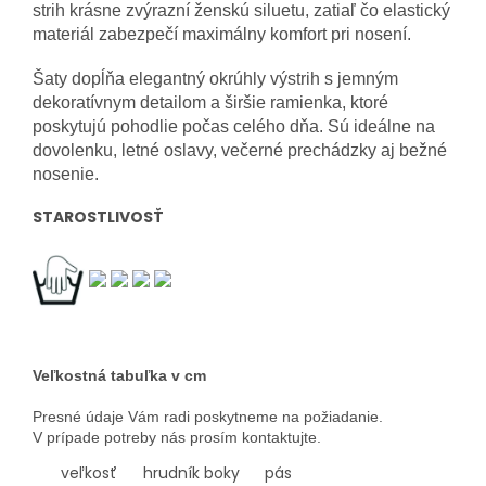
strih krásne zvýrazní ženskú siluetu, zatiaľ čo elastický
materiál zabezpečí maximálny komfort pri nosení.
Šaty dopĺňa elegantný okrúhly výstrih s jemným
dekoratívnym detailom a širšie ramienka, ktoré
poskytujú pohodlie počas celého dňa. Sú ideálne na
dovolenku, letné oslavy, večerné prechádzky aj bežné
nosenie.
STAROSTLIVOSŤ
Veľkostná tabuľka v cm
Presné údaje Vám radi poskytneme na požiadanie.
V prípade potreby nás prosím kontaktujte.
veľkosť
hrudník
boky
pás