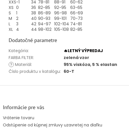
XXS
-1
34
78-81
88-91
60-62
XS
0
36
82-85
92-95
63-65
S
1
38
86-89
96-98
66-69
M
2
40
90-93
99-101
70-73
L
3
42
94-97
102-104
74-81
XL
4
44
98-102
105-108
82-85
Dodatočné parametre
Kategória
:
🔥LETNÝ VÝPREDAJ
FARBA FILTER
:
zelená vzor
?
Materiál
:
95% viskóza, 5 % elastan
Číslo produktu v katalógu
:
60-T
Z
á
p
ä
Informácie pre vás
t
Vrátenie tovaru
i
Odstúpenie od kúpnej zmluvy uzavretej na diaľku
e