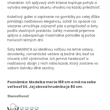
charakter. Ich splývavý strih krásne kopíruje pohyb a
vytvára elegantnú siluetu vhodnú na každú príležitosť.
Košeľový golier a zapínanie na gombíky po celej dĺžke
prinášajú nadčasovú eleganciu, zatiaľ čo opasok na
viazanie umožňuje zvýrazniť pás a prispôsobiť si šaty
podľa vlastných predstáv. Ľahký materiál príjemne
splýva a zabezpečuje maximálne pohodlie aj počas
horúcich letných dní.
Šaty MAGENTA sú ideálnou voľbou na letné oslavy,
dovolenky, romantické večere aj bežné dni, keď sa
chcete cítiť výnimočne. Ich jemná farebnosť a
nadčasový dizajn z nich robia kúsok, ktorý zostane vo
vašom šatníku dlhé sezóny.
Poznámka: Modelka meria 169 cm a má na sebe
veľkosť XS. Jej obvod hrudníka je 80 cm.
Starostlivosť