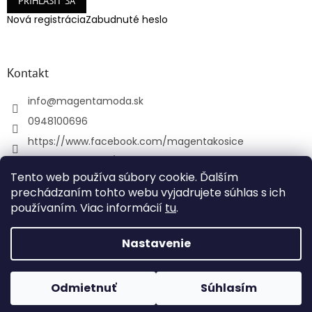
PRIHLÁSIŤ SA
Nová registrácia
Zabudnuté heslo
Kontakt
info
@
magentamoda.sk
0948100696
https://www.facebook.com/magentakosice
magenta_kosice/
Tento web používa súbory cookie. Ďalším
+421948100696
prechádzaním tohto webu vyjadrujete súhlas s ich
používaním. Viac informácií
tu
.
Vytvoril Shoptet
Nastavenie
Copyright 2026
MAGENTAMODA
. Všetky práva
Odmietnuť
Súhlasím
vyhradené.
Upraviť nastavenie cookies