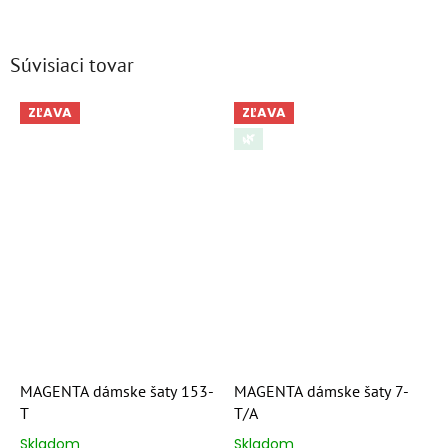
Súvisiaci tovar
ZĽAVA
ZĽAVA
🌿
MAGENTA dámske šaty 153-
MAGENTA dámske šaty 7-
T
T/A
Skladom
Skladom
Priemerné
Priemerné