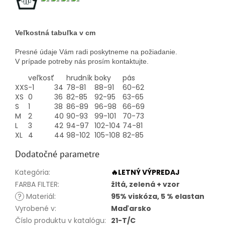
Veľkostná tabuľka v cm
Presné údaje Vám radi poskytneme na požiadanie.
V prípade potreby nás prosím kontaktujte.
veľkosť
hrudník
boky
pás
XXS
-1
34
78-81
88-91
60-62
XS
0
36
82-85
92-95
63-65
S
1
38
86-89
96-98
66-69
M
2
40
90-93
99-101
70-73
L
3
42
94-97
102-104
74-81
XL
4
44
98-102
105-108
82-85
Dodatočné parametre
Kategória
:
🔥LETNÝ VÝPREDAJ
FARBA FILTER
:
žltá, zelená + vzor
?
Materiál
:
95% viskóza, 5 % elastan
Vyrobené v
:
Maďarsko
Číslo produktu v katalógu
:
21-T/C