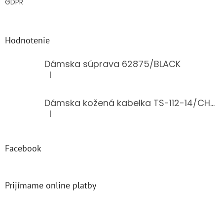
GDPR
Hodnotenie
Dámska súprava 62875/BLACK
|
Hodnotenie produktu je 5 z 5 hviezdičiek.
Dámska kožená kabelka TS-112-14/CHOCO
|
Hodnotenie produktu je 5 z 5 hviezdičiek.
Facebook
Prijímame online platby