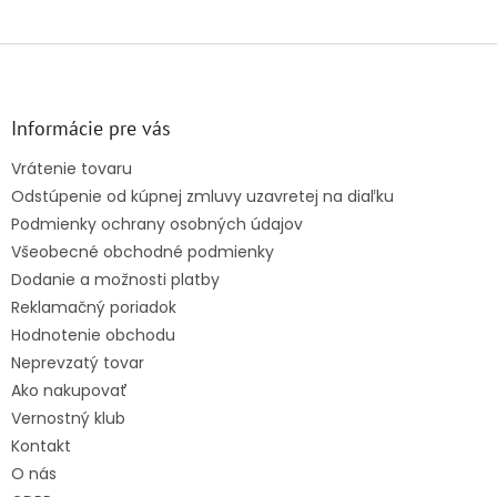
Z
á
p
ä
Informácie pre vás
t
Vrátenie tovaru
i
Odstúpenie od kúpnej zmluvy uzavretej na diaľku
e
Podmienky ochrany osobných údajov
Všeobecné obchodné podmienky
Dodanie a možnosti platby
Reklamačný poriadok
Hodnotenie obchodu
Neprevzatý tovar
Ako nakupovať
Vernostný klub
Kontakt
O nás