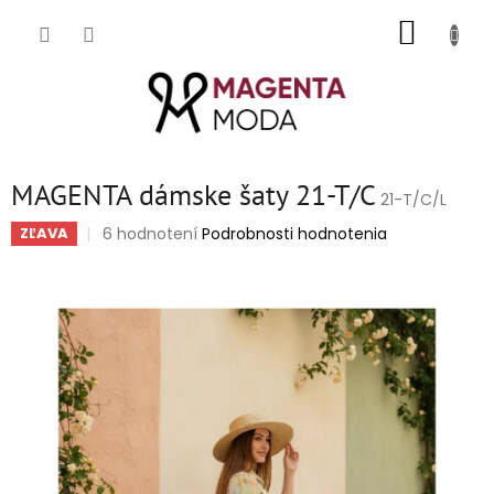
Prejsť
NÁKUP
na
obsah
KOŠÍK
MAGENTA dámske šaty 21-T/C
21-T/C/L
Priemerné
6 hodnotení
Podrobnosti hodnotenia
ZĽAVA
hodnotenie
produktu
je
5,0
z
5
hviezdičiek.