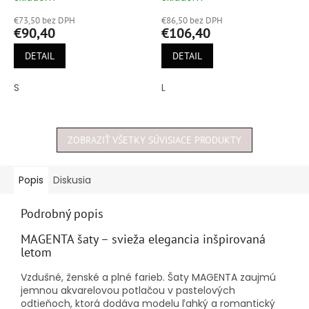
hodnotenie
hodnotenie
€73,50 bez DPH
€86,50 bez DPH
produktu
produktu
€90,40
€106,40
je
je
5,0
5,0
DETAIL
DETAIL
z
z
5
5
S
L
hviezdičiek.
hviezdičiek.
ZOBRAZIŤ VŠETKY SÚVISIACE PRODUKTY
Popis
Diskusia
Podrobný popis
MAGENTA šaty – svieža elegancia inšpirovaná
letom
Vzdušné, ženské a plné farieb. Šaty MAGENTA zaujmú
jemnou akvarelovou potlačou v pastelových
odtieňoch, ktorá dodáva modelu ľahký a romantický