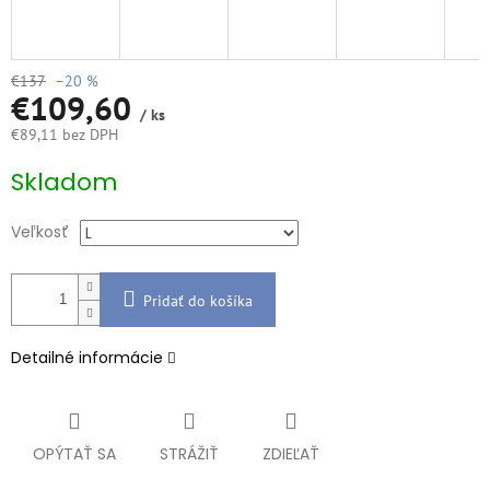
€137
–20 %
€109,60
/ ks
€89,11 bez DPH
Jednotková
Skladom
cena:
Veľkosť
Pridať do košíka
Detailné informácie
OPÝTAŤ SA
STRÁŽIŤ
ZDIEĽAŤ