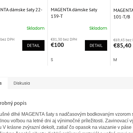
TA dámske šaty 22-
MAGENTA dámske šaty
MAGENTA 
139-T
101-T/B
Skladom
Skladom
erné
Priemerné
Priemern
tenie
hodnotenie
hodnoten
 bez DPH
€81,30 bez DPH
ktu
produktu
€69,43 bez
produktu
€100
€85,40
DETAIL
je
DETAIL
je
5,0
5,0
z
z
S
M
5
5
ičiek.
hviezdičiek.
hviezdičie
s
Diskusia
robný popis
ušné dlhé MAGENTA šaty s nadčasovým bodkovaným vzorom 
lnou voľbou na letné dni aj výnimočné príležitosti. Zavinovací v
u V krásne zvýrazní dekolt, zatiaľ čo opasok na viazanie v páse