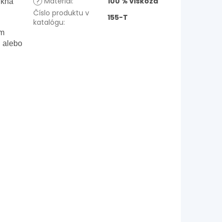
?
Materiál
:
100 % viskóza
ukňa
Číslo produktu v
155-T
katalógu
:
ám
i alebo