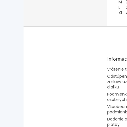
M
L
XL
Z
á
p
ä
t
Informác
i
e
Vrátenie 
Odstúpeni
zmluvy uz
diaľku
Podmienk
osobných
Všeobecn
podmienk
Dodanie a
platby