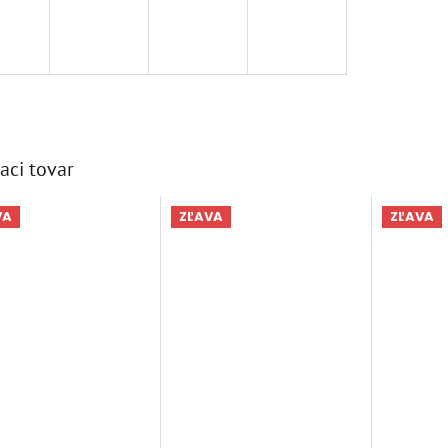
aci tovar
VA
ZĽAVA
ZĽAVA