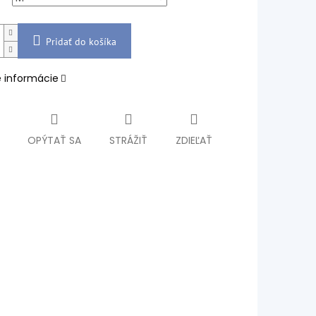
Pridať do košíka
é informácie
OPÝTAŤ SA
STRÁŽIŤ
ZDIEĽAŤ