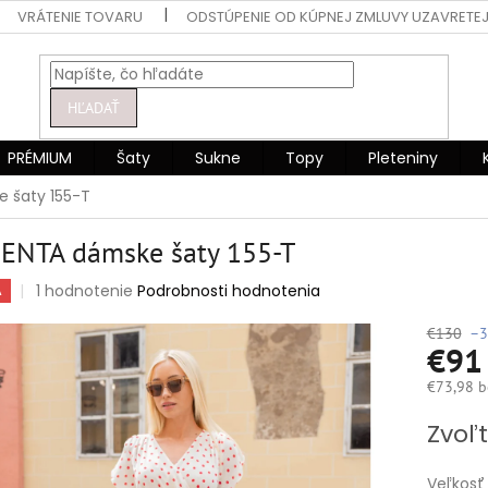
VRÁTENIE TOVARU
ODSTÚPENIE OD KÚPNEJ ZMLUVY UZAVRETEJ
HĽADAŤ
PRÉMIUM
Šaty
Sukne
Topy
Pleteniny
 šaty 155-T
ENTA dámske šaty 155-T
Priemerné
1 hodnotenie
Podrobnosti hodnotenia
A
hodnotenie
produktu
€130
–3
€9
je
5,0
€73,98 b
z
5
Jednotko
Zvoľt
hviezdičiek.
cena:
Veľkosť