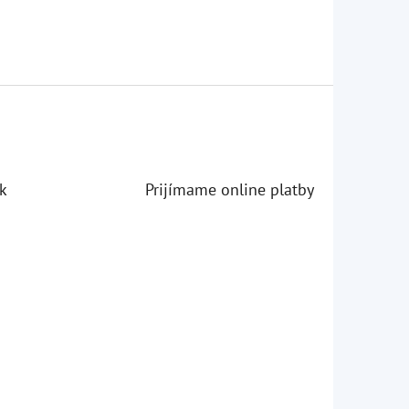
k
Prijímame online platby
iezdičiek.
iezdičiek.
iezdičiek.