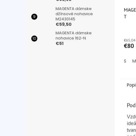
MAGENTA dámske
MAGEN
džínsové nohavice
T
M2430145
€59,50
Priem
MAGENTA dámske
hodno
nohavice 162-N
€65,04
produ
€51
€80
je
5,0
z
S
M
5
hviezd
Popi
Pod
Vzd
ideá
tvar