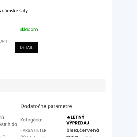
dámske šaty
Skladom
é
ie
 DPH
DETAIL
k.
Dodatočné parametre
🔥LETNÝ
sú
Kategória
:
VÝPREDAJ
ýstrih do
FARBA FILTER
:
biela,červená