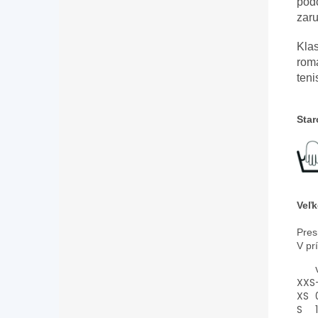
podč
zaru
Klas
roma
teni
Star
Veľk
Pres
V pr
XXS
XS
S
1