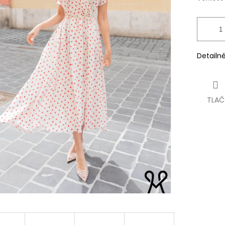
Detailn
TLAČ