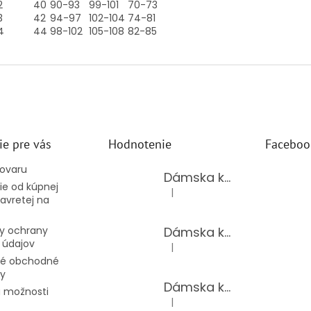
2
40
90-93
99-101
70-73
3
42
94-97
102-104
74-81
4
44
98-102
105-108
82-85
ie pre vás
Hodnotenie
Faceboo
tovaru
Dámska kožená kabelka TS-112-14/CHOCO
e od kúpnej
|
Hodnotenie produktu je 5 z 5 hv
avretej na
Dámska kožená kabelka TS-112-14/PUDER
y ochrany
 údajov
|
Hodnotenie produktu je 5 z 5 hv
é obchodné
y
Dámska kožená kabelka TS-98-141/GOLD
 možnosti
|
Hodnotenie produktu je 5 z 5 hv