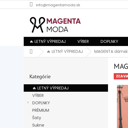
Prejsť
info@magentamoda.sk
na
obsah
🔥 LETNÝ VÝPREDAJ
VÝBER
DOPLNKY
Domov
🔥 LETNÝ VÝPREDAJ
MAGENTA dámske
B
MAG
o
Preskočiť
č
Kategórie
kategórie
ZĽAV
n
ý
🔥 LETNÝ VÝPREDAJ
p
VÝBER
a
DOPLNKY
n
e
PRÉMIUM
l
Šaty
Sukne