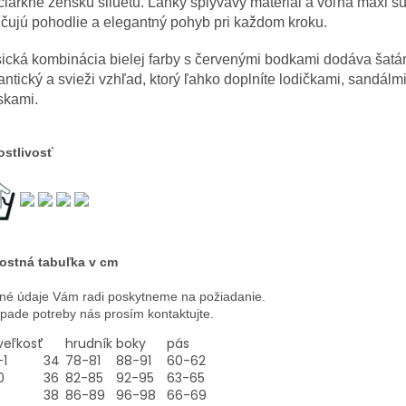
iarkne ženskú siluetu. Ľahký splývavý materiál a voľná maxi s
čujú pohodlie a elegantný pohyb pri každom kroku.
ická kombinácia bielej farby s červenými bodkami dodáva šat
ntický a svieži vzhľad, ktorý ľahko doplníte lodičkami, sandálm
skami.
ostlivosť
ostná tabuľka v cm
né údaje Vám radi poskytneme na požiadanie.
ípade potreby nás prosím kontaktujte.
veľkosť
hrudník
boky
pás
-1
34
78-81
88-91
60-62
0
36
82-85
92-95
63-65
38
86-89
96-98
66-69