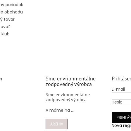
ný poriadok
ie obchodu
ý tovar
povať
 klub
m
Sme environmentálne
Prihláse
zodpovedný výrobca
E-mail
Sme environmentálne
zodpovedný výrobca
Heslo
A máme na ...
PRIHLÁS
ARCHÍV
Nová regi