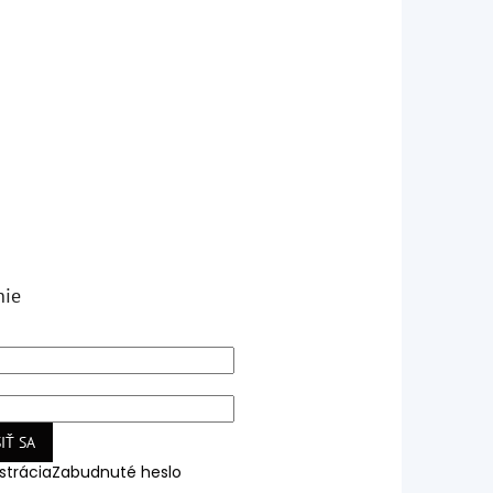
nie
IŤ SA
strácia
Zabudnuté heslo