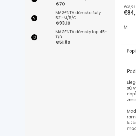
hodno
€70
€68,94
produ
€84,
MAGENTA dámske šaty
je
521-M/B/C
5,0
€93,10
z
M
5
MAGENTA dámsky top 45-
hviezd
T/B
€51,80
Popi
Pod
Ele
sú v
dopĺ
žens
Mod
rame
ležé
mode