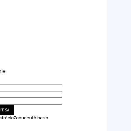
nie
IŤ SA
strácia
Zabudnuté heslo