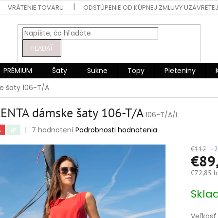
VRÁTENIE TOVARU
ODSTÚPENIE OD KÚPNEJ ZMLUVY UZAVRETEJ
HĽADAŤ
PRÉMIUM
Šaty
Sukne
Topy
Pleteniny
 šaty 106-T/A
ENTA dámske šaty 106-T/A
106-T/A/L
Priemerné
7 hodnotení
Podrobnosti hodnotenia
A
🌿
hodnotenie
produktu
€112
–2
€89
je
5,0
€72,85 b
z
5
Jednotko
Skla
hviezdičiek.
cena:
Veľkosť