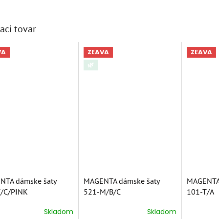
aci tovar
VA
ZĽAVA
ZĽAVA
🌿
NTA dámske šaty
MAGENTA dámske šaty
MAGENTA 
T/C/PINK
521-M/B/C
101-T/A
Skladom
Skladom
erné
Priemerné
Priemern