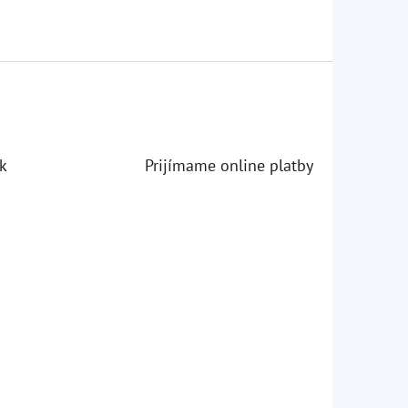
k
Prijímame online platby
iezdičiek.
iezdičiek.