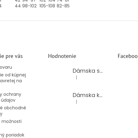
3
42
94-97
102-104
74-81
4
44
98-102
105-108
82-85
ie pre vás
Hodnotenie
Faceboo
tovaru
Dámska súprava 62875/BLACK
e od kúpnej
|
Hodnotenie produktu je 5 z 5 hv
avretej na
Dámska kožená kabelka TS-112-14/CHOCO
y ochrany
 údajov
|
Hodnotenie produktu je 5 z 5 hv
é obchodné
y
 možnosti
ný poriadok