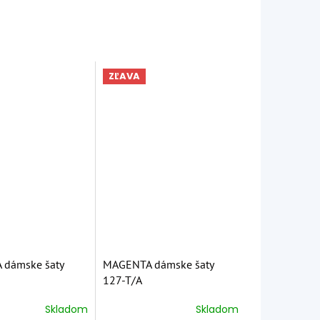
ZĽAVA
dámske šaty
MAGENTA dámske šaty
127-T/A
Skladom
Skladom
é
Priemerné