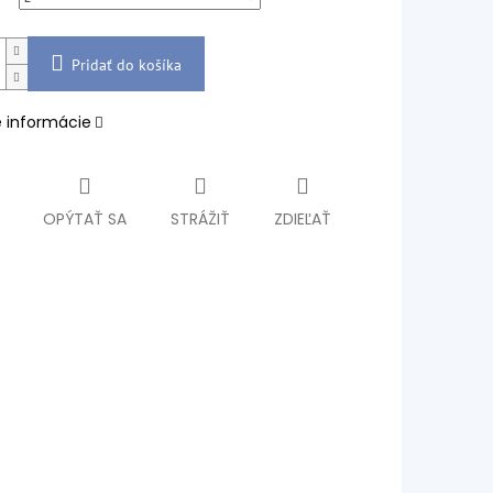
Pridať do košíka
é informácie
OPÝTAŤ SA
STRÁŽIŤ
ZDIEĽAŤ