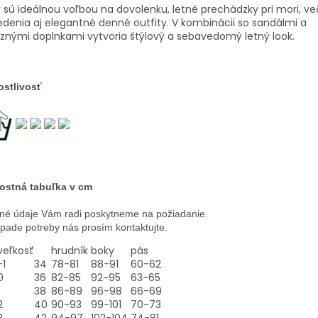
 sú ideálnou voľbou na dovolenku, letné prechádzky pri mori, v
denia aj elegantné denné outfity. V kombinácii so sandálmi a
znými doplnkami vytvoria štýlový a sebavedomý letný look.
ostlivosť
ostná tabuľka v cm
né údaje Vám radi poskytneme na požiadanie.
ípade potreby nás prosím kontaktujte.
veľkosť
hrudník
boky
pás
-1
34
78-81
88-91
60-62
0
36
82-85
92-95
63-65
38
86-89
96-98
66-69
2
40
90-93
99-101
70-73