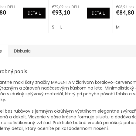
tenie
hodnotenie
hodnoten
 bez DPH
€75,69 bez DPH
€68,94 bez
ktu
produktu
produktu
80
€93,10
€84,80
DETAIL
je
DETAIL
je
5,0
5,0
z
z
S
L
M
5
5
ičiek.
hviezdičiek.
hviezdičie
s
Diskusia
robný popis
gantné maxi šaty značky MAGENTA v žiarivom koralovo-červenom
ýrazným a zároveň nadčasovým kúskom na leto. Minimalistický 
ňa vzdušný splývavý materiál, ktorý pri pohybe pôsobí ľahko a 
ky.
el bez rukávov s jemným okrúhlym výstrihom elegantne zvýraz
ná a dekolt. Viazanie v páse krásne formuje siluetu a dodáva 
rne sofistikovaný vzhľad. Praktické bočné vrecká prinášajú pohod
rný detail, ktorý oceníte pri každodennom nosení.