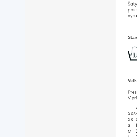
Šaty
pose
výra
Star
Veľk
Pres
V pr
XXS
XS
S
1
M