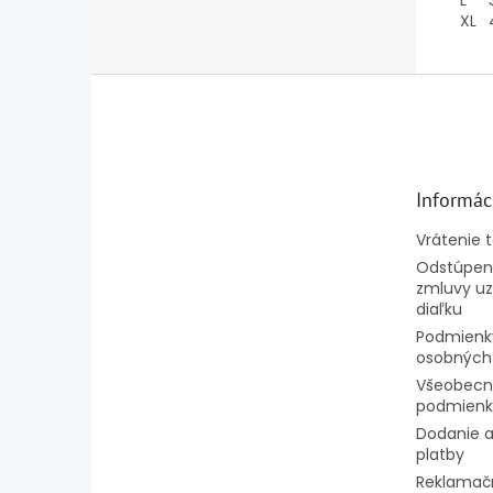
L
XL
Z
á
p
ä
t
Informác
i
e
Vrátenie 
Odstúpeni
zmluvy uz
diaľku
Podmienk
osobných
Všeobecn
podmienk
Dodanie a
platby
Reklamač