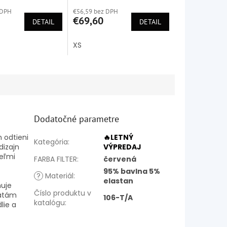
ie
hodnotenie
 DPH
€56,59 bez DPH
produktu
€69,60
DETAIL
je
DETAIL
5,0
z
XS
5
k.
hviezdičiek.
Dodatočné parametre
 odtieni
🔥LETNÝ
Kategória
:
dizajn
VÝPREDAJ
veľmi
FARBA FILTER
:
červená
95% bavlna 5%
?
Materiál
:
elastan
ňuje
Číslo produktu v
šatám
106-T/A
katalógu
:
lie a