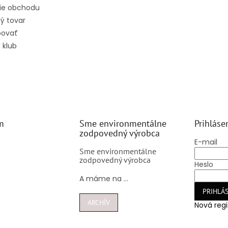
ie obchodu
ý tovar
povať
 klub
m
Sme environmentálne
Prihláse
zodpovedný výrobca
E-mail
Sme environmentálne
zodpovedný výrobca
Heslo
A máme na ...
PRIHLÁS
ARCHÍV
Nová regi