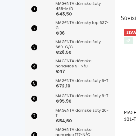
MAGENTA dámske šaty
488-M/D
€48,50
Súvisi
MAGENTA dámsky top 637-
G
ZĽA
€36
🌿
MAGENTA dámske šaty
660-G/C
€28,50
MAGENTA dámske
nohavice 91-N/B
€47
MAGENTA dámske šaty 5-T
€72,10
MAGENTA dámske šaty 8-T
€95,90
MAGENTA dámske šaty 20-
MAGE
T
101-
€54,60
MAGENTA dámske
Priem
nohavice 177-N/C