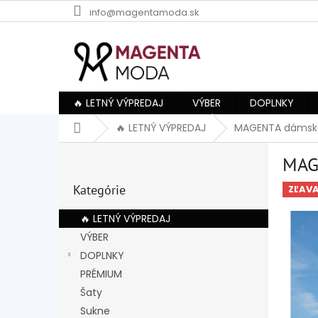
Prejsť
info@magentamoda.sk
na
obsah
🔥 LETNÝ VÝPREDAJ
VÝBER
DOPLNKY
Domov
🔥 LETNÝ VÝPREDAJ
MAGENTA dámske
B
MAG
o
Preskočiť
č
Kategórie
kategórie
ZĽAV
n
ý
🔥 LETNÝ VÝPREDAJ
p
VÝBER
a
DOPLNKY
n
e
PRÉMIUM
l
Šaty
Sukne