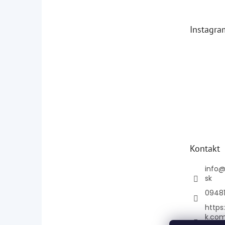
Instagra
Kontakt
info
sk
0948
https
k.co