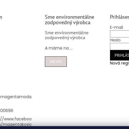
m
Sme environmentálne
Prihláse
zodpovedný výrobca
E-mail
Sme environmentálne
zodpovedný výrobca
Heslo
A máme na ...
PRIHLÁS
ARCHÍV
Nová regi
@
magentamoda.
100696
://www.faceboo
m/magentakosic