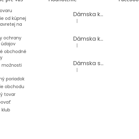
tovaru
Dámska kožená kabelka LAURA BIAGGI 944-PINK
e od kúpnej
|
Hodnotenie produktu je 5 z 5 hv
avretej na
Dámska kožená kabelka TS04-519/JEANS BLUE
y ochrany
 údajov
|
Hodnotenie produktu je 5 z 5 hv
é obchodné
y
Dámska súprava 62875/BLACK
 možnosti
|
Hodnotenie produktu je 5 z 5 hv
ný poriadok
ie obchodu
ý tovar
povať
 klub