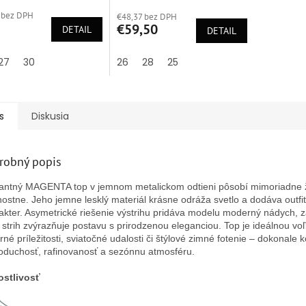
tenie
hodnotenie
 bez DPH
ktu
€48,37 bez DPH
produktu
€59,50
DETAIL
je
DETAIL
5,0
z
27
30
26
28
25
5
ičiek.
hviezdičiek.
s
Diskusia
robný popis
antný MAGENTA top v jemnom metalickom odtieni pôsobí mimoriadne 
nostne. Jeho jemne lesklý materiál krásne odráža svetlo a dodáva outfi
akter. Asymetrické riešenie výstrihu pridáva modelu moderný nádych, za
 strih zvýrazňuje postavu s prirodzenou eleganciou. Top je ideálnou vo
rné príležitosti, sviatočné udalosti či štýlové zimné fotenie – dokonale
oduchosť, rafinovanosť a sezónnu atmosféru.
ostlivosť