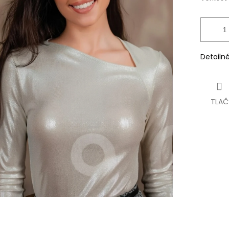
Detailn
TLAČ