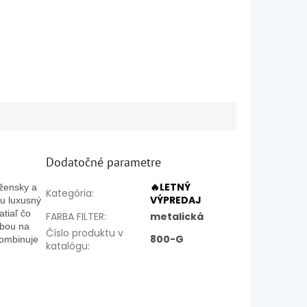
Dodatočné parametre
🔥LETNÝ
žensky a
Kategória
:
VÝPREDAJ
tu luxusný
tiaľ čo
FARBA FILTER
:
metalická
ľbou na
Číslo produktu v
800-G
 kombinuje
katalógu
: