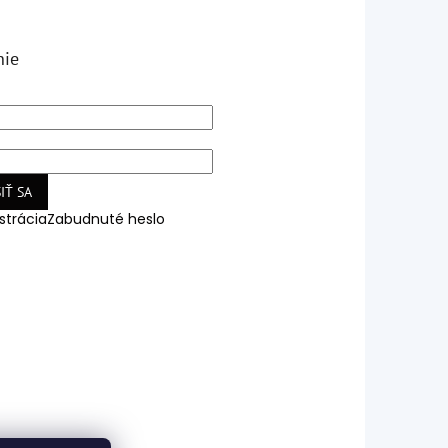
nie
IŤ SA
strácia
Zabudnuté heslo