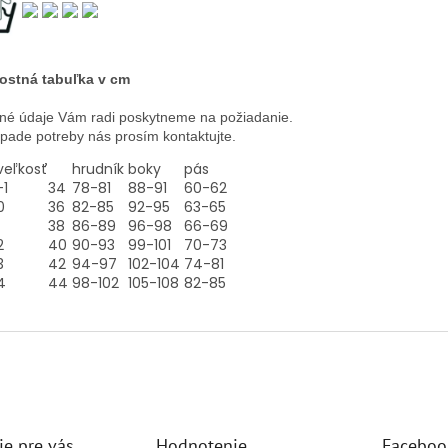
ostná tabuľka v cm
né údaje Vám radi poskytneme na požiadanie.
ípade potreby nás prosím kontaktujte.
veľkosť
hrudník
boky
pás
-1
34
78-81
88-91
60-62
0
36
82-85
92-95
63-65
38
86-89
96-98
66-69
2
40
90-93
99-101
70-73
3
42
94-97
102-104
74-81
4
44
98-102
105-108
82-85
ie pre vás
Hodnotenie
Faceboo