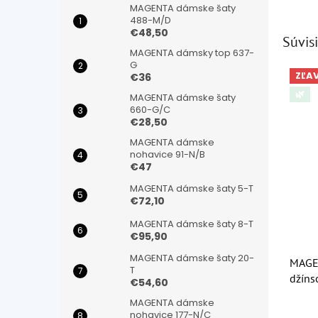
MAGENTA dámske šaty
488-M/D
€48,50
Súvisi
MAGENTA dámsky top 637-
G
ZĽA
€36
🌿
MAGENTA dámske šaty
660-G/C
€28,50
MAGENTA dámske
nohavice 91-N/B
€47
MAGENTA dámske šaty 5-T
€72,10
MAGENTA dámske šaty 8-T
€95,90
MAGENTA dámske šaty 20-
MAGE
T
džíns
€54,60
2259
MAGENTA dámske
Priem
nohavice 177-N/C