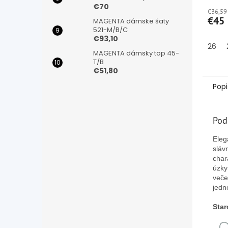
hodno
€70
€36,59
produ
€45
MAGENTA dámske šaty
je
521-M/B/C
5,0
€93,10
z
26
5
MAGENTA dámsky top 45-
hviezd
T/B
€51,80
Popi
Pod
Eleg
sláv
char
úzky
veče
jedn
Star