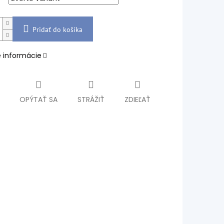
Pridať do košíka
é informácie
OPÝTAŤ SA
STRÁŽIŤ
ZDIEĽAŤ