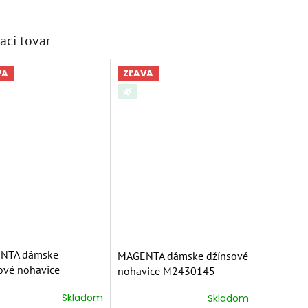
aci tovar
VA
ZĽAVA
🌿
NTA dámske
MAGENTA dámske džínsové
ové nohavice
nohavice M2430145
129
Skladom
Skladom
erné
Priemerné