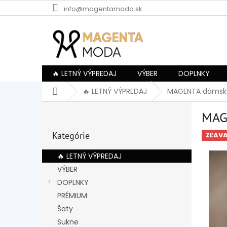
Prejsť
info@magentamoda.sk
na
obsah
🔥 LETNÝ VÝPREDAJ
VÝBER
DOPLNKY
Domov
🔥 LETNÝ VÝPREDAJ
MAGENTA dámsk
B
MAG
o
Preskočiť
č
Kategórie
kategórie
ZĽAV
n
ý
🔥 LETNÝ VÝPREDAJ
p
VÝBER
a
DOPLNKY
n
e
PRÉMIUM
l
Šaty
Sukne