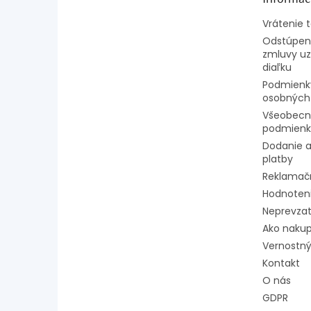
i
e
Vrátenie 
Odstúpeni
zmluvy uz
diaľku
Podmienk
osobných
Všeobecn
podmienk
Dodanie a
platby
Reklamač
Hodnoten
Neprevzat
Ako naku
Vernostný
Kontakt
O nás
GDPR