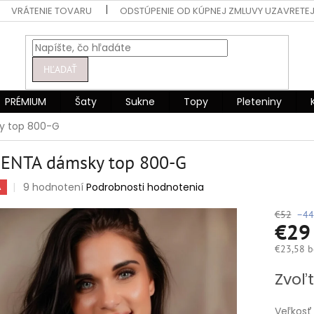
VRÁTENIE TOVARU
ODSTÚPENIE OD KÚPNEJ ZMLUVY UZAVRETEJ
HĽADAŤ
PRÉMIUM
Šaty
Sukne
Topy
Pleteniny
y top 800-G
ENTA dámsky top 800-G
Priemerné
9 hodnotení
Podrobnosti hodnotenia
A
hodnotenie
produktu
€52
–44
€2
je
4,9
€23,58 b
z
5
Jednotko
Zvoľt
hviezdičiek.
cena:
Veľkosť