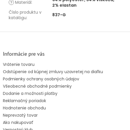
?
Materiál
:
2% elastan
Číslo produktu v
837-G
katalógu
:
Z
á
p
ä
Informácie pre vás
t
Vrátenie tovaru
i
Odstúpenie od kúpnej zmluvy uzavretej na diaľku
e
Podmienky ochrany osobných údajov
Všeobecné obchodné podmienky
Dodanie a možnosti platby
Reklamačný poriadok
Hodnotenie obchodu
Neprevzatý tovar
Ako nakupovať
Vernostný klub