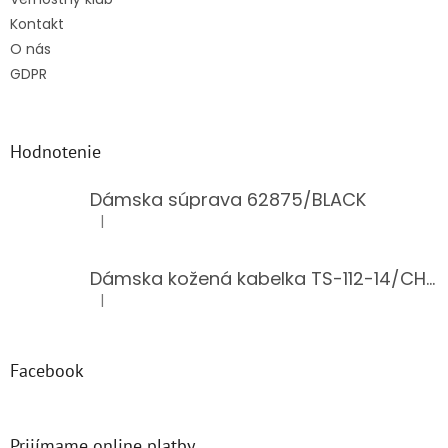
Kontakt
O nás
GDPR
Hodnotenie
Dámska súprava 62875/BLACK
|
Hodnotenie produktu je 5 z 5 hviezdičiek.
Dámska kožená kabelka TS-112-14/CHOCO
|
Hodnotenie produktu je 5 z 5 hviezdičiek.
Facebook
Prijímame online platby