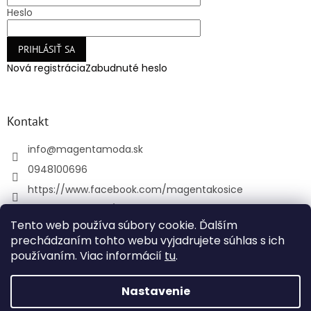
Heslo
PRIHLÁSIŤ SA
Nová registrácia
Zabudnuté heslo
Kontakt
info
@
magentamoda.sk
0948100696
https://www.facebook.com/magentakosice
magenta_kosice/
Tento web používa súbory cookie. Ďalším
+421948100696
prechádzaním tohto webu vyjadrujete súhlas s ich
používaním. Viac informácií
tu
.
Vytvoril Shoptet
Nastavenie