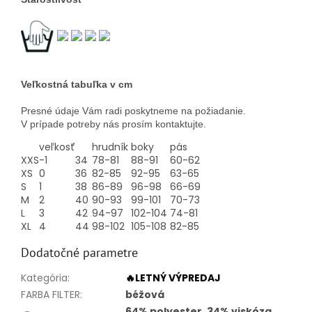
Veľkostná tabuľka v cm
Presné údaje Vám radi poskytneme na požiadanie.
V prípade potreby nás prosím kontaktujte.
veľkosť
hrudník
boky
pás
XXS
-1
34
78-81
88-91
60-62
XS
0
36
82-85
92-95
63-65
S
1
38
86-89
96-98
66-69
M
2
40
90-93
99-101
70-73
L
3
42
94-97
102-104
74-81
XL
4
44
98-102
105-108
82-85
Dodatočné parametre
Kategória
:
🔥LETNÝ VÝPREDAJ
FARBA FILTER
:
béžová
64% polyester, 34% viskóza,