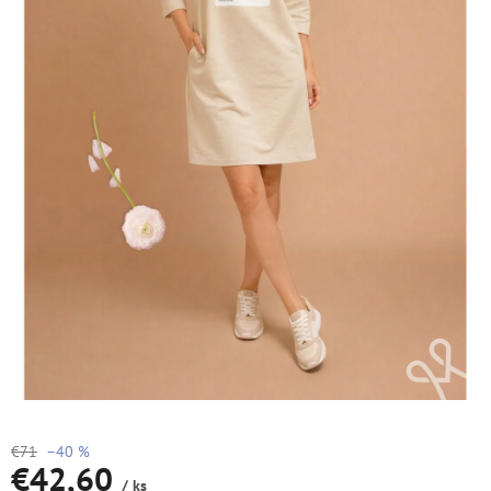
€71
–40 %
€42,60
/ ks