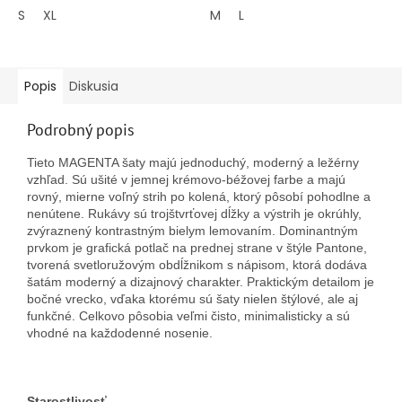
5
5
S
XL
M
L
hviezdičiek.
hviezdičiek.
Popis
Diskusia
Podrobný popis
Tieto MAGENTA šaty majú jednoduchý, moderný a ležérny
vzhľad. Sú ušité v jemnej krémovo-béžovej farbe a majú
rovný, mierne voľný strih po kolená, ktorý pôsobí pohodlne a
nenútene. Rukávy sú trojštvrťovej dĺžky a výstrih je okrúhly,
zvýraznený kontrastným bielym lemovaním. Dominantným
prvkom je grafická potlač na prednej strane v štýle Pantone,
tvorená svetloružovým obdĺžnikom s nápisom, ktorá dodáva
šatám moderný a dizajnový charakter. Praktickým detailom je
bočné vrecko, vďaka ktorému sú šaty nielen štýlové, ale aj
funkčné. Celkovo pôsobia veľmi čisto, minimalisticky a sú
vhodné na každodenné nosenie.
Starostlivosť