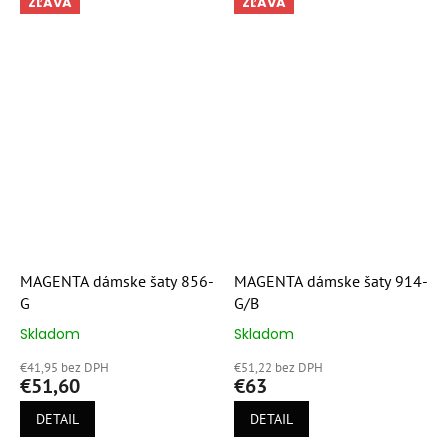
ZĽAVA
ZĽAVA
MAGENTA dámske šaty 856-
MAGENTA dámske šaty 914-
G
G/B
Skladom
Skladom
Priemerné
Priemerné
hodnotenie
hodnotenie
€41,95 bez DPH
€51,22 bez DPH
produktu
produktu
€51,60
€63
je
je
4,6
5,0
DETAIL
DETAIL
z
z