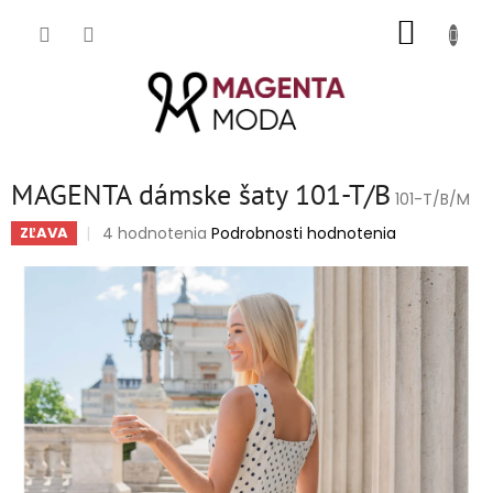
Prejsť
NÁKUP
na
obsah
KOŠÍK
MAGENTA dámske šaty 101-T/B
101-T/B/M
Priemerné
4 hodnotenia
Podrobnosti hodnotenia
ZĽAVA
hodnotenie
produktu
je
5,0
z
5
hviezdičiek.