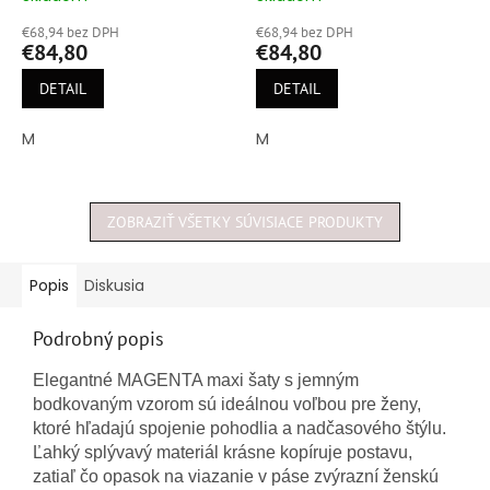
hodnotenie
hodnotenie
€68,94 bez DPH
€68,94 bez DPH
produktu
produktu
€84,80
€84,80
je
je
5,0
5,0
DETAIL
DETAIL
z
z
5
5
M
M
hviezdičiek.
hviezdičiek.
ZOBRAZIŤ VŠETKY SÚVISIACE PRODUKTY
Popis
Diskusia
Podrobný popis
Elegantné MAGENTA maxi šaty s jemným
bodkovaným vzorom sú ideálnou voľbou pre ženy,
ktoré hľadajú spojenie pohodlia a nadčasového štýlu.
Ľahký splývavý materiál krásne kopíruje postavu,
zatiaľ čo opasok na viazanie v páse zvýrazní ženskú