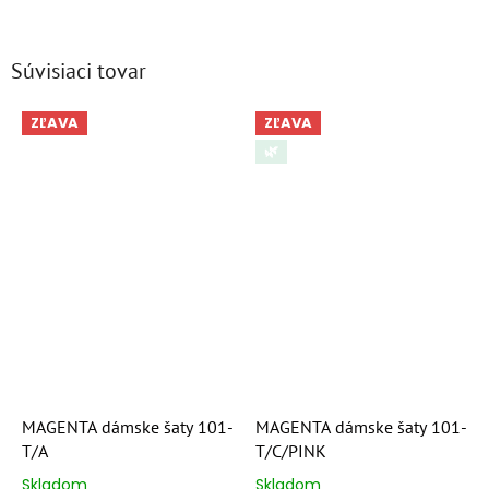
Súvisiaci tovar
ZĽAVA
ZĽAVA
🌿
MAGENTA dámske šaty 101-
MAGENTA dámske šaty 101-
T/A
T/C/PINK
Skladom
Skladom
Priemerné
Priemerné