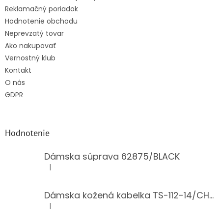
Reklamačný poriadok
Hodnotenie obchodu
Neprevzatý tovar
Ako nakupovať
Vernostný klub
Kontakt
O nás
GDPR
Hodnotenie
Dámska súprava 62875/BLACK
|
Hodnotenie produktu je 5 z 5 hviezdičiek.
Dámska kožená kabelka TS-112-14/CHOCO
|
Hodnotenie produktu je 5 z 5 hviezdičiek.