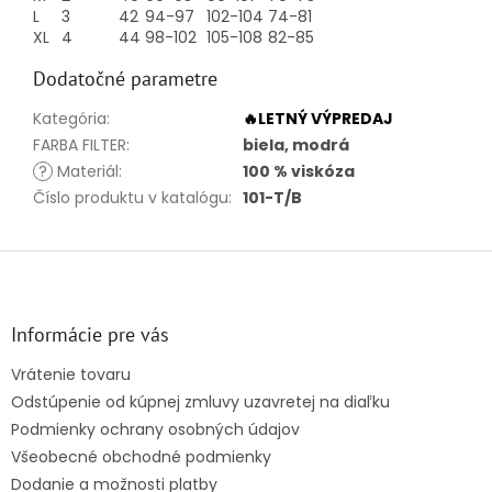
L
3
42
94-97
102-104
74-81
XL
4
44
98-102
105-108
82-85
Dodatočné parametre
Kategória
:
🔥LETNÝ VÝPREDAJ
FARBA FILTER
:
biela, modrá
?
Materiál
:
100 % viskóza
Číslo produktu v katalógu
:
101-T/B
Z
á
p
ä
Informácie pre vás
t
Vrátenie tovaru
i
Odstúpenie od kúpnej zmluvy uzavretej na diaľku
e
Podmienky ochrany osobných údajov
Všeobecné obchodné podmienky
Dodanie a možnosti platby