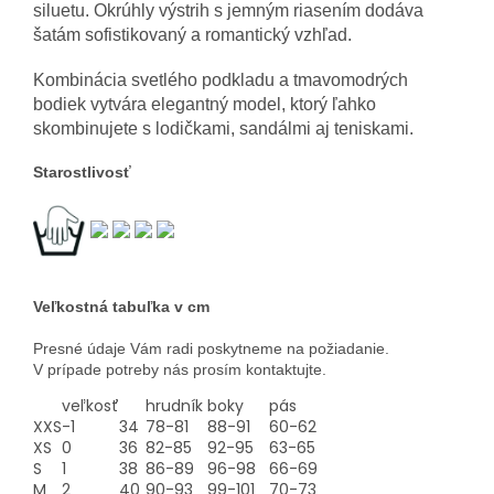
siluetu. Okrúhly výstrih s jemným riasením dodáva
šatám sofistikovaný a romantický vzhľad.
Kombinácia svetlého podkladu a tmavomodrých
bodiek vytvára elegantný model, ktorý ľahko
skombinujete s lodičkami, sandálmi aj teniskami.
Starostlivosť
Veľkostná tabuľka v cm
Presné údaje Vám radi poskytneme na požiadanie.
V prípade potreby nás prosím kontaktujte.
veľkosť
hrudník
boky
pás
XXS
-1
34
78-81
88-91
60-62
XS
0
36
82-85
92-95
63-65
S
1
38
86-89
96-98
66-69
M
2
40
90-93
99-101
70-73