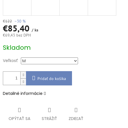
€122
–30 %
€85,40
/ ks
€69,43 bez DPH
Jednotková
Skladom
cena:
Veľkosť
Pridať do košíka
Detailné informácie
OPÝTAŤ SA
STRÁŽIŤ
ZDIEĽAŤ