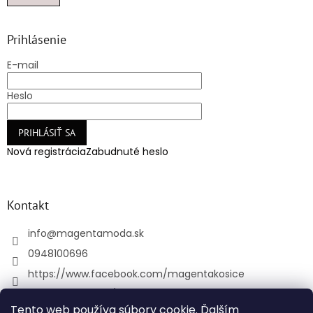
Prihlásenie
E-mail
Heslo
PRIHLÁSIŤ SA
Nová registrácia
Zabudnuté heslo
Kontakt
info
@
magentamoda.sk
0948100696
https://www.facebook.com/magentakosice
magenta_kosice/
Tento web používa súbory cookie. Ďalším