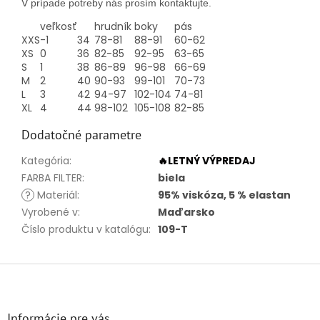
V prípade potreby nás prosím kontaktujte.
veľkosť
hrudník
boky
pás
XXS
-1
34
78-81
88-91
60-62
XS
0
36
82-85
92-95
63-65
S
1
38
86-89
96-98
66-69
M
2
40
90-93
99-101
70-73
L
3
42
94-97
102-104
74-81
XL
4
44
98-102
105-108
82-85
Dodatočné parametre
Kategória
:
🔥LETNÝ VÝPREDAJ
FARBA FILTER
:
biela
?
Materiál
:
95% viskóza, 5 % elastan
Vyrobené v
:
Maďarsko
Číslo produktu v katalógu
:
109-T
Z
á
p
ä
Informácie pre vás