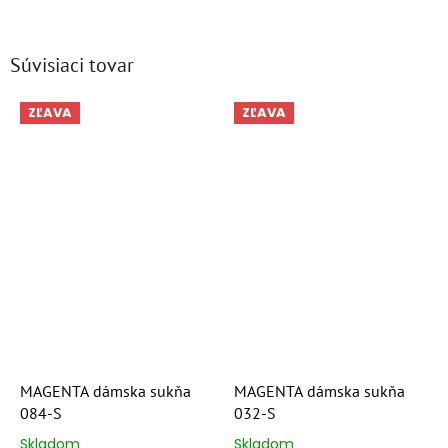
Súvisiaci tovar
ZĽAVA
ZĽAVA
MAGENTA dámska sukňa
MAGENTA dámska sukňa
084-S
032-S
Skladom
Skladom
Priemerné
Priemerné