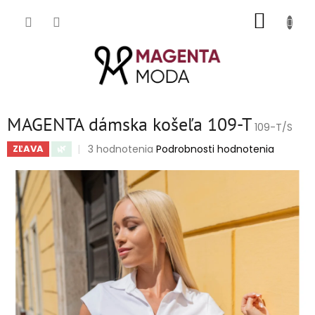
Prejsť
NÁKUP
na
obsah
KOŠÍK
MAGENTA dámska košeľa 109-T
109-T/S
Priemerné
3 hodnotenia
Podrobnosti hodnotenia
ZĽAVA
🌿
hodnotenie
produktu
je
5,0
z
5
hviezdičiek.