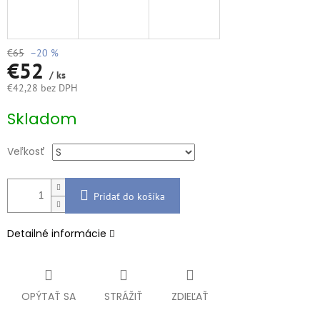
€65
–20 %
€52
/ ks
€42,28 bez DPH
Jednotková
Skladom
cena:
Veľkosť
Pridať do košíka
Detailné informácie
OPÝTAŤ SA
STRÁŽIŤ
ZDIEĽAŤ