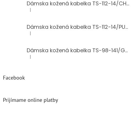
Dámska kožená kabelka TS-112-14/CHOCO
|
Hodnotenie produktu je 5 z 5 hviezdičiek.
Dámska kožená kabelka TS-112-14/PUDER
|
Hodnotenie produktu je 5 z 5 hviezdičiek.
Dámska kožená kabelka TS-98-141/GOLD
|
Hodnotenie produktu je 5 z 5 hviezdičiek.
Facebook
Prijímame online platby