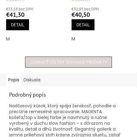
hodnotenie
hodnotenie
€33,58 bez DPH
€32,93 bez DPH
produktu
produktu
€41,30
€40,50
je
je
5,0
4,6
DETAIL
DETAIL
z
z
5
5
M
M
hviezdičiek.
hviezdičiek.
ZOBRAZIŤ VŠETKY SÚVISIACE PRODUKTY
Popis
Diskusia
Podrobný popis
Nadčasový kúsok, ktorý spája ženskosť, pohodlie a
precízne remeselné spracovanie. MAGENTA
košeľa/top v bielej farbe je navrhnutý a ručne
vyrobený v duchu slow fashion – s dôrazom na
kvalitu, detail a dlhú životnosť. Elegantný golierik a
jemne priliehavý strih krásne zvýraznia siluetu, zatiaľ