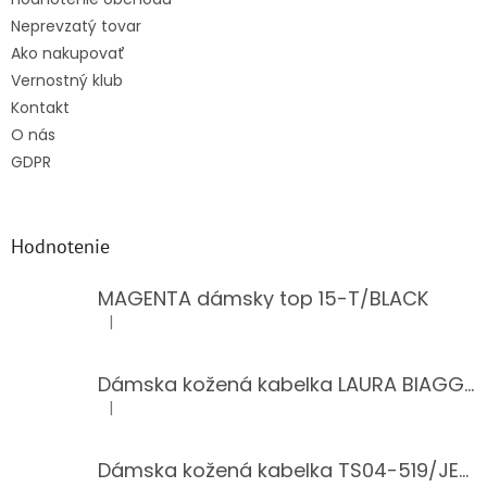
Neprevzatý tovar
Ako nakupovať
Vernostný klub
Kontakt
O nás
GDPR
Hodnotenie
MAGENTA dámsky top 15-T/BLACK
|
Hodnotenie produktu je 5 z 5 hviezdičiek.
Dámska kožená kabelka LAURA BIAGGI 944-PINK
|
Hodnotenie produktu je 5 z 5 hviezdičiek.
Dámska kožená kabelka TS04-519/JEANS BLUE