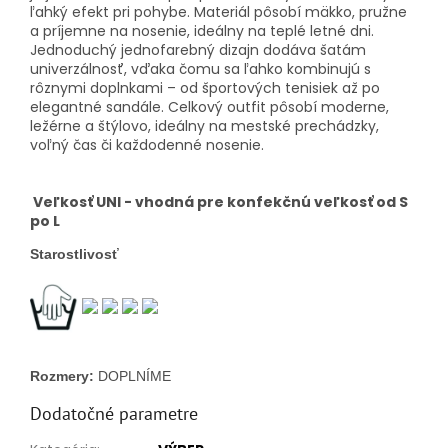
ľahký efekt pri pohybe. Materiál pôsobí mäkko, pružne
a príjemne na nosenie, ideálny na teplé letné dni.
Jednoduchý jednofarebný dizajn dodáva šatám
univerzálnosť, vďaka čomu sa ľahko kombinujú s
rôznymi doplnkami – od športových tenisiek až po
elegantné sandále. Celkový outfit pôsobí moderne,
ležérne a štýlovo, ideálny na mestské prechádzky,
voľný čas či každodenné nosenie.
Veľkosť UNI - vhodná pre konfekčnú veľkosť od S
po L
Starostlivosť
Rozmery: 
DOPLNÍME
Dodatočné parametre