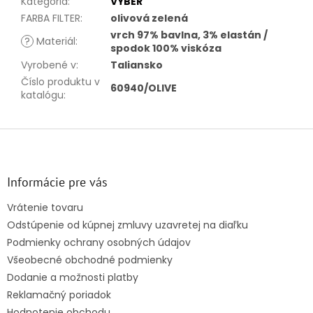
Kategória
:
VÝBER
FARBA FILTER
:
olivová zelená
vrch 97% bavlna, 3% elastán /
?
Materiál
:
spodok 100% viskóza
Vyrobené v
:
Taliansko
Číslo produktu v
60940/OLIVE
katalógu
:
Z
á
p
ä
Informácie pre vás
t
Vrátenie tovaru
i
Odstúpenie od kúpnej zmluvy uzavretej na diaľku
e
Podmienky ochrany osobných údajov
Všeobecné obchodné podmienky
Dodanie a možnosti platby
Reklamačný poriadok
Hodnotenie obchodu