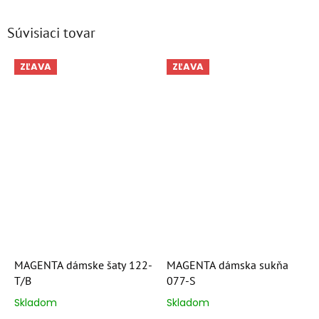
Súvisiaci tovar
ZĽAVA
ZĽAVA
MAGENTA dámske šaty 122-
MAGENTA dámska sukňa
T/B
077-S
Skladom
Skladom
Priemerné
Priemerné
hodnotenie
hodnotenie