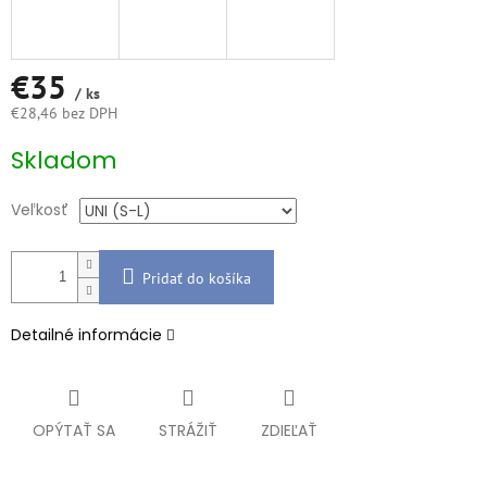
€35
/ ks
€28,46 bez DPH
Jednotková
Skladom
cena:
Veľkosť
Pridať do košíka
Detailné informácie
OPÝTAŤ SA
STRÁŽIŤ
ZDIEĽAŤ