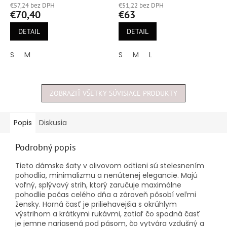
€57,24 bez DPH
€51,22 bez DPH
produktu
produktu
€70,40
€63
je
je
5,0
5,0
DETAIL
DETAIL
z
z
5
5
S
M
S
M
L
hviezdičiek.
hviezdičiek.
ZOBRAZIŤ VŠETKY SÚVISIACE PRODUKTY
Popis
Diskusia
Podrobný popis
Tieto dámske šaty v olivovom odtieni sú stelesnením
pohodlia, minimalizmu a nenútenej elegancie. Majú
voľný, splývavý strih, ktorý zaručuje maximálne
pohodlie počas celého dňa a zároveň pôsobí veľmi
žensky. Horná časť je priliehavejšia s okrúhlym
výstrihom a krátkymi rukávmi, zatiaľ čo spodná časť
je jemne nariasená pod pásom, čo vytvára vzdušný a