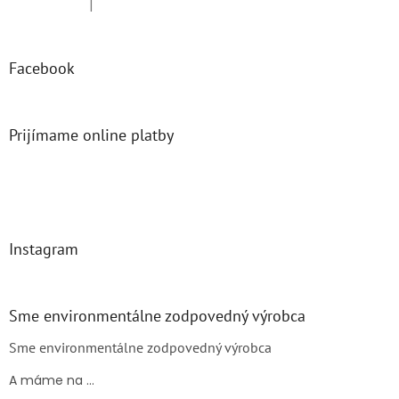
|
Hodnotenie produktu je 5 z 5 hviezdičiek.
Facebook
Prijímame online platby
Instagram
Sme environmentálne zodpovedný výrobca
Sme environmentálne zodpovedný výrobca
A máme na ...