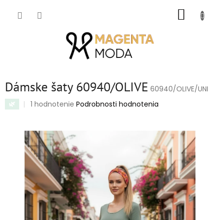
Prejsť
NÁKUP
na
obsah
KOŠÍK
Dámske šaty 60940/OLIVE
60940/OLIVE/UNI
Priemerné
1 hodnotenie
Podrobnosti hodnotenia
🌿
hodnotenie
produktu
je
5,0
z
5
hviezdičiek.