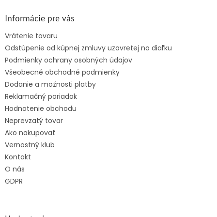
p
ä
Informácie pre vás
t
Vrátenie tovaru
i
Odstúpenie od kúpnej zmluvy uzavretej na diaľku
e
Podmienky ochrany osobných údajov
Všeobecné obchodné podmienky
Dodanie a možnosti platby
Reklamačný poriadok
Hodnotenie obchodu
Neprevzatý tovar
Ako nakupovať
Vernostný klub
Kontakt
O nás
GDPR