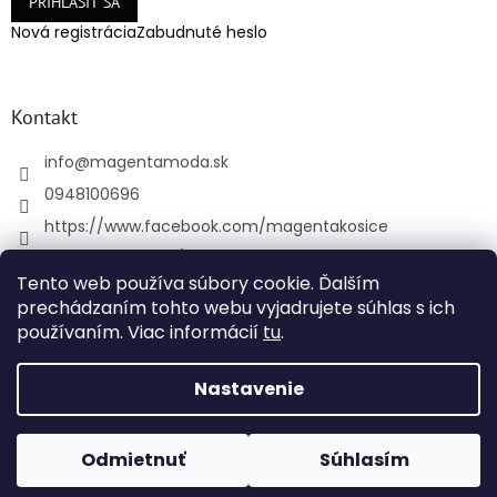
PRIHLÁSIŤ SA
Nová registrácia
Zabudnuté heslo
Kontakt
info
@
magentamoda.sk
0948100696
https://www.facebook.com/magentakosice
magenta_kosice/
Tento web používa súbory cookie. Ďalším
+421948100696
prechádzaním tohto webu vyjadrujete súhlas s ich
používaním. Viac informácií
tu
.
Vytvoril Shoptet
Nastavenie
Copyright 2026
MAGENTAMODA
. Všetky práva
Odmietnuť
Súhlasím
vyhradené.
Upraviť nastavenie cookies