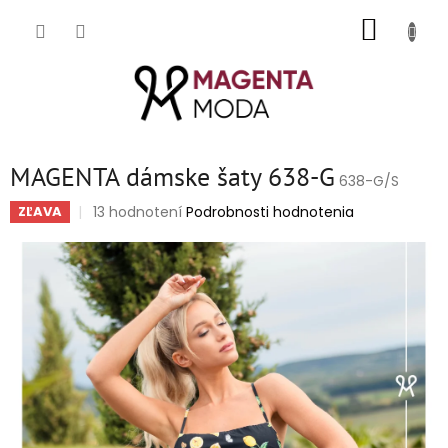
Prejsť
NÁKUP
na
obsah
KOŠÍK
MAGENTA dámske šaty 638-G
638-G/S
Priemerné
13 hodnotení
Podrobnosti hodnotenia
ZĽAVA
hodnotenie
produktu
je
4,9
z
5
hviezdičiek.