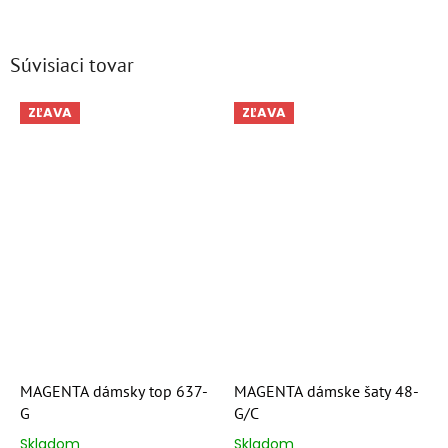
Súvisiaci tovar
ZĽAVA
ZĽAVA
MAGENTA dámsky top 637-
MAGENTA dámske šaty 48-
G
G/C
Skladom
Skladom
Priemerné
Priemerné