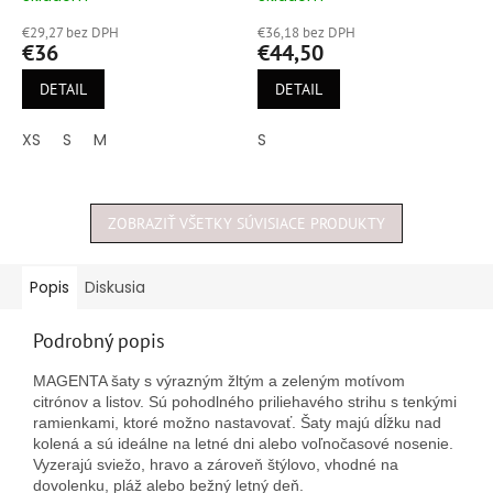
hodnotenie
hodnotenie
€29,27 bez DPH
€36,18 bez DPH
produktu
produktu
€36
€44,50
je
je
5,0
4,9
DETAIL
DETAIL
z
z
5
5
XS
S
M
S
hviezdičiek.
hviezdičiek.
ZOBRAZIŤ VŠETKY SÚVISIACE PRODUKTY
Popis
Diskusia
Podrobný popis
MAGENTA šaty s výrazným žltým a zeleným motívom
citrónov a listov. Sú pohodlného priliehavého strihu s tenkými
ramienkami, ktoré možno nastavovať. Šaty majú dĺžku nad
kolená a sú ideálne na letné dni alebo voľnočasové nosenie.
Vyzerajú sviežo, hravo a zároveň štýlovo, vhodné na
dovolenku, pláž alebo bežný letný deň.