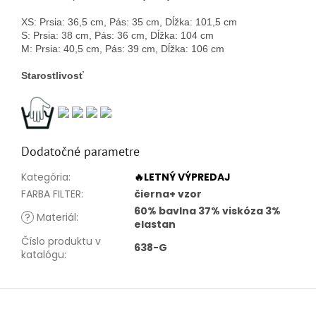
XS: Prsia: 36,5 cm, Pás: 35 cm, Dĺžka: 101,5 cm
S: Prsia: 38 cm, Pás: 36 cm, Dĺžka: 104 cm
M: Prsia: 40,5 cm, Pás: 39 cm, Dĺžka: 106 cm
Starostlivosť
Dodatočné parametre
Kategória
:
🔥LETNÝ VÝPREDAJ
FARBA FILTER
:
čierna+ vzor
60% bavlna 37% viskóza 3%
?
Materiál
:
elastan
Číslo produktu v
638-G
katalógu
:
Z
á