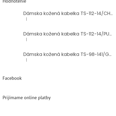
Hodnotenie
Dámska kožená kabelka TS-112-14/CHOCO
|
Hodnotenie produktu je 5 z 5 hviezdičiek.
Dámska kožená kabelka TS-112-14/PUDER
|
Hodnotenie produktu je 5 z 5 hviezdičiek.
Dámska kožená kabelka TS-98-141/GOLD
|
Hodnotenie produktu je 5 z 5 hviezdičiek.
Facebook
Prijímame online platby