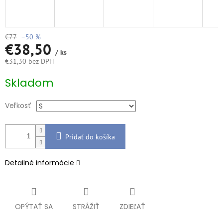
€77
–50 %
€38,50
/ ks
€31,30 bez DPH
Jednotková
Skladom
cena:
Veľkosť
Pridať do košíka
Detailné informácie
OPÝTAŤ SA
STRÁŽIŤ
ZDIEĽAŤ