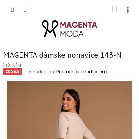
Prejsť
NÁKUP
na
obsah
KOŠÍK
MAGENTA dámske nohavice 143-N
143-N/M
Priemerné
5 hodnotení
Podrobnosti hodnotenia
ZĽAVA
hodnotenie
produktu
je
5,0
z
5
hviezdičiek.