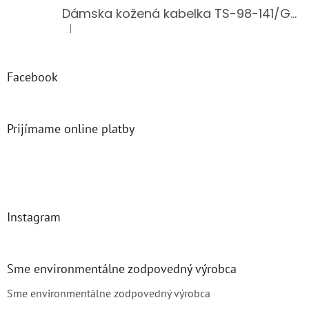
Dámska kožená kabelka TS-98-141/GOLD
|
Hodnotenie produktu je 5 z 5 hviezdičiek.
Facebook
Prijímame online platby
Instagram
Sme environmentálne zodpovedný výrobca
Sme environmentálne zodpovedný výrobca