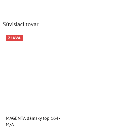
Súvisiaci tovar
ZĽAVA
MAGENTA dámsky top 164-
M/A