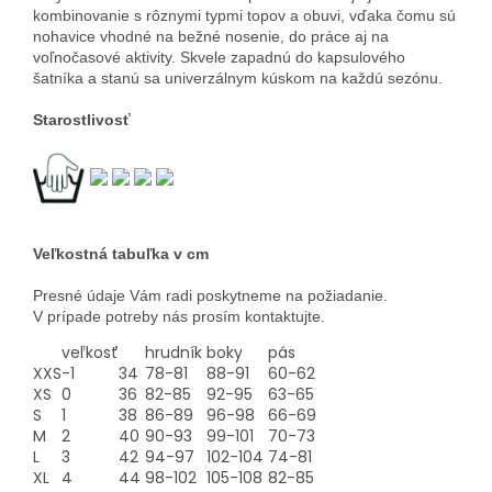
kombinovanie s rôznymi typmi topov a obuvi, vďaka čomu sú
nohavice vhodné na bežné nosenie, do práce aj na
voľnočasové aktivity. Skvele zapadnú do kapsulového
šatníka a stanú sa univerzálnym kúskom na každú sezónu.
Starostlivosť
Veľkostná tabuľka v cm
Presné údaje Vám radi poskytneme na požiadanie.
V prípade potreby nás prosím kontaktujte.
veľkosť
hrudník
boky
pás
XXS
-1
34
78-81
88-91
60-62
XS
0
36
82-85
92-95
63-65
S
1
38
86-89
96-98
66-69
M
2
40
90-93
99-101
70-73
L
3
42
94-97
102-104
74-81
XL
4
44
98-102
105-108
82-85