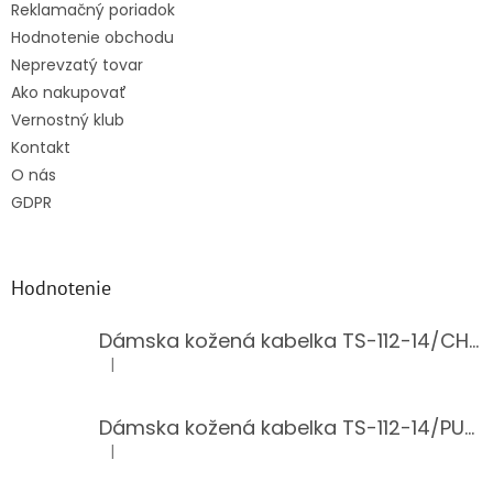
Reklamačný poriadok
Hodnotenie obchodu
Neprevzatý tovar
Ako nakupovať
Vernostný klub
Kontakt
O nás
GDPR
Hodnotenie
Dámska kožená kabelka TS-112-14/CHOCO
|
Hodnotenie produktu je 5 z 5 hviezdičiek.
Dámska kožená kabelka TS-112-14/PUDER
|
Hodnotenie produktu je 5 z 5 hviezdičiek.