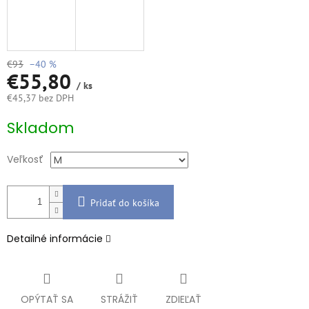
€93
–40 %
€55,80
/ ks
€45,37 bez DPH
Jednotková
Skladom
cena:
Veľkosť
Pridať do košíka
Detailné informácie
OPÝTAŤ SA
STRÁŽIŤ
ZDIEĽAŤ