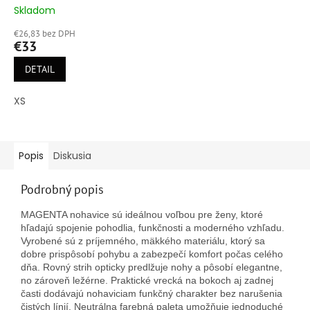
Skladom
Priemerné
hodnotenie
€26,83 bez DPH
produktu
€33
je
5,0
DETAIL
z
5
XS
hviezdičiek.
Popis
Diskusia
Podrobný popis
MAGENTA nohavice sú ideálnou voľbou pre ženy, ktoré
hľadajú spojenie pohodlia, funkčnosti a moderného vzhľadu.
Vyrobené sú z príjemného, mäkkého materiálu, ktorý sa
dobre prispôsobí pohybu a zabezpečí komfort počas celého
dňa. Rovný strih opticky predlžuje nohy a pôsobí elegantne,
no zároveň ležérne. Praktické vrecká na bokoch aj zadnej
časti dodávajú nohaviciam funkčný charakter bez narušenia
čistých línií. Neutrálna farebná paleta umožňuje jednoduché