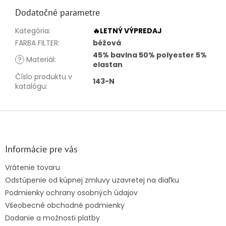
Dodatočné parametre
Kategória
:
🔥LETNÝ VÝPREDAJ
FARBA FILTER
:
béžová
45% bavlna 50% polyester 5%
?
Materiál
:
elastan
Číslo produktu v
143-N
katalógu
:
Z
á
p
ä
Informácie pre vás
t
Vrátenie tovaru
i
Odstúpenie od kúpnej zmluvy uzavretej na diaľku
e
Podmienky ochrany osobných údajov
Všeobecné obchodné podmienky
Dodanie a možnosti platby