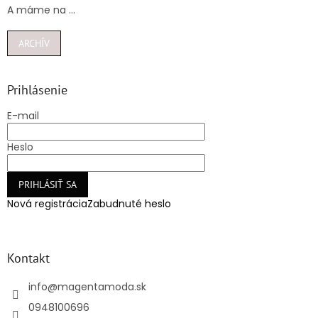
A máme na ...
ARCHÍV
Prihlásenie
E-mail
Heslo
PRIHLÁSIŤ SA
Nová registrácia
Zabudnuté heslo
Kontakt
info
@
magentamoda.sk
0948100696