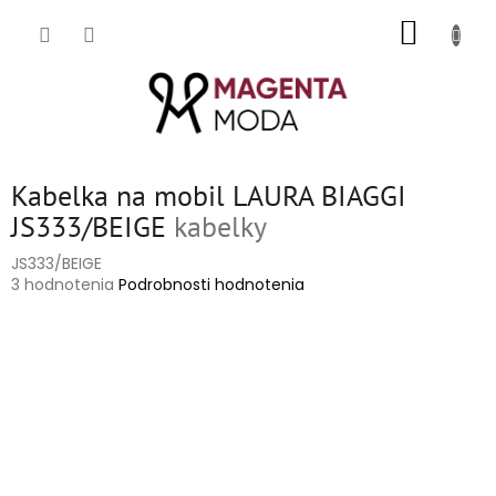
Prejsť
NÁKUP
na
obsah
KOŠÍK
Kabelka na mobil LAURA BIAGGI
JS333/BEIGE
kabelky
JS333/BEIGE
Priemerné
3 hodnotenia
Podrobnosti hodnotenia
hodnotenie
produktu
je
5,0
z
5
hviezdičiek.