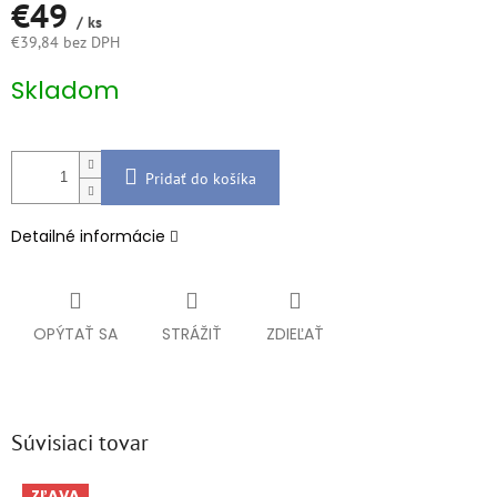
€49
/ ks
€39,84 bez DPH
Jednotková
Skladom
cena:
Pridať do košíka
Detailné informácie
OPÝTAŤ SA
STRÁŽIŤ
ZDIEĽAŤ
Súvisiaci tovar
ZĽAVA