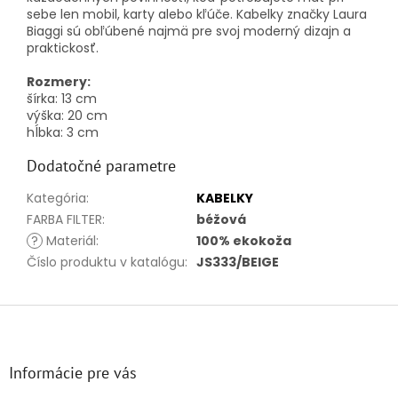
sebe
len
mobil,
karty
alebo
kľúče.
Kabelky
značky
Laura
Biaggi
sú
obľúbené
najmä
pre
svoj
moderný
dizajn
a
praktickosť.
Rozmery:
šírka:
13 cm
výška:
20 cm
hĺbka:
3 cm
Dodatočné parametre
Kategória
:
KABELKY
FARBA FILTER
:
béžová
?
Materiál
:
100% ekokoža
Číslo produktu v katalógu
:
JS333/BEIGE
Z
á
p
ä
Informácie pre vás
t