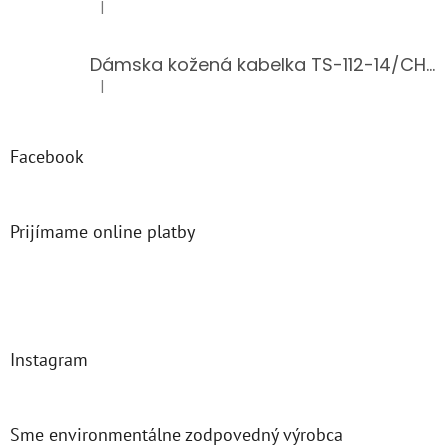
|
Hodnotenie produktu je 5 z 5 hviezdičiek.
Dámska kožená kabelka TS-112-14/CHOCO
|
Hodnotenie produktu je 5 z 5 hviezdičiek.
Facebook
Prijímame online platby
Instagram
Sme environmentálne zodpovedný výrobca