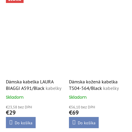
Dámska kabelka LAURA
Dámska kožená kabelka
BIAGGI A591/Black
kabelky
TS04-564/Black
kabelky
Skladom
Skladom
Priemerné
Priemerné
hodnotenie
hodnotenie
€23,58 bez DPH
€56,10 bez DPH
produktu
produktu
€29
€69
je
je
5,0
5,0
Do košíka
Do košíka
z
z
5
5