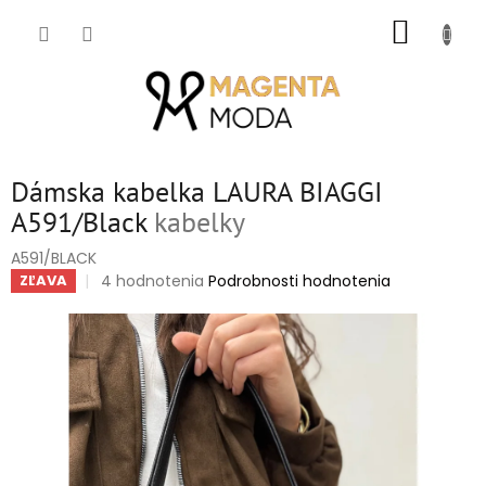
Prejsť
NÁKUP
na
obsah
KOŠÍK
Dámska kabelka LAURA BIAGGI
A591/Black
kabelky
A591/BLACK
Priemerné
4 hodnotenia
Podrobnosti hodnotenia
ZĽAVA
hodnotenie
produktu
je
5,0
z
5
hviezdičiek.