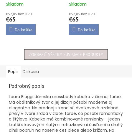
kabelky
Skladom
Skladom
Priemerné
Priemerné
hodnotenie
hodnotenie
€52,85 bez DPH
€52,85 bez DPH
produktu
produktu
€65
€65
je
je
4,5
5,0
Do košíka
Do košíka
z
z
5
5
hviezdičiek.
hviezdičiek.
ZOBRAZIŤ VŠETKY SÚVISIACE PRODUKTY
Popis
Diskusia
Podrobný popis
Laura Biaggi dámska crossbody kabelka v čiernej farbe.
Má obdĺžnikový tvar a jej dizajn pôsobí moderne aj
elegantne. Na prednej strane sú dva kovové ozdobné
prvky v tvare srdca v zlatej farbe, čo pôsobí romanticky
a štýlovo. Kabelka má kombinované remienky – jeden
kratší s kovovými zlatými retiazkovými časťami a druhý
dlhší popruh na nosenie cez plece alebo krížom. Na