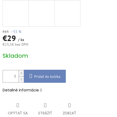
€65
–55 %
€29
/ ks
€23,58 bez DPH
Jednotková
Skladom
cena:
Pridať do košíka
Detailné informácie
OPÝTAŤ SA
STRÁŽIŤ
ZDIEĽAŤ