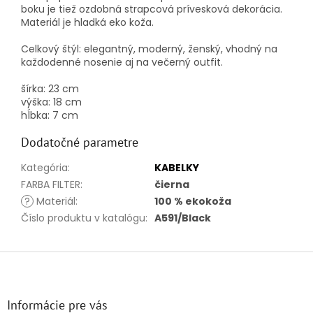
boku je tiež ozdobná strapcová prívesková dekorácia.
Materiál je hladká eko koža.
Celkový štýl: elegantný, moderný, ženský, vhodný na
každodenné nosenie aj na večerný outfit.
šírka: 23 cm
výška: 18 cm
hĺbka: 7 cm
Dodatočné parametre
Kategória
:
KABELKY
FARBA FILTER
:
čierna
?
Materiál
:
100 % ekokoža
Číslo produktu v katalógu
:
A591/Black
Z
á
p
ä
Informácie pre vás