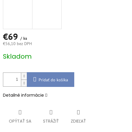
€69
/ ks
€56,10 bez DPH
Jednotková
Skladom
cena:
Pridať do košíka
Detailné informácie
OPÝTAŤ SA
STRÁŽIŤ
ZDIEĽAŤ