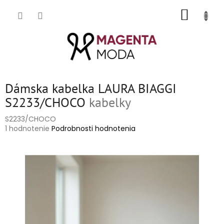
Prejsť
NÁKUP
na
obsah
KOŠÍK
Dámska kabelka LAURA BIAGGI
S2233/CHOCO
kabelky
S2233/CHOCO
Priemerné
1 hodnotenie
Podrobnosti hodnotenia
hodnotenie
produktu
je
5,0
z
5
hviezdičiek.