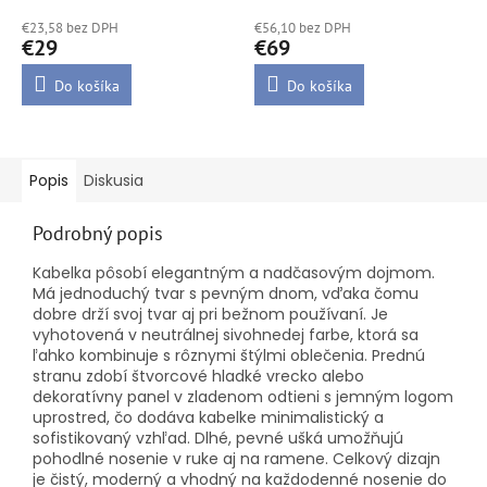
hodnotenie
hodnotenie
€23,58 bez DPH
€56,10 bez DPH
produktu
produktu
€29
€69
je
je
5,0
5,0
Do košíka
Do košíka
z
z
5
5
hviezdičiek.
hviezdičiek.
Popis
Diskusia
Podrobný popis
Kabelka pôsobí elegantným a nadčasovým dojmom.
Má jednoduchý tvar s pevným dnom, vďaka čomu
dobre drží svoj tvar aj pri bežnom používaní. Je
vyhotovená v neutrálnej sivohnedej farbe, ktorá sa
ľahko kombinuje s rôznymi štýlmi oblečenia. Prednú
stranu zdobí štvorcové hladké vrecko alebo
dekoratívny panel v zladenom odtieni s jemným logom
uprostred, čo dodáva kabelke minimalistický a
sofistikovaný vzhľad. Dlhé, pevné ušká umožňujú
pohodlné nosenie v ruke aj na ramene. Celkový dizajn
je čistý, moderný a vhodný na každodenné nosenie do