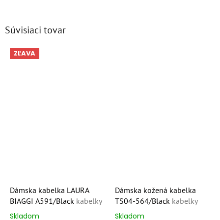
Súvisiaci tovar
ZĽAVA
Dámska kabelka LAURA
Dámska kožená kabelka
BIAGGI A591/Black
kabelky
TS04-564/Black
kabelky
Skladom
Skladom
Priemerné
Priemerné