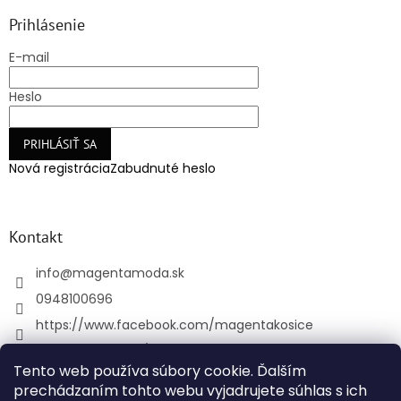
Prihlásenie
E-mail
Heslo
PRIHLÁSIŤ SA
Nová registrácia
Zabudnuté heslo
Kontakt
info
@
magentamoda.sk
0948100696
https://www.facebook.com/magentakosice
magenta_kosice/
Tento web používa súbory cookie. Ďalším
+421948100696
prechádzaním tohto webu vyjadrujete súhlas s ich