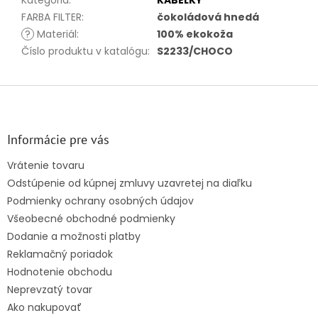
Kategória
:
KABELKY
FARBA FILTER
:
čokoládová hnedá
?
Materiál
:
100% ekokoža
Číslo produktu v katalógu
:
S2233/CHOCO
Z
á
p
ä
Informácie pre vás
t
Vrátenie tovaru
i
Odstúpenie od kúpnej zmluvy uzavretej na diaľku
e
Podmienky ochrany osobných údajov
Všeobecné obchodné podmienky
Dodanie a možnosti platby
Reklamačný poriadok
Hodnotenie obchodu
Neprevzatý tovar
Ako nakupovať