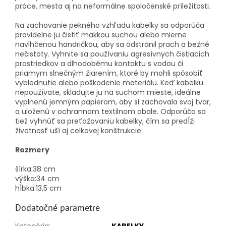
práce, mesta aj na neformálne spoločenské príležitosti.
Na zachovanie pekného vzhľadu kabelky sa odporúča
pravidelne ju čistiť mäkkou suchou alebo mierne
navlhčenou handričkou, aby sa odstránil prach a bežné
nečistoty. Vyhnite sa používaniu agresívnych čistiacich
prostriedkov a dlhodobému kontaktu s vodou či
priamym slnečným žiarením, ktoré by mohli spôsobiť
vyblednutie alebo poškodenie materiálu. Keď kabelku
nepoužívate, skladujte ju na suchom mieste, ideálne
vyplnenú jemným papierom, aby si zachovala svoj tvar,
a uloženú v ochrannom textilnom obale. Odporúča sa
tiež vyhnúť sa preťažovaniu kabelky, čím sa predĺži
životnosť uší aj celkovej konštrukcie.
Rozmery
šírka:
38 cm
výška:
34 cm
hĺbka:
13,5 cm
Dodatočné parametre