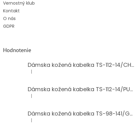
Vernostný klub
Kontakt
O nás
GDPR
Hodnotenie
Dámska kožená kabelka TS-112-14/CHOCO
|
Hodnotenie produktu je 5 z 5 hviezdičiek.
Dámska kožená kabelka TS-112-14/PUDER
|
Hodnotenie produktu je 5 z 5 hviezdičiek.
Dámska kožená kabelka TS-98-141/GOLD
|
Hodnotenie produktu je 5 z 5 hviezdičiek.