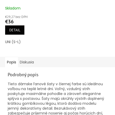
Skladom
€29,27 bez DPH
€36
DETAIL
UNI (S-L)
Popis
Diskusia
Podrobný popis
Tieto dámske ľanové šaty v čiernej farbe sú ideálnou
voľbou na teplé letné dni. Voľný, vzdušný strih
poskytuje maximálne pohodlie a zároveň elegantne
splýva s postavou. Šaty majú okrúhly výstrih doplnený
krátkou gombíkovou légou, ktorá dodáva modelu
jemný dekoratívny detail. Bezrukávový strih
zabezpečuje príjemné nosenie aj počas horúcich dní,