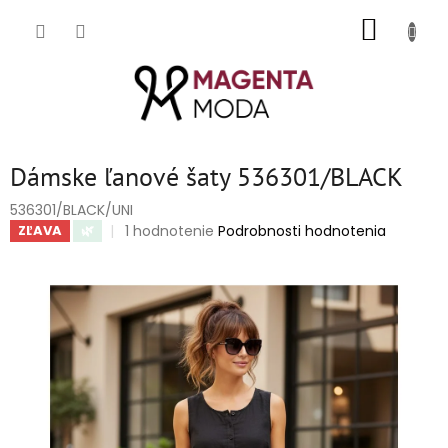
Prejsť
NÁKUP
na
obsah
KOŠÍK
Dámske ľanové šaty 536301/BLACK
536301/BLACK/UNI
Priemerné
1 hodnotenie
Podrobnosti hodnotenia
ZĽAVA
🌿
hodnotenie
produktu
je
5,0
z
5
hviezdičiek.