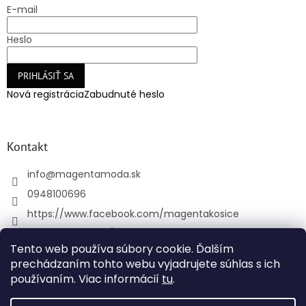
E-mail
Heslo
PRIHLÁSIŤ SA
Nová registrácia
Zabudnuté heslo
Kontakt
info
@
magentamoda.sk
0948100696
https://www.facebook.com/magentakosice
magenta_kosice/
Tento web používa súbory cookie. Ďalším
+421948100696
prechádzaním tohto webu vyjadrujete súhlas s ich
používaním. Viac informácií
tu
.
Vytvoril Shoptet