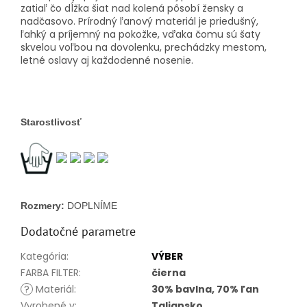
zatiaľ čo dĺžka šiat nad kolená pôsobí žensky a
nadčasovo. Prírodný ľanový materiál je priedušný,
ľahký a príjemný na pokožke, vďaka čomu sú šaty
skvelou voľbou na dovolenku, prechádzky mestom,
letné oslavy aj každodenné nosenie.
Starostlivosť
Rozmery: 
DOPLNÍME
Dodatočné parametre
Kategória
:
VÝBER
FARBA FILTER
:
čierna
?
Materiál
:
30% bavlna, 70% ľan
Vyrobené v
:
Taliansko