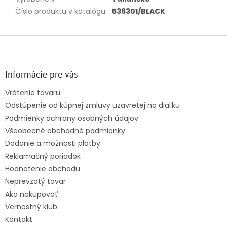
Číslo produktu v katalógu
:
536301/BLACK
Z
á
p
ä
Informácie pre vás
t
Vrátenie tovaru
i
Odstúpenie od kúpnej zmluvy uzavretej na diaľku
e
Podmienky ochrany osobných údajov
Všeobecné obchodné podmienky
Dodanie a možnosti platby
Reklamačný poriadok
Hodnotenie obchodu
Neprevzatý tovar
Ako nakupovať
Vernostný klub
Kontakt