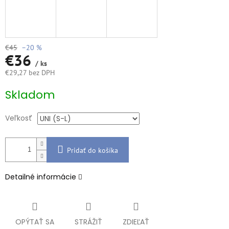
€45
–20 %
€36
/ ks
€29,27 bez DPH
Jednotková
Skladom
cena:
Veľkosť
Pridať do košíka
Detailné informácie
OPÝTAŤ SA
STRÁŽIŤ
ZDIEĽAŤ