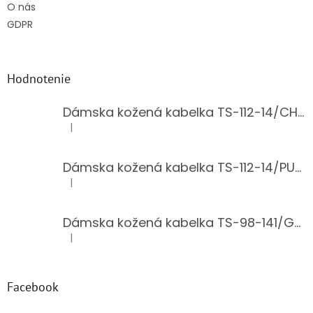
O nás
GDPR
Hodnotenie
Dámska kožená kabelka TS-112-14/CHOCO
|
Hodnotenie produktu je 5 z 5 hviezdičiek.
Dámska kožená kabelka TS-112-14/PUDER
|
Hodnotenie produktu je 5 z 5 hviezdičiek.
Dámska kožená kabelka TS-98-141/GOLD
|
Hodnotenie produktu je 5 z 5 hviezdičiek.
Facebook