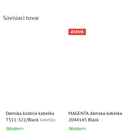
Súvisiaci tovar
ZĽAVA
Dámska kožená kabelka
MAGENTA dámska kabelka
TS11-322/Black
kabelky
2044145 Black
Skladom
Skladom
Priemerné
Priemerné