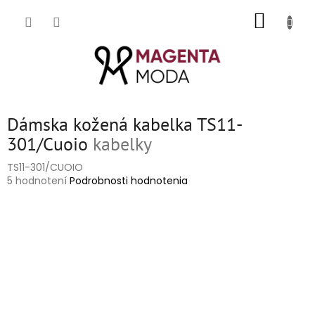
Prejsť
NÁKUP
na
obsah
KOŠÍK
Dámska kožená kabelka TS11-
301/Cuoio
kabelky
TS11-301/CUOIO
Priemerné
5 hodnotení
Podrobnosti hodnotenia
hodnotenie
produktu
je
5,0
z
5
hviezdičiek.