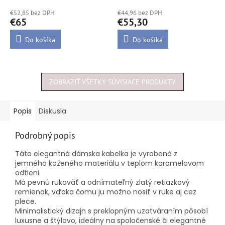
hodnotenie
hodnotenie
€52,85 bez DPH
€44,96 bez DPH
produktu
produktu
€65
€55,30
je
je
4,5
5,0
Do košíka
Do košíka
z
z
5
5
hviezdičiek.
hviezdičiek.
ZOBRAZIŤ VŠETKY SÚVISIACE PRODUKTY
Popis
Diskusia
Podrobný popis
Táto elegantná dámska kabelka je vyrobená z
jemného koženého materiálu v teplom karamelovom
odtieni.
Má pevnú rukoväť a odnímateľný zlatý retiazkový
remienok, vďaka čomu ju možno nosiť v ruke aj cez
plece.
Minimalistický dizajn s preklopným uzatváraním pôsobí
luxusne a štýlovo, ideálny na spoločenské či elegantné