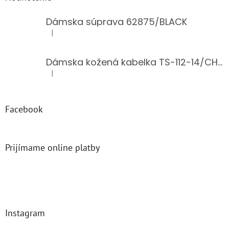
Dámska súprava 62875/BLACK
|
Hodnotenie produktu je 5 z 5 hviezdičiek.
Dámska kožená kabelka TS-112-14/CHOCO
|
Hodnotenie produktu je 5 z 5 hviezdičiek.
Facebook
Prijímame online platby
Instagram