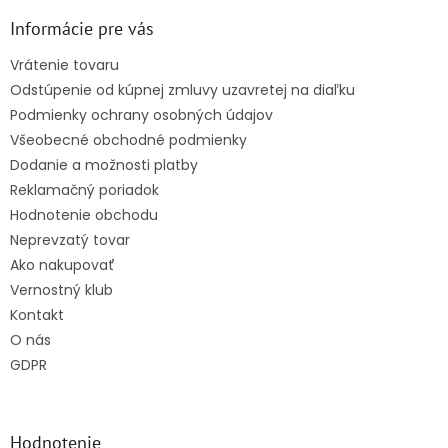
p
ä
Informácie pre vás
t
Vrátenie tovaru
i
Odstúpenie od kúpnej zmluvy uzavretej na diaľku
e
Podmienky ochrany osobných údajov
Všeobecné obchodné podmienky
Dodanie a možnosti platby
Reklamačný poriadok
Hodnotenie obchodu
Neprevzatý tovar
Ako nakupovať
Vernostný klub
Kontakt
O nás
GDPR
Hodnotenie