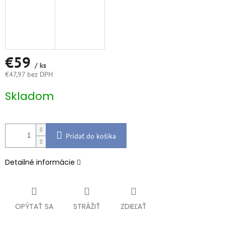
€59
/ ks
€47,97 bez DPH
Jednotková
Skladom
cena:
Pridať do košíka
Detailné informácie
OPÝTAŤ SA
STRÁŽIŤ
ZDIEĽAŤ