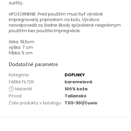
outfity.
UPOZORNENIE: Pred použitím musí byť výrobok
impregnovaný prípravkom na kožu. Výrobca
nezodpovedá za žiadne škody spôsobené nesprávnym
použitím bez použitia impregnácie.
šírka: 19,5cm
výška: 7 cm
hĺbka: 5 cm
Dodatočné parametre
Kategória
:
DOPLNKY
FARBA FILTER
:
karemelová
?
Materiál
:
100% koža
Pôvod
:
Taliansko
Číslo produktu v katalógu
:
TS11-301/Cuoio
Z
á