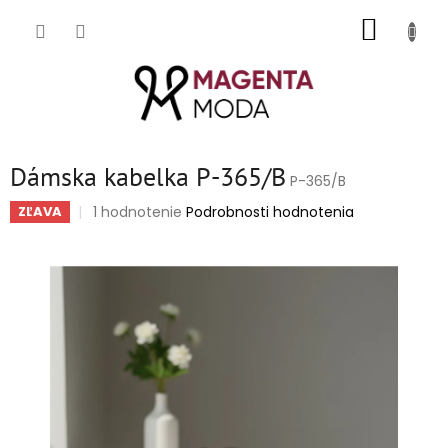
Prejsť
NÁKUP
na
obsah
KOŠÍK
Dámska kabelka P-365/B
P-365/B
Priemerné
1 hodnotenie
Podrobnosti hodnotenia
ZĽAVA
hodnotenie
produktu
je
5,0
z
5
hviezdičiek.