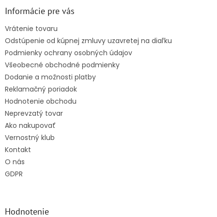
ä
Informácie pre vás
t
Vrátenie tovaru
i
Odstúpenie od kúpnej zmluvy uzavretej na diaľku
e
Podmienky ochrany osobných údajov
Všeobecné obchodné podmienky
Dodanie a možnosti platby
Reklamačný poriadok
Hodnotenie obchodu
Neprevzatý tovar
Ako nakupovať
Vernostný klub
Kontakt
O nás
GDPR
Hodnotenie