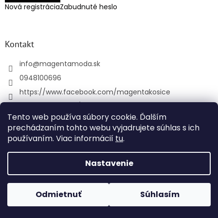
Nová registrácia
Zabudnuté heslo
Kontakt
info
@
magentamoda.sk
0948100696
https://www.facebook.com/magentakosice
magenta_kosice/
Tento web používa súbory cookie. Ďalším
+421948100696
prechádzaním tohto webu vyjadrujete súhlas s ich
používaním. Viac informácií
tu
.
Vytvoril Shoptet
Nastavenie
Copyright 2026
MAGENTAMODA
. Všetky práva
Odmietnuť
Súhlasím
vyhradené.
Upraviť nastavenie cookies