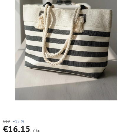
€19
–15 %
€16,15
/ ks