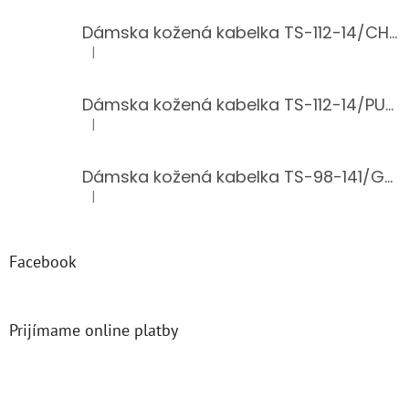
Dámska kožená kabelka TS-112-14/CHOCO
|
Hodnotenie produktu je 5 z 5 hviezdičiek.
Dámska kožená kabelka TS-112-14/PUDER
|
Hodnotenie produktu je 5 z 5 hviezdičiek.
Dámska kožená kabelka TS-98-141/GOLD
|
Hodnotenie produktu je 5 z 5 hviezdičiek.
Facebook
Prijímame online platby