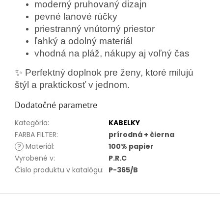
moderný pruhovaný dizajn
pevné lanové rúčky
priestranný vnútorný priestor
ľahký a odolný materiál
vhodná na pláž, nákupy aj voľný čas
✨ Perfektný doplnok pre ženy, ktoré milujú
štýl a praktickosť v jednom.
Dodatočné parametre
Kategória
:
KABELKY
FARBA FILTER
:
prírodná + čierna
?
Materiál
:
100% papier
Vyrobené v
:
P.R.C
Číslo produktu v katalógu
:
P-365/B
Z
á
p