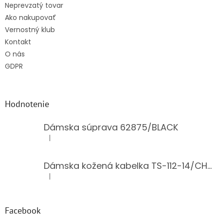
Neprevzatý tovar
Ako nakupovať
Vernostný klub
Kontakt
O nás
GDPR
Hodnotenie
Dámska súprava 62875/BLACK
|
Hodnotenie produktu je 5 z 5 hviezdičiek.
Dámska kožená kabelka TS-112-14/CHOCO
|
Hodnotenie produktu je 5 z 5 hviezdičiek.
Facebook