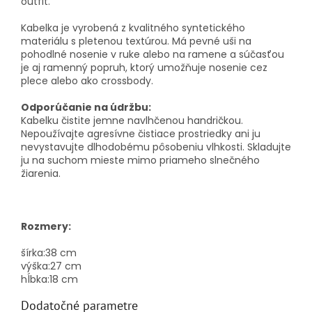
outfit.
Kabelka je vyrobená z kvalitného syntetického
materiálu s pletenou textúrou. Má pevné uši na
pohodlné nosenie v ruke alebo na ramene a súčasťou
je aj ramenný popruh, ktorý umožňuje nosenie cez
plece alebo ako crossbody.
Odporúčanie na údržbu:
Kabelku čistite jemne navlhčenou handričkou.
Nepoužívajte agresívne čistiace prostriedky ani ju
nevystavujte dlhodobému pôsobeniu vlhkosti. Skladujte
ju na suchom mieste mimo priameho slnečného
žiarenia.
Rozmery:
šírka:
38 cm
výška:
27 cm
hĺbka:
18 cm
Dodatočné parametre