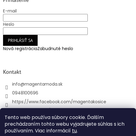
E-mail
Heslo
PRIHLÁSIŤ SA
Nová registrácia
Zabudnuté heslo
Kontakt
info
@
magentamoda.sk
0948100696
https://www.facebook.com/magentakosice
magenta_kosice/
Tento web používa súbory cookie. Ďalším
+421948100696
prechádzaním tohto webu vyjadrujete súhlas s ich
používaním. Viac informácií
tu
.