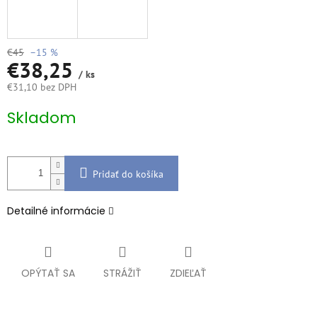
€45
–15 %
€38,25
/ ks
€31,10 bez DPH
Jednotková
Skladom
cena:
Pridať do košíka
Detailné informácie
OPÝTAŤ SA
STRÁŽIŤ
ZDIEĽAŤ