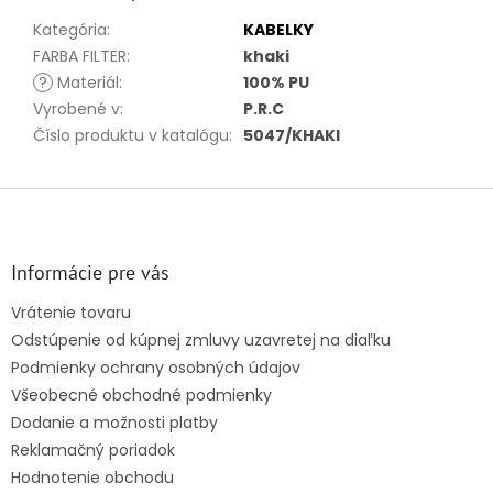
Kategória
:
KABELKY
FARBA FILTER
:
khaki
?
Materiál
:
100% PU
Vyrobené v
:
P.R.C
Číslo produktu v katalógu
:
5047/KHAKI
Z
á
p
ä
Informácie pre vás
t
Vrátenie tovaru
i
Odstúpenie od kúpnej zmluvy uzavretej na diaľku
e
Podmienky ochrany osobných údajov
Všeobecné obchodné podmienky
Dodanie a možnosti platby
Reklamačný poriadok
Hodnotenie obchodu