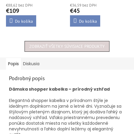
€88,62 bez DPH
€36,59 bez DPH
€109
€45
Do košíka
Do košíka
ZOBRAZIŤ VŠETKY SÚVISIACE PRODUKTY
Popis
Diskusia
Podrobný popis
Dámska shopper kabelka – prírodný vzhľad
Elegantná shopper kabelka v prírodnom štýle je
ideálnym doplnkom na jarné a letné dni. Vyznačuje sa
štýlovým pleteným dizajnom, ktorý jej dodáva ľahký a
nadčasový vzhľad. Vďaka priestrannému prevedeniu
ponúka dostatok miesta na všetky každodenné
nevyhnutnosti a ľahko doplní ležérny aj elegantný