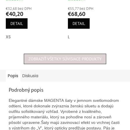
hodnotenie
hodnotenie
€32,68 bez DPH
€55,77 bez DPH
produktu
produktu
€40,20
€68,60
je
je
5,0
4,9
DETAIL
DETAIL
z
z
5
5
XS
L
hviezdičiek.
hviezdičiek.
ZOBRAZIŤ VŠETKY SÚVISIACE PRODUKTY
Popis
Diskusia
Podrobný popis
Elegantné
dámske MAGENTA
šaty
v
jemnom
svetlomodrom
odtieni,
ktoré
dokonale
zvýraznia
ženskú
siluetu
a
dodajú
outfitu
sofistikovaný
vzhľad.
Vyrobené
z
kvalitného,
príjemného
materiálu,
ktorý
sa
pohodlne
nosí
a
zároveň
pôsobí
upravene.
Šaty
majú
zavinovací
efekt
vo
vrchnej
časti
s
výstrihom
do „
V“,
ktorý
opticky
predlžuje
postavu.
Pás
je