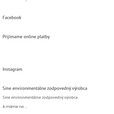
Hodnotenie produktu je 5 z 5 hviezdičiek.
Facebook
Prijímame online platby
Instagram
Sme environmentálne zodpovedný výrobca
Sme environmentálne zodpovedný výrobca
A máme na ...