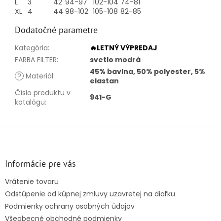
L
3
42
94-97
102-104
74-81
XL
4
44
98-102
105-108
82-85
Dodatočné parametre
Kategória
:
🔥LETNÝ VÝPREDAJ
FARBA FILTER
:
svetlo modrá
45% bavlna, 50% polyester, 5%
?
Materiál
:
elastan
Číslo produktu v
941-G
katalógu
:
Z
á
p
ä
Informácie pre vás
t
Vrátenie tovaru
i
Odstúpenie od kúpnej zmluvy uzavretej na diaľku
e
Podmienky ochrany osobných údajov
Všeobecné obchodné podmienky