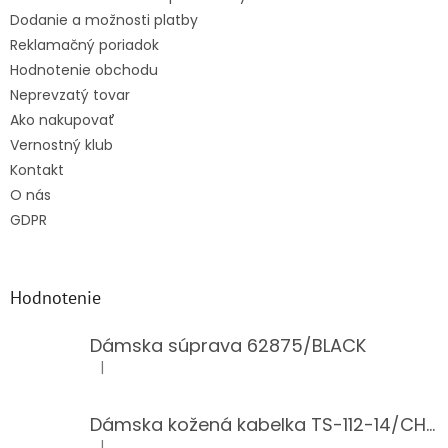
Dodanie a možnosti platby
Reklamačný poriadok
Hodnotenie obchodu
Neprevzatý tovar
Ako nakupovať
Vernostný klub
Kontakt
O nás
GDPR
Hodnotenie
Dámska súprava 62875/BLACK
|
Hodnotenie produktu je 5 z 5 hviezdičiek.
Dámska kožená kabelka TS-112-14/CHOCO
|