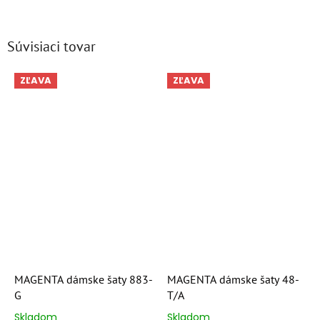
Súvisiaci tovar
ZĽAVA
ZĽAVA
MAGENTA dámske šaty 883-
MAGENTA dámske šaty 48-
G
T/A
Skladom
Skladom
Priemerné
Priemerné