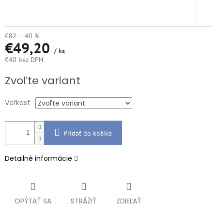
€82
–40 %
€49,20
/ ks
€40 bez DPH
Jednotková
Zvoľte variant
cena:
Veľkosť
Pridať do košíka
Detailné informácie
OPÝTAŤ SA
STRÁŽIŤ
ZDIEĽAŤ