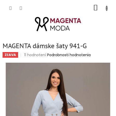
Prejsť
NÁKUP
na
obsah
KOŠÍK
MAGENTA dámske šaty 941-G
Priemerné
11 hodnotení
Podrobnosti hodnotenia
ZĽAVA
hodnotenie
produktu
je
5,0
z
5
hviezdičiek.