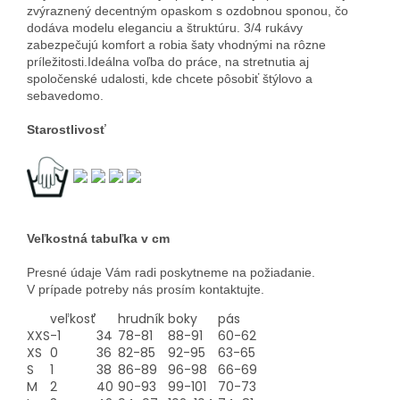
zvýraznený
decentným
opaskom
s
ozdobnou
sponou,
čo
dodáva
modelu
eleganciu
a
štruktúru.
3/
4
rukávy
zabezpečujú
komfort
a
robia
šaty
vhodnými
na
rôzne
príležitosti.
Ideálna
voľba
do
práce,
na
stretnutia
aj
spoločenské
udalosti,
kde
chcete
pôsobiť
štýlovo
a
sebavedomo.
Starostlivosť
Veľkostná tabuľka v cm
Presné údaje Vám radi poskytneme na požiadanie.
V prípade potreby nás prosím kontaktujte.
veľkosť
hrudník
boky
pás
XXS
-1
34
78-81
88-91
60-62
XS
0
36
82-85
92-95
63-65
S
1
38
86-89
96-98
66-69
M
2
40
90-93
99-101
70-73