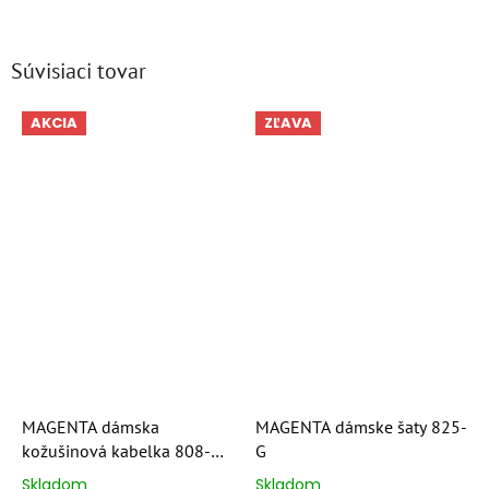
Súvisiaci tovar
AKCIA
ZĽAVA
MAGENTA dámska
MAGENTA dámske šaty 825-
kožušinová kabelka 808-
G
G/C
Skladom
Skladom
Priemerné
Priemerné