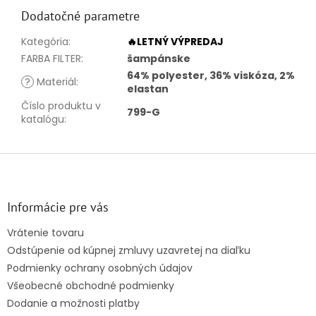
Dodatočné parametre
Kategória
:
🔥LETNÝ VÝPREDAJ
FARBA FILTER
:
šampánske
64% polyester, 36% viskóza, 2%
?
Materiál
:
elastan
Číslo produktu v
799-G
katalógu
:
Z
á
p
ä
Informácie pre vás
t
Vrátenie tovaru
i
Odstúpenie od kúpnej zmluvy uzavretej na diaľku
e
Podmienky ochrany osobných údajov
Všeobecné obchodné podmienky
Dodanie a možnosti platby