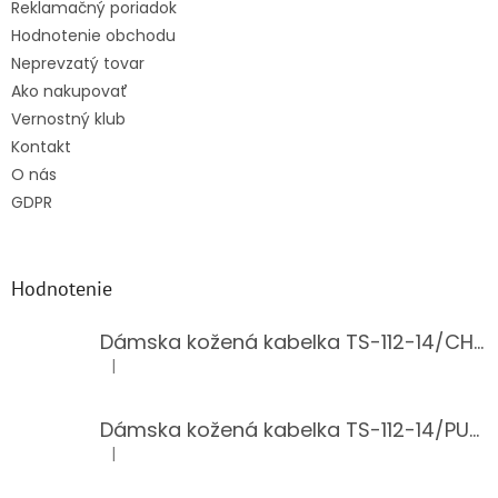
Reklamačný poriadok
Hodnotenie obchodu
Neprevzatý tovar
Ako nakupovať
Vernostný klub
Kontakt
O nás
GDPR
Hodnotenie
Dámska kožená kabelka TS-112-14/CHOCO
|
Hodnotenie produktu je 5 z 5 hviezdičiek.
Dámska kožená kabelka TS-112-14/PUDER
|
Hodnotenie produktu je 5 z 5 hviezdičiek.