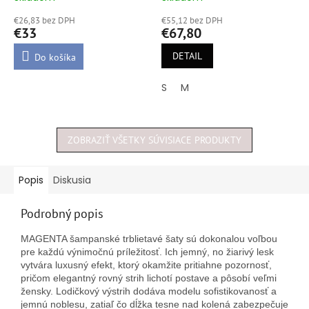
hodnotenie
hodnotenie
€26,83 bez DPH
€55,12 bez DPH
produktu
produktu
€33
€67,80
je
je
5,0
4,9
DETAIL
Do košíka
z
z
5
5
S
M
hviezdičiek.
hviezdičiek.
ZOBRAZIŤ VŠETKY SÚVISIACE PRODUKTY
Popis
Diskusia
Podrobný popis
MAGENTA šampanské trblietavé šaty sú dokonalou voľbou
pre každú výnimočnú príležitosť. Ich jemný, no žiarivý lesk
vytvára luxusný efekt, ktorý okamžite pritiahne pozornosť,
pričom elegantný rovný strih lichotí postave a pôsobí veľmi
žensky. Lodičkový výstrih dodáva modelu sofistikovanosť a
jemnú noblesu, zatiaľ čo dĺžka tesne nad kolená zabezpečuje