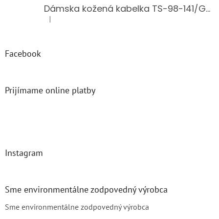
Dámska kožená kabelka TS-98-141/GOLD
|
Hodnotenie produktu je 5 z 5 hviezdičiek.
Facebook
Prijímame online platby
Instagram
Sme environmentálne zodpovedný výrobca
Sme environmentálne zodpovedný výrobca