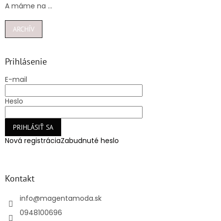
A máme na ...
ARCHÍV
Prihlásenie
E-mail
Heslo
PRIHLÁSIŤ SA
Nová registrácia
Zabudnuté heslo
Kontakt
info
@
magentamoda.sk
0948100696