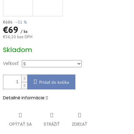
€101
–31 %
€69
/ ks
€56,10 bez DPH
Jednotková
Skladom
cena:
Veľkosť
Pridať do košíka
Detailné informácie
OPÝTAŤ SA
STRÁŽIŤ
ZDIEĽAŤ