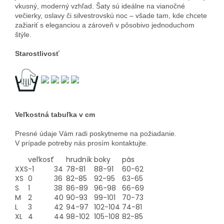
vkusný, moderný vzhľad. Šaty sú ideálne na vianočné
večierky, oslavy či silvestrovskú noc – všade tam, kde chcete
zažiariť s eleganciou a zároveň v pôsobivo jednoduchom
štýle.
Starostlivosť
Veľkostná tabuľka v cm
Presné údaje Vám radi poskytneme na požiadanie.
V prípade potreby nás prosím kontaktujte.
veľkosť
hrudník
boky
pás
XXS
-1
34
78-81
88-91
60-62
XS
0
36
82-85
92-95
63-65
S
1
38
86-89
96-98
66-69
M
2
40
90-93
99-101
70-73
L
3
42
94-97
102-104
74-81
XL
4
44
98-102
105-108
82-85