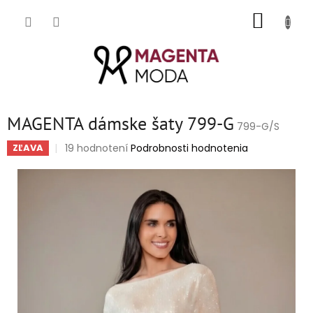
Prejsť
NÁKUP
na
obsah
KOŠÍK
MAGENTA dámske šaty 799-G
799-G/S
Priemerné
19 hodnotení
Podrobnosti hodnotenia
ZĽAVA
hodnotenie
produktu
je
4,7
z
5
hviezdičiek.