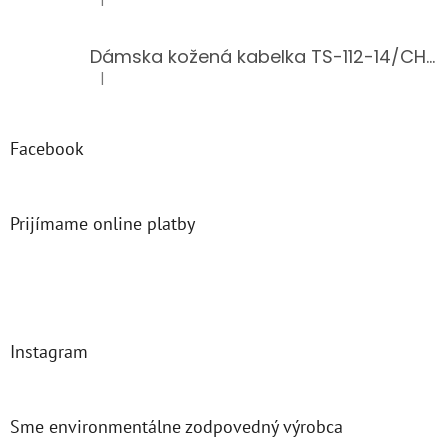
Hodnotenie produktu je 5 z 5 hviezdičiek.
Dámska kožená kabelka TS-112-14/CHOCO
|
Hodnotenie produktu je 5 z 5 hviezdičiek.
Facebook
Prijímame online platby
Instagram
Sme environmentálne zodpovedný výrobca