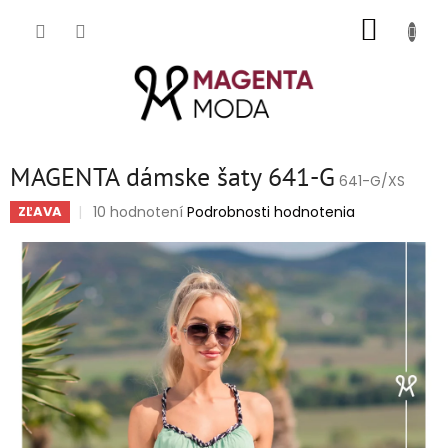
Prejsť
NÁKUP
na
obsah
KOŠÍK
MAGENTA dámske šaty 641-G
641-G/XS
Priemerné
10 hodnotení
Podrobnosti hodnotenia
ZĽAVA
hodnotenie
produktu
je
4,9
z
5
hviezdičiek.