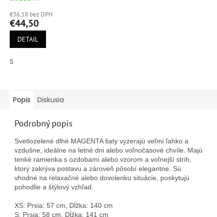
hodnotenie
€36,18 bez DPH
produktu
€44,50
je
4,9
DETAIL
z
5
S
hviezdičiek.
Popis
Diskusia
Podrobný popis
Svetlozelené dlhé MAGENTA šaty vyzerajú veľmi ľahko a
vzdušne, ideálne na letné dni alebo voľnočasové chvíle. Majú
tenké ramienka s ozdobami alebo vzorom a voľnejší strih,
ktorý zakrýva postavu a zároveň pôsobí elegantne. Sú
vhodné na relaxačné alebo dovolenku situácie, poskytujú
pohodlie a štýlový vzhľad.
XS: Prsia: 57 cm, Dĺžka: 140 cm
S: Prsia: 58 cm, Dĺžka: 141 cm