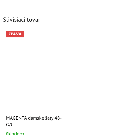
Súvisiaci tovar
ZĽAVA
MAGENTA dámske šaty 48-
G/C
Skladom
Priemerné