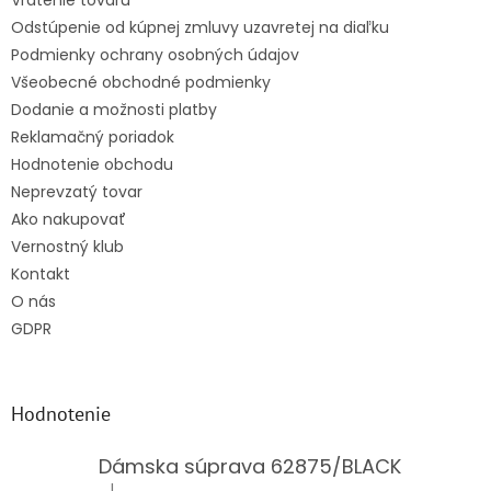
Vrátenie tovaru
i
Odstúpenie od kúpnej zmluvy uzavretej na diaľku
e
Podmienky ochrany osobných údajov
Všeobecné obchodné podmienky
Dodanie a možnosti platby
Reklamačný poriadok
Hodnotenie obchodu
Neprevzatý tovar
Ako nakupovať
Vernostný klub
Kontakt
O nás
GDPR
Hodnotenie
Dámska súprava 62875/BLACK
|