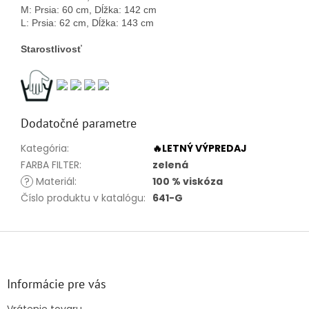
M: Prsia: 60 cm, Dĺžka: 142 cm
L: Prsia: 62 cm, Dĺžka: 143 cm
Starostlivosť
Dodatočné parametre
Kategória
:
🔥LETNÝ VÝPREDAJ
FARBA FILTER
:
zelená
?
Materiál
:
100 % viskóza
Číslo produktu v katalógu
:
641-G
Z
á
p
ä
Informácie pre vás
t