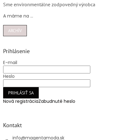
Sme environmentálne zodpovedný výrobca
A máme na ...
ARCHÍV
Prihlásenie
E-mail
Heslo
PRIHLÁSIŤ SA
Nová registrácia
Zabudnuté heslo
Kontakt
info
@
magentamoda.sk