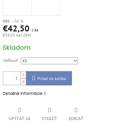
€85
–50 %
€42,50
/ ks
€34,55 bez DPH
Jednotková
Skladom
cena:
Veľkosť
Pridať do košíka
Detailné informácie
OPÝTAŤ SA
STRÁŽIŤ
ZDIEĽAŤ