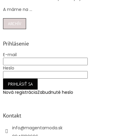
A máme na ...
ARCHÍV
Prihlásenie
E-mail
Heslo
PRIHLÁSIŤ SA
Nová registrácia
Zabudnuté heslo
Kontakt
info
@
magentamoda.sk