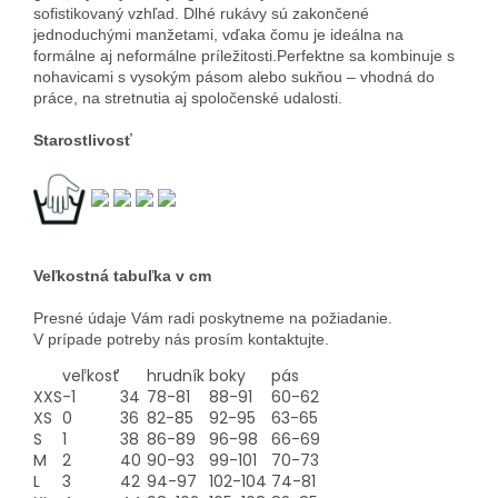
sofistikovaný
vzhľad.
Dlhé
rukávy
sú
zakončené
jednoduchými
manžetami,
vďaka
čomu
je
ideálna
na
formálne
aj
neformálne
príležitosti.
Perfektne
sa
kombinuje
s
nohavicami
s
vysokým
pásom
alebo
sukňou –
vhodná
do
práce,
na
stretnutia
aj
spoločenské
udalosti.
Starostlivosť
Veľkostná tabuľka v cm
Presné údaje Vám radi poskytneme na požiadanie.
V prípade potreby nás prosím kontaktujte.
veľkosť
hrudník
boky
pás
XXS
-1
34
78-81
88-91
60-62
XS
0
36
82-85
92-95
63-65
S
1
38
86-89
96-98
66-69
M
2
40
90-93
99-101
70-73
L
3
42
94-97
102-104
74-81