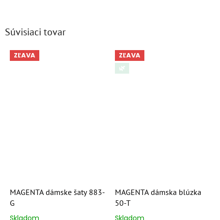
Súvisiaci tovar
ZĽAVA
ZĽAVA
🌿
MAGENTA dámske šaty 883-
MAGENTA dámska blúzka
G
50-T
Skladom
Skladom
Priemerné
Priemerné