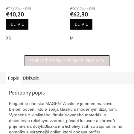
hodnotenie
hodnotenie
€32,68 bez DPH
€50,65 bez DPH
produktu
produktu
€40,20
€62,30
je
je
5,0
5,0
DETAIL
DETAIL
z
z
5
5
XS
M
hviezdičiek.
hviezdičiek.
ZOBRAZIŤ VŠETKY SÚVISIACE PRODUKTY
Popis
Diskusia
Podrobný popis
Elegantné
dámske
MAGENTA sako
v
jemnom maslovo-
bielom
odtieni,
ktorá
spája
klasiku
s
moderným
dizajnom.
Vyrobené
z
kvalitného,
štruktúrovaného
materiálu
s
decentným
reliéfnym
vzorom,
pôsobí
luxusne
a
zároveň
príjemne
na
dotyk.
Blúzka
má
lichotivý
strih
so
zapínaním
na
gombíky
a
výraznejší
golier,
ktorý
dodáva
outfitu