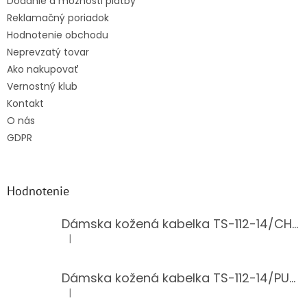
Dodanie a možnosti platby
Reklamačný poriadok
Hodnotenie obchodu
Neprevzatý tovar
Ako nakupovať
Vernostný klub
Kontakt
O nás
GDPR
Hodnotenie
Dámska kožená kabelka TS-112-14/CHOCO
|
Hodnotenie produktu je 5 z 5 hviezdičiek.
Dámska kožená kabelka TS-112-14/PUDER
|
Hodnotenie produktu je 5 z 5 hviezdičiek.