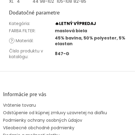
XL
4
44
98-102
105-108
82-85
Dodatočné parametre
Kategória
:
🔥LETNÝ VÝPREDAJ
FARBA FILTER
:
maslová biela
45% bavlna, 50% polyester, 5%
?
Materiál
:
elastan
Číslo produktu v
847-G
katalógu
:
Z
á
p
ä
Informácie pre vás
t
Vrátenie tovaru
i
Odstúpenie od kúpnej zmluvy uzavretej na diaľku
e
Podmienky ochrany osobných údajov
Všeobecné obchodné podmienky