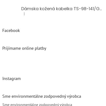
Dámska kožená kabelka TS-98-141/GOLD
|
Hodnotenie produktu je 5 z 5 hviezdičiek.
Facebook
Prijímame online platby
Instagram
Sme environmentálne zodpovedný výrobca
Sme environmentálne zodpovedný výrobca