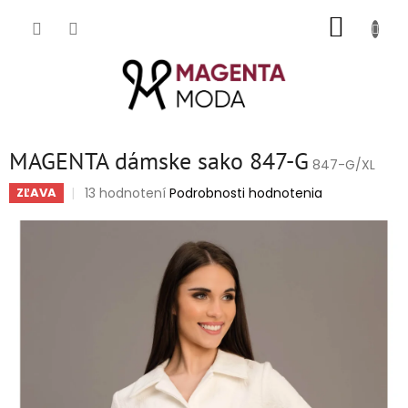
Prejsť
NÁKUP
na
obsah
KOŠÍK
MAGENTA dámske sako 847-G
847-G/XL
Priemerné
13 hodnotení
Podrobnosti hodnotenia
ZĽAVA
hodnotenie
produktu
je
5,0
z
5
hviezdičiek.