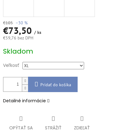
€105
–30 %
€73,50
/ ks
€59,76 bez DPH
Jednotková
Skladom
cena:
Veľkosť
Pridať do košíka
Detailné informácie
OPÝTAŤ SA
STRÁŽIŤ
ZDIEĽAŤ