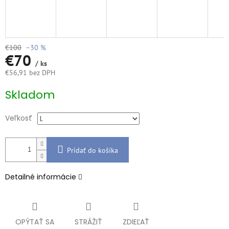
€100
–30 %
€70
/ ks
€56,91 bez DPH
Jednotková
Skladom
cena:
Veľkosť
Pridať do košíka
Detailné informácie
OPÝTAŤ SA
STRÁŽIŤ
ZDIEĽAŤ