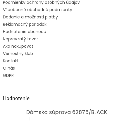
Podmienky ochrany osobných údajov
Všeobecné obchodné podmienky
Dodanie a možnosti platby
Reklamačný poriadok
Hodnotenie obchodu
Neprevzatý tovar
Ako nakupovať
Vernostný klub
Kontakt
O nás
GDPR
Hodnotenie
Dámska súprava 62875/BLACK
|
Hodnotenie produktu je 5 z 5 hviezdičiek.