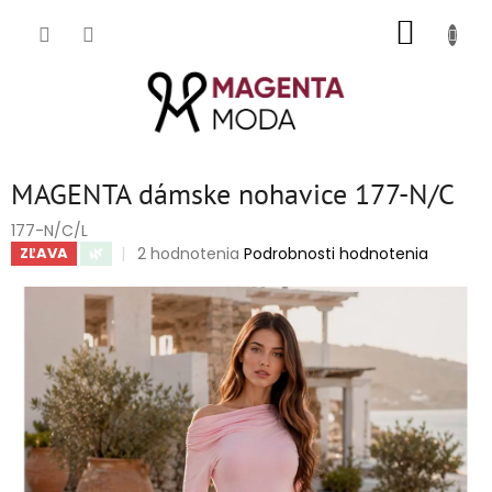
Prejsť
NÁKUP
na
obsah
KOŠÍK
MAGENTA dámske nohavice 177-N/C
177-N/C/L
Priemerné
2 hodnotenia
Podrobnosti hodnotenia
ZĽAVA
🌿
hodnotenie
produktu
je
5,0
z
5
hviezdičiek.