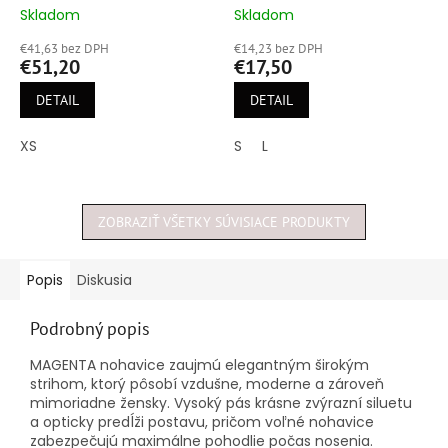
Skladom
Skladom
Priemerné
Priemerné
hodnotenie
hodnotenie
€41,63 bez DPH
€14,23 bez DPH
produktu
produktu
€51,20
€17,50
je
je
5,0
4,5
DETAIL
DETAIL
z
z
5
5
XS
S
L
hviezdičiek.
hviezdičiek.
ZOBRAZIŤ VŠETKY SÚVISIACE PRODUKTY
Popis
Diskusia
Podrobný popis
MAGENTA nohavice zaujmú elegantným širokým
strihom, ktorý pôsobí vzdušne, moderne a zároveň
mimoriadne žensky. Vysoký pás krásne zvýrazní siluetu
a opticky predĺži postavu, pričom voľné nohavice
zabezpečujú maximálne pohodlie počas nosenia.