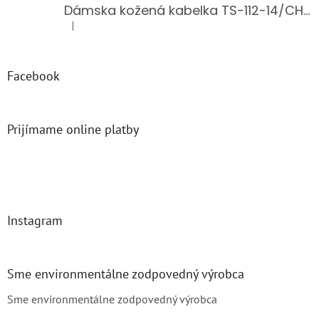
Dámska kožená kabelka TS-112-14/CHOCO
|
Hodnotenie produktu je 5 z 5 hviezdičiek.
Facebook
Prijímame online platby
Instagram
Sme environmentálne zodpovedný výrobca
Sme environmentálne zodpovedný výrobca