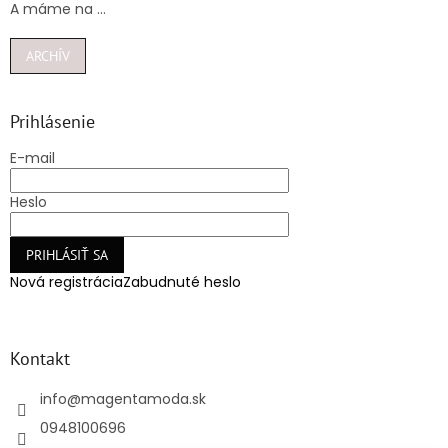
A máme na ...
ARCHÍV
Prihlásenie
E-mail
Heslo
PRIHLÁSIŤ SA
Nová registrácia
Zabudnuté heslo
Kontakt
info
@
magentamoda.sk
0948100696