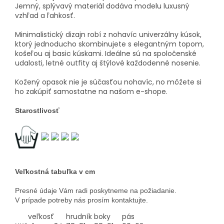
Jemný, splývavý materiál dodáva modelu luxusný
vzhľad a ľahkosť.
Minimalistický dizajn robí z nohavíc univerzálny kúsok,
ktorý jednoducho skombinujete s elegantným topom,
košeľou aj basic kúskami. Ideálne sú na spoločenské
udalosti, letné outfity aj štýlové každodenné nosenie.
Kožený opasok nie je súčasťou nohavíc, no môžete si
ho zakúpiť samostatne na našom e-shope.
Starostlivosť
Veľkostná tabuľka v cm
Presné údaje Vám radi poskytneme na požiadanie.
V prípade potreby nás prosím kontaktujte.
veľkosť
hrudník
boky
pás