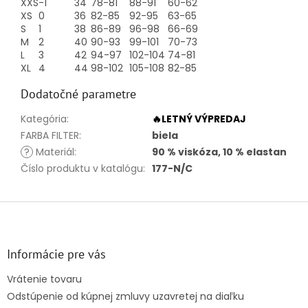
XXS
-1
34
78-81
88-91
60-62
XS
0
36
82-85
92-95
63-65
S
1
38
86-89
96-98
66-69
M
2
40
90-93
99-101
70-73
L
3
42
94-97
102-104
74-81
XL
4
44
98-102
105-108
82-85
Dodatočné parametre
Kategória
:
🔥LETNÝ VÝPREDAJ
FARBA FILTER
:
biela
?
Materiál
:
90 % viskóza, 10 % elastan
Číslo produktu v katalógu
:
177-N/C
Z
á
p
ä
Informácie pre vás
t
Vrátenie tovaru
i
Odstúpenie od kúpnej zmluvy uzavretej na diaľku
e