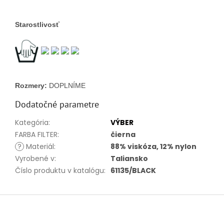
Starostlivosť
Rozmery: 
DOPLNÍME
Dodatočné parametre
Kategória
:
VÝBER
FARBA FILTER
:
čierna
?
Materiál
:
88% viskóza, 12% nylon
Vyrobené v
:
Taliansko
Číslo produktu v katalógu
:
61135/BLACK
Z
á
p