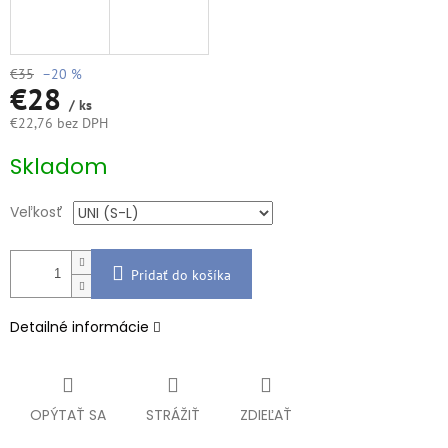
€35
–20 %
€28
/ ks
€22,76 bez DPH
Jednotková
Skladom
cena:
Veľkosť
Pridať do košíka
Detailné informácie
OPÝTAŤ SA
STRÁŽIŤ
ZDIEĽAŤ