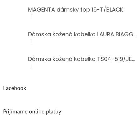
MAGENTA dámsky top 15-T/BLACK
|
Hodnotenie produktu je 5 z 5 hviezdičiek.
Dámska kožená kabelka LAURA BIAGGI 944-PINK
|
Hodnotenie produktu je 5 z 5 hviezdičiek.
Dámska kožená kabelka TS04-519/JEANS BLUE
|
Hodnotenie produktu je 5 z 5 hviezdičiek.
Facebook
Prijímame online platby