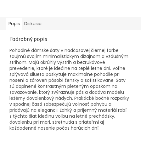
Popis
Diskusia
Podrobný popis
Pohodlné dámske šaty v nadčasovej čiernej farbe
zaujmú svojím minimalistickým dizajnom a vzdušným
strihom. Majú okrúhly výstrih a bezrukávové
prevedenie, ktoré je ideálne na teplé letné dni. Voľne
splývavá silueta poskytuje maximálne pohodlie pri
nosení a zároveň pôsobí žensky a sofistikovane. Šaty
sú doplnené kontrastným pleteným opaskom na
zaväzovanie, ktorý zvýrazňuje pás a dodáva modelu
ležérny dovolenkový nádych. Praktické bočné rozparky
v spodnej časti zabezpečujú voľnosť pohybu a
pridávajú na elegancii. Ľahký a príjemný materiál robí
z týchto šiat ideálnu voľbu na letné prechádzky,
dovolenku pri mori, stretnutia s priateľmi aj
každodenné nosenie počas horúcich dní.