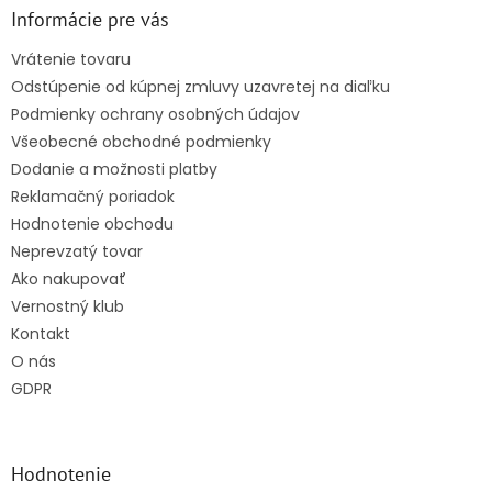
ä
Informácie pre vás
t
Vrátenie tovaru
i
Odstúpenie od kúpnej zmluvy uzavretej na diaľku
e
Podmienky ochrany osobných údajov
Všeobecné obchodné podmienky
Dodanie a možnosti platby
Reklamačný poriadok
Hodnotenie obchodu
Neprevzatý tovar
Ako nakupovať
Vernostný klub
Kontakt
O nás
GDPR
Hodnotenie