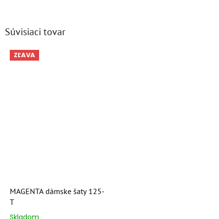
Súvisiaci tovar
ZĽAVA
MAGENTA dámske šaty 125-
T
Skladom
Priemerné