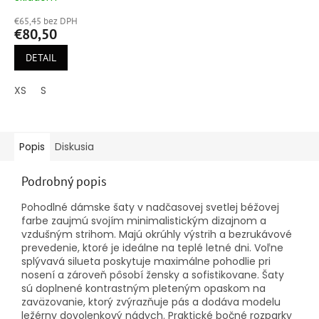
hodnotenie
€65,45 bez DPH
produktu
€80,50
je
5,0
DETAIL
z
5
XS
S
hviezdičiek.
Popis
Diskusia
Podrobný popis
Pohodlné dámske šaty v nadčasovej svetlej béžovej
farbe zaujmú svojím minimalistickým dizajnom a
vzdušným strihom. Majú okrúhly výstrih a bezrukávové
prevedenie, ktoré je ideálne na teplé letné dni. Voľne
splývavá silueta poskytuje maximálne pohodlie pri
nosení a zároveň pôsobí žensky a sofistikovane. Šaty
sú doplnené kontrastným pleteným opaskom na
zaväzovanie, ktorý zvýrazňuje pás a dodáva modelu
ležérny dovolenkový nádych. Praktické bočné rozparky