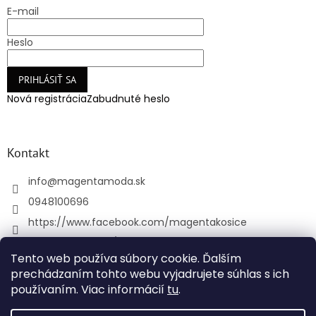
E-mail
Heslo
PRIHLÁSIŤ SA
Nová registrácia
Zabudnuté heslo
Kontakt
info
@
magentamoda.sk
0948100696
https://www.facebook.com/magentakosice
magenta_kosice/
Tento web používa súbory cookie. Ďalším
+421948100696
prechádzaním tohto webu vyjadrujete súhlas s ich
používaním. Viac informácií
tu
.
Vytvoril Shoptet