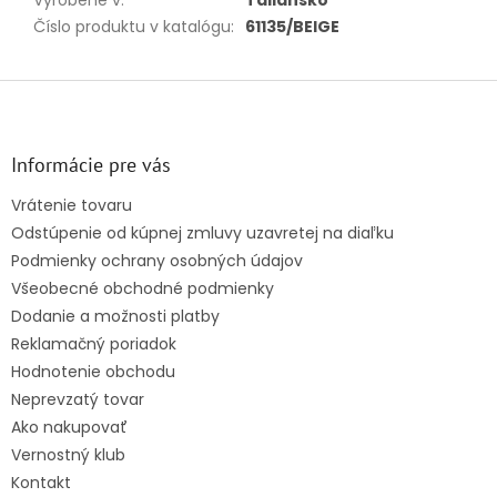
Vyrobené v
:
Taliansko
Číslo produktu v katalógu
:
61135/BEIGE
Z
á
p
ä
Informácie pre vás
t
Vrátenie tovaru
i
Odstúpenie od kúpnej zmluvy uzavretej na diaľku
e
Podmienky ochrany osobných údajov
Všeobecné obchodné podmienky
Dodanie a možnosti platby
Reklamačný poriadok
Hodnotenie obchodu
Neprevzatý tovar
Ako nakupovať
Vernostný klub
Kontakt