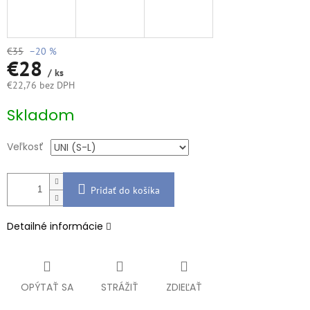
€35
–20 %
€28
/ ks
€22,76 bez DPH
Jednotková
Skladom
cena:
Veľkosť
Pridať do košíka
Detailné informácie
OPÝTAŤ SA
STRÁŽIŤ
ZDIEĽAŤ