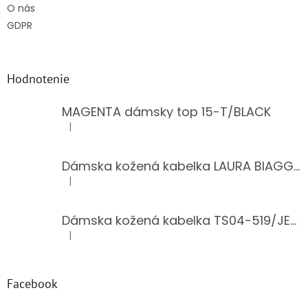
O nás
GDPR
Hodnotenie
MAGENTA dámsky top 15-T/BLACK
|
Hodnotenie produktu je 5 z 5 hviezdičiek.
Dámska kožená kabelka LAURA BIAGGI 944-PINK
|
Hodnotenie produktu je 5 z 5 hviezdičiek.
Dámska kožená kabelka TS04-519/JEANS BLUE
|
Hodnotenie produktu je 5 z 5 hviezdičiek.
Facebook