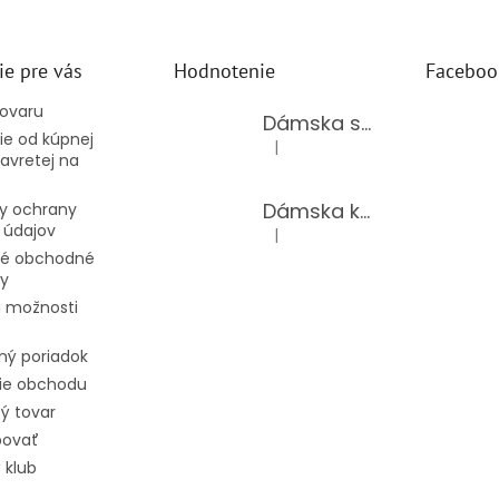
ie pre vás
Hodnotenie
Faceboo
tovaru
Dámska súprava 62875/BLACK
e od kúpnej
|
Hodnotenie produktu je 5 z 5 hv
avretej na
Dámska kožená kabelka TS-112-14/CHOCO
y ochrany
 údajov
|
Hodnotenie produktu je 5 z 5 hv
é obchodné
y
 možnosti
ný poriadok
ie obchodu
ý tovar
povať
 klub