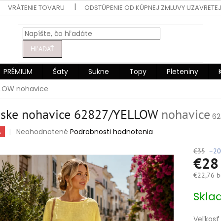
VRÁTENIE TOVARU
ODSTÚPENIE OD KÚPNEJ ZMLUVY UZAVRETEJ
HĽADAŤ
PRÉMIUM
Šaty
Sukne
Topy
Pleteniny
LLOW
nohavice
ske nohavice 62827/YELLOW
nohavice
62
Priemerné
Neohodnotené
Podrobnosti hodnotenia
A
hodnotenie
produktu
€35
–20
€2
je
0,0
€22,76 b
z
5
Jednotko
Skla
hviezdičiek.
cena:
Veľkosť