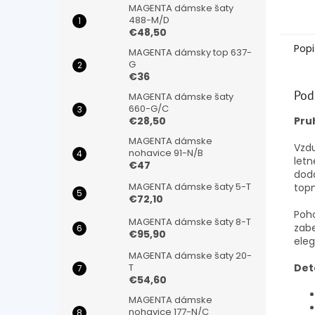
MAGENTA dámske šaty
488-M/D
€48,50
Popi
MAGENTA dámsky top 637-
G
€36
Pod
MAGENTA dámske šaty
660-G/C
Pru
€28,50
MAGENTA dámske
Vzdu
nohavice 91-N/B
letn
€47
dodá
MAGENTA dámske šaty 5-T
topm
€72,10
Poho
MAGENTA dámske šaty 8-T
zabe
€95,90
eleg
MAGENTA dámske šaty 20-
Deta
T
€54,60
MAGENTA dámske
nohavice 177-N/C