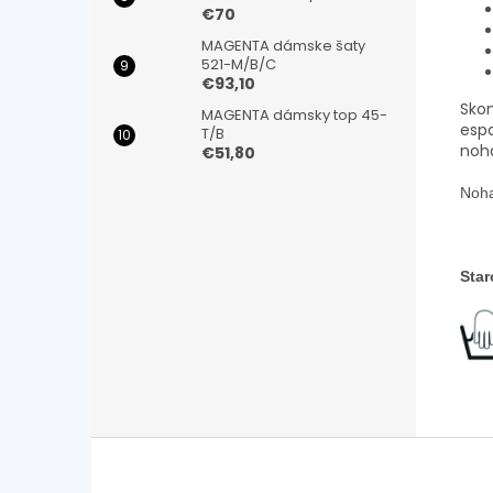
€70
MAGENTA dámske šaty
521-M/B/C
€93,10
Sko
MAGENTA dámsky top 45-
espa
T/B
noha
€51,80
Noha
Star
Z
á