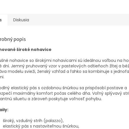
s
Diskusia
robný popis
hované široké nohavice
šné nohavice so širokými nohavicami sú ideálnou voľbou na h
é dni. Jemný pruhovaný vzor v pastelových odtieňoch žltej a bé
va modelu svieži, ženský vzhľad a ľahko sa kombinuje s jedno
i.
dlný elastický pás s ozdobnou šnúrkou sa prispôsobí postave a
zpečí maximálny komfort počas celého dňa. Voľný splývavý str
antnú siluetu a zároveň poskytuje voľnosť pohybu.
ily:
široký, vzdušný strih (palazzo),
elastický pás s nastaviteľnou šnúrkou,