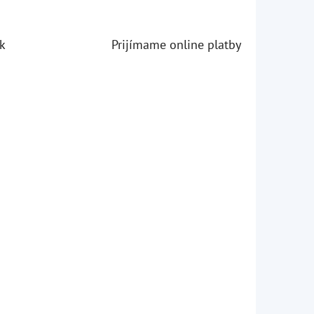
k
Prijímame online platby
iezdičiek.
iezdičiek.