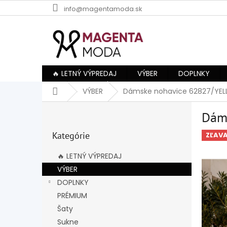
Prejsť
info@magentamoda.sk
na
obsah
🔥 LETNÝ VÝPREDAJ
VÝBER
DOPLNKY
Domov
VÝBER
Dámske nohavice 62827/YE
B
Dám
o
Preskočiť
č
Kategórie
kategórie
ZĽAV
n
ý
🔥 LETNÝ VÝPREDAJ
p
VÝBER
a
DOPLNKY
n
e
PRÉMIUM
l
Šaty
Sukne