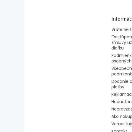
p
ä
t
Informác
i
e
Vrátenie 
Odstúpeni
zmluvy uz
diaľku
Podmienk
osobných
Všeobecn
podmienk
Dodanie a
platby
Reklamač
Hodnoten
Neprevzat
Ako naku
Vernostný
Kontakt