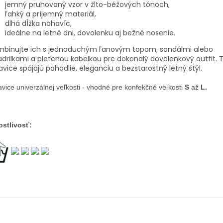
jemný pruhovaný vzor v žlto-béžových tónoch,
ľahký a príjemný materiál,
dlhá dĺžka nohavíc,
ideálne na letné dni, dovolenku aj bežné nosenie.
mbinujte ich s jednoduchým ľanovým topom, sandálmi alebo
drilkami a pletenou kabelkou pre dokonalý dovolenkový outfit. T
vice spájajú pohodlie, eleganciu a bezstarostný letný štýl.
vice univerzálnej veľkosti - vhodné pre konfekčné veľkosti
S
až
L.
ostlivosť: