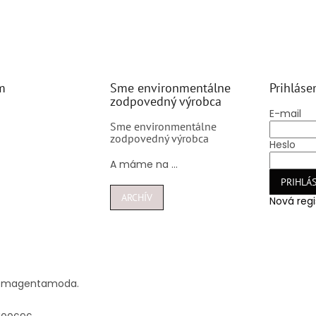
m
Sme environmentálne
Prihláse
zodpovedný výrobca
E-mail
Sme environmentálne
zodpovedný výrobca
Heslo
A máme na ...
PRIHLÁS
ARCHÍV
Nová regi
@
magentamoda.