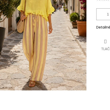
Detailn
TLAČ