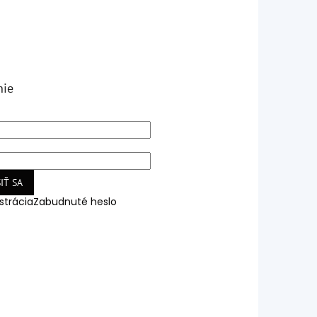
nie
IŤ SA
strácia
Zabudnuté heslo